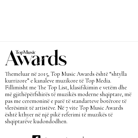
Themeluar në 2015, Top Music Awards është “shtylla
kurrizore” e kanaleve muzikore të Top Media.
Fillimisht me The Top List, klasifikimin e vetëm dhe
më gjithëpërfshirës të muzikës moderne shqiptare, më
pas me ceremoninë e parë të standarteve botërore të
vlerësimit të artistëve. Në 7 vite Top Music Awards
është kthyer në një pikë referimi të muzikës të
shqiptarëve kudondodhen.