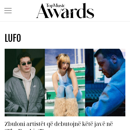
LUFO
Zbuloni artistët që debutojnë këtë javë në