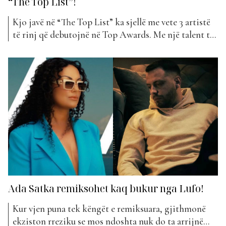
“The Top List”!
Kjo javë në “The Top List” ka sjellë me vete 3 artistë
të rinj që debutojnë në Top Awards. Me një talent të
madh dhe secili shumë i ndryshëm nga tjetri, le të
njihemi më shumë me ta… Bletapertace është ndër
artistët më të rinj të skenës muzikore shqiptare por...
Ada Satka remiksohet kaq bukur nga Lufo!
Kur vjen puna tek këngët e remiksuara, gjithmonë
ekziston rreziku se mos ndoshta nuk do ta arrijnë