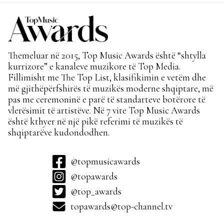
Themeluar në 2015, Top Music Awards është “shtylla
kurrizore” e kanaleve muzikore të Top Media.
Fillimisht me The Top List, klasifikimin e vetëm dhe
më gjithëpërfshirës të muzikës moderne shqiptare, më
pas me ceremoninë e parë të standarteve botërore të
vlerësimit të artistëve. Në 7 vite Top Music Awards
është kthyer në një pikë referimi të muzikës të
shqiptarëve kudondodhen.
@topmusicawards
@topawards
@top_awards
topawards@top-channel.tv