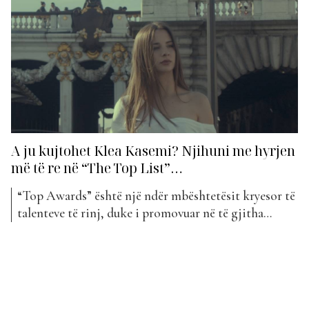
videoklipeve të tyre. Po cilët janë artistët që kanë
xhiruar videot e këngëve të tyre...
A ju kujtohet Klea Kasemi? Njihuni me hyrjen
më të re në “The Top List”…
“Top Awards” është një ndër mbështetësit kryesor të
talenteve të rinj, duke i promovuar në të gjitha
platformat e mundshme. Një ndër këngëtaret më të
reja që i është shtuar klasifikimit kësaj jave është
Klea Kasemi, në fakt një emër i njohur edhe më parë
me publikut. Klea Kasemi, e...