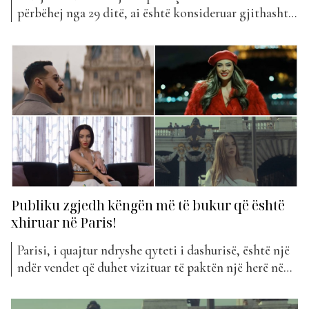
përbëhej nga 29 ditë, ai është konsideruar gjithashtu
special për publikimet e shumta muzikore që ka
patur. Duket se fakti që është muaji i dashurisë,
artistët vihen në lëvizje duke publikuar projekte
muzikore, të cilat i dedikohet dashurisë por edhe
tradhëtarëve....
Publiku zgjedh këngën më të bukur që është
xhiruar në Paris!
Parisi, i quajtur ndryshe qyteti i dashurisë, është një
ndër vendet që duhet vizituar të paktën një herë në
jetë. Shumë artistë shqiptarë kanë zgjedhur të sjellin
një pjesë të këtij qyteti të mrekullueshëm përmes