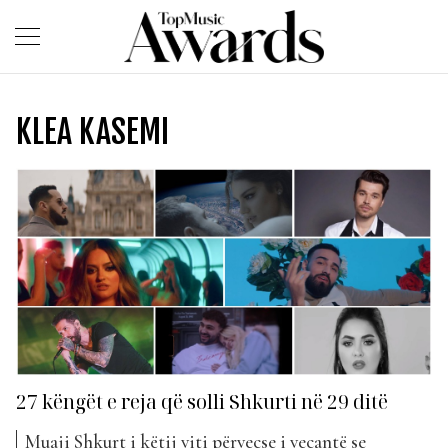
KLEA KASEMI
27 këngët e reja që solli Shkurti në 29 ditë
Muaji Shkurt i këtij viti përveçse i vecantë se