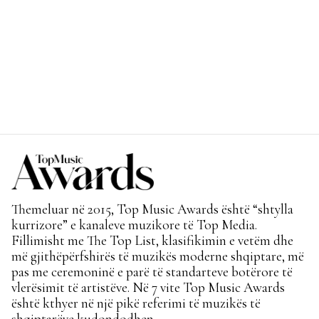
Themeluar në 2015, Top Music Awards është “shtylla
kurrizore” e kanaleve muzikore të Top Media.
Fillimisht me The Top List, klasifikimin e vetëm dhe
më gjithëpërfshirës të muzikës moderne shqiptare, më
pas me ceremoninë e parë të standarteve botërore të
vlerësimit të artistëve. Në 7 vite Top Music Awards
është kthyer në një pikë referimi të muzikës të