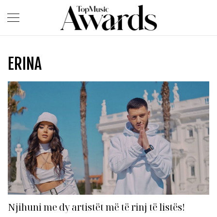
ERINA
Njihuni me dy artistët më të rinj të listës!