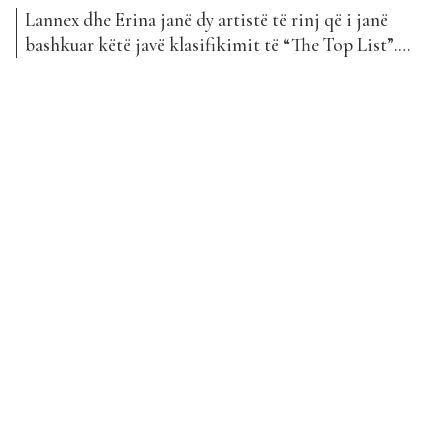
Lannex dhe Erina janë dy artistë të rinj që i janë
bashkuar këtë javë klasifikimit të “The Top List”.
Kënga e tyre e re titullohet “I saj” dhe renditet në
vend të 100-të. Por le të njihemi pak më shumë me
Erinën dhe Lannex… Hekuran Mazreku, i lindur më
19...