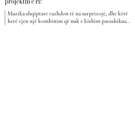
projektin e ri!
Muzika shqiptare vazhdon të na surprizojë, dhe këtë
herë vjen një kombinim që nuk e kishim parashikuar.
Bardhi dhe EngliVersal sjellin bashkëpunimin e tyre
të ri, të titulluar “Lali”, që është një prej hyrjeve më
të reja të “The Top List”. “Lali” është një këngë me
ritëm dance/electronic, me një...