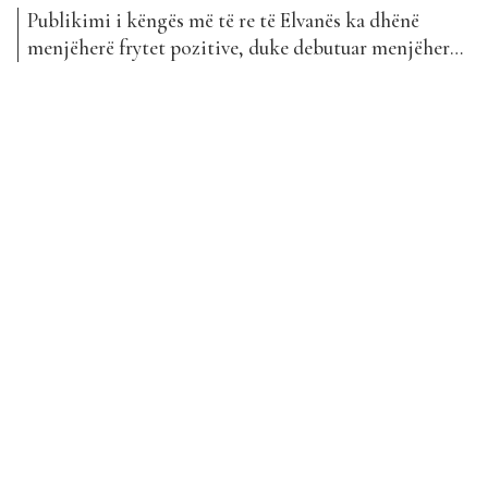
Publikimi i këngës më të re të Elvanës ka dhënë
menjëherë frytet pozitive, duke debutuar menjëherë
në vendin e dytë. Ndërkohë që ka qënë një ndër
këngët që është dëgjuar pafund në cdo radio,
makinë, bar, restorant, Elvana Gjata është komentuar
shumë edhe për klipin e saj muzikor, i cili...