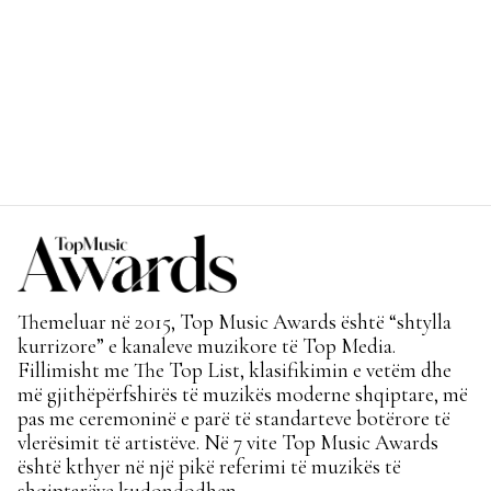
Themeluar në 2015, Top Music Awards është “shtylla
kurrizore” e kanaleve muzikore të Top Media.
Fillimisht me The Top List, klasifikimin e vetëm dhe
më gjithëpërfshirës të muzikës moderne shqiptare, më
pas me ceremoninë e parë të standarteve botërore të
vlerësimit të artistëve. Në 7 vite Top Music Awards
është kthyer në një pikë referimi të muzikës të
shqiptarëve kudondodhen.