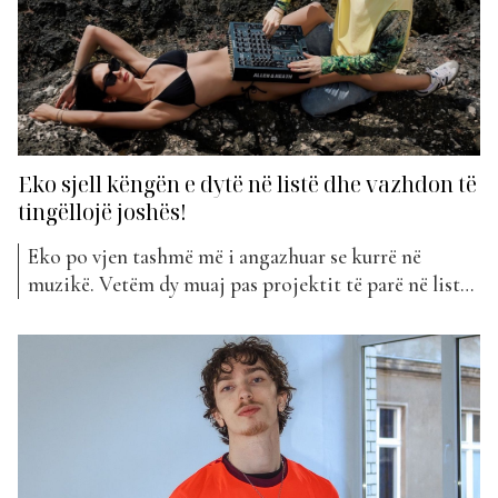
Eko sjell këngën e dytë në listë dhe vazhdon të
tingëllojë joshës!
Eko po vjen tashmë më i angazhuar se kurrë në
muzikë. Vetëm dy muaj pas projektit të parë në listë,
ai sjell këngën e tij të dytë. “Prej që t’kom lon” mban
titullin kënga e tij e re, që ka hyrë këtë javë në “The
Top List”. Sërish edhe tek...