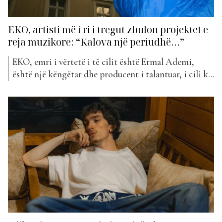
EKO, artisti më i ri i tregut zbulon projektet e
reja muzikore: “Kalova një periudhë…”
EKO, emri i vërtetë i të cilit është Ermal Ademi,
është një këngëtar dhe producent i talantuar, i cili ka
publikuar së fundmi projektin e tij më të ri që mban
titullin “Influencë e keqe”. I ftuar nëpërmjet një
lidhje telefonike për “Live From Tirana”, EKO ka
folur më shumë...