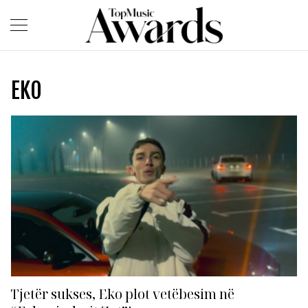
EKO
Tjetër sukses, Eko plot vetëbesim në