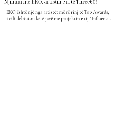
Njihuni me EKO, artistin e ri të Three60!
EKO është një nga artistët më rë rinj të Top Awards,
i cili debtuton këtë javë me projektin e tij “Influencë
e keqe”. Ai është një nga artistët e labelit Three60,
pjesë e të cilit është dhe Yll Limani. EKO është një
artist dhe producent shqiptar/kosovar. Rrugëtimi i
tij në...