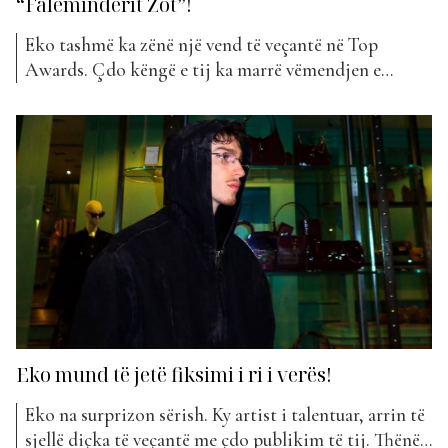
“Faleminderit Zot”!
Eko tashmë ka zënë një vend të veçantë në Top
Awards. Çdo këngë e tij ka marrë vëmendjen e
fansave që e kanë votuar për të qenë pjesë e “The Top
List”. Thënë kjo, kështu ka ndodhur edhe me
projektin e tij më të fundit. “Faleminderit Zot” është
kënga e...
Eko mund të jetë fiksimi i ri i verës!
Eko na surprizon sërish. Ky artist i talentuar, arrin të
sjellë diçka të veçantë me çdo publikim të tij. Thënë