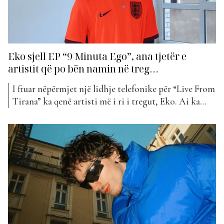
Eko sjell EP “9 Minuta Ego”, ana tjetër e
artistit që po bën namin në treg…
I ftuar nëpërmjet një lidhje telefonike për “Live From
Tirana” ka qenë artisti më i ri i tregut, Eko. Ai ka
publikuar këngën e tij më të re të titulluar “Prej që
t’kom lon” që është bërë këtë jave pjesë e “The Top
List”. Po ashtu ai ka nxjerrë dhe EP-n...