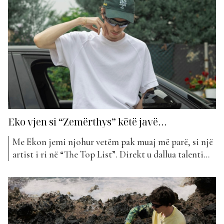
gjithë origjinalitetin që e karakterizon. Sërish edhe
tek ky projekt,...
Eko vjen si “Zemërthys” këtë javë…
Me Ekon jemi njohur vetëm pak muaj më parë, si një
artist i ri në “The Top List”. Direkt u dallua talenti
dhe stili i tij mjaft i veçantë. Eko po ngjit me një
vrull të menjëhershëm shkallët drejt suksesit. Ai ka
ardhur brenda një kohe shumë të shkurtër me...