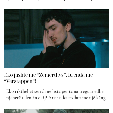
kjo, Eko ka lançuar së fundmi këngën e tij më të re që
mban titullin “Pink” dhe ka hyrë këtë javë në
klasifikimin e “The Top List”. Si dhe në...
Eko jashtë me “Zemërthys”, brenda me
“Verstappen”!
Eko rikthehet sërish në listë për të na treguar edhe
njëherë talentin e tij! Artisti ka ardhur me një këngë
të re në klasifikimin e kësaj jave të “The Top List”.
“Verstappen” mban titullin projekti që e sjell atë me