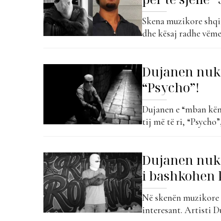
Skena muzikore shqip
dhe kësaj radhe vëmen
bashkuar forcat me 
titull “Senorita”. K
Dujanen nuk k
latino dhe elementeve
“Psycho”!
Dujanen e “mban këmb
tij më të ri, “Psych
publikut dhe po konf
një serie publikimes
Dujanen nuk p
eksperimentojë me sti
i bashkohen k
Në skenën muzikore s
interesant. Artisti D