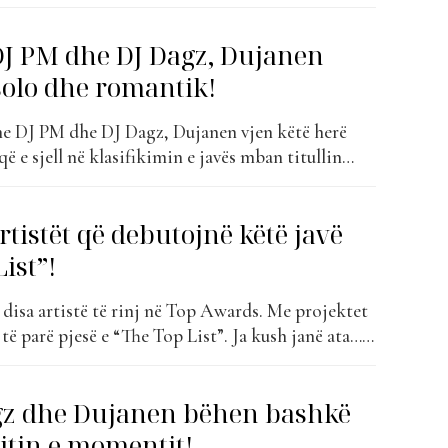
 publikut, “I Need a Girl” dhe “Ti ma kall
irl” vjen me një vibe modern dhe ndërkombëtar,
 DJ PM dhe DJ Dagz, Dujanen
entë të pop-it...
 solo dhe romantik!
e DJ PM dhe DJ Dagz, Dujanen vjen këtë herë
 që e sjell në klasifikimin e javës mban titullin
Emri i Dujanen mori vëmendje të madhe pas hitit
ri menjëherë bujë. Ky bashkëpunim me...
tistët që debutojnë këtë javë
ist”!
e disa artistë të rinj në Top Awards. Me projektet
 të parë pjesë e “The Top List”. Ja kush janë ata… E
ritur jashtë Shqipërisë, në Milano, Juela vjen nga
 shumë e lidhur,...
gz dhe Dujanen bëhen bashkë
hitin e momentit!