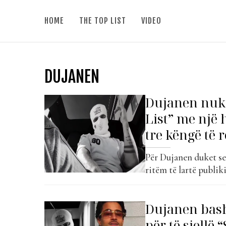
HOME
THE TOP LIST
VIDEO
DUJANEN
Dujanen nuk 
List” me një
tre këngë të r
Për Dujanen duket se
ritëm të lartë publi
nga periudhat më aktiv
trunin”, një këngë që
Dujanen bas
për të sjellë 