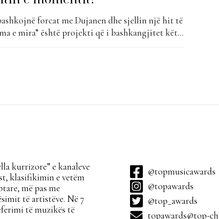
shkojnë forcat me Dujanen dhe sjellin një hit të
ma e mira” është projekti që i bashkangjitet këtë
 “The Top List”. “Je ma e mira” nga DJ PM, DJ Dagz
jë kombinim i pastër i energjisë...
la kurrizore” e kanaleve
@topmusicawards
t, klasifikimin e vetëm
@topawards
ptare, më pas me
simit të artistëve. Në 7
@top_awards
ferimi të muzikës të
topawards@top-cha