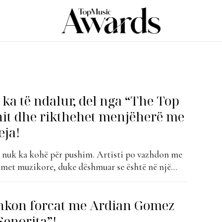
ka të ndalur, del nga “The Top
 hit dhe rikthehet menjëherë me
eja!
 nuk ka kohë për pushim. Artisti po vazhdon me
kimet muzikore, duke dëshmuar se është në një
e të karrierës së tij. Pas suksesit të “Ti ma kall
 u bë pjesë e “The Top List” dhe...
hkon forcat me Ardian Gomez
“Senorita”!