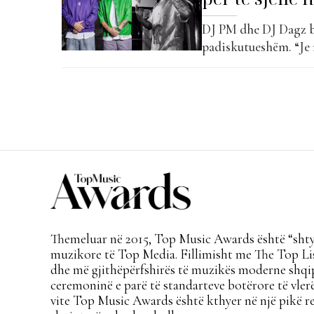
DJ PM dhe DJ Dagz ba
padiskutueshëm. “Je 
javë klasifikimit të
dhe Dujanen vjen si n
Themeluar në 2015, Top Music Awards është “shtyl
muzikore të Top Media. Fillimisht me The Top Lis
dhe më gjithëpërfshirës të muzikës moderne shqi
ceremoninë e parë të standarteve botërore të vlerë
vite Top Music Awards është kthyer në një pikë re