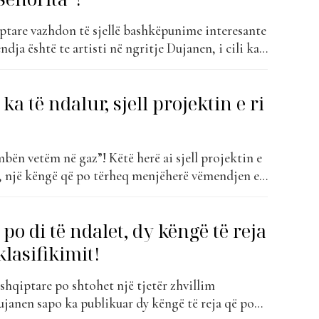
tare vazhdon të sjellë bashkëpunime interesante
dja është te artisti në ngritje Dujanen, i cili ka
Ardian Gomez për projektin më të ri muzikor me
ënga vjen si një kombinim i ritmeve moderne
a të ndalur, sjell projektin e ri
 urban, duke krijuar një...
ën vetëm në gaz”! Këtë herë ai sjell projektin e
o”, një këngë që po tërheq menjëherë vëmendjen e
irmon se artisti nuk ka ndërmend të ndalet. Pas
h të suksesshme, Dujanen vazhdon të
o di të ndalet, dy këngë të reja
lin e...
lasifikimit!
hqiptare po shtohet një tjetër zhvillim
ujanen sapo ka publikuar dy këngë të reja që po