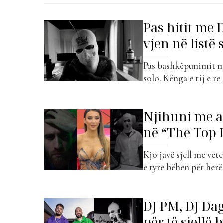
tërheqin vëmendjen e
trunin”. “I Need a G
Pas hitit me
duke ndërthurur elem
vjen në listë
Pas bashkëpunimit m
solo. Kënga e tij e re
“Dashnia e Vjetër”. 
“Je ma e mira” që bë
Njihuni me ar
në “The Top L
Kjo javë sjell me vet
e tyre bëhen për herë
lindur në Laç dhe e r
një familje shqiptare
DJ PM, DJ Da
për të sjellë 