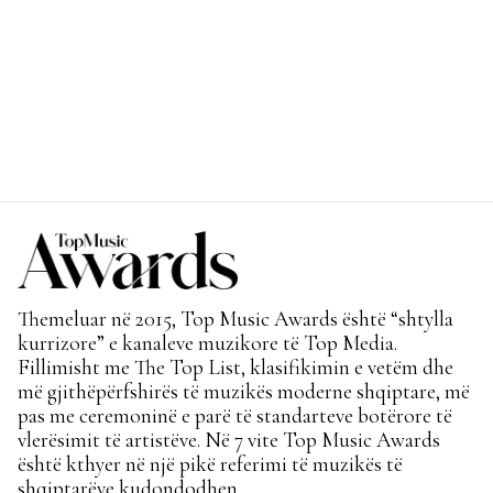
Themeluar në 2015, Top Music Awards është “shtylla
kurrizore” e kanaleve muzikore të Top Media.
Fillimisht me The Top List, klasifikimin e vetëm dhe
më gjithëpërfshirës të muzikës moderne shqiptare, më
pas me ceremoninë e parë të standarteve botërore të
vlerësimit të artistëve. Në 7 vite Top Music Awards
është kthyer në një pikë referimi të muzikës të
shqiptarëve kudondodhen.