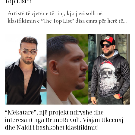
Top List”!
Artistë të vjetër e të rinj, kjo javë solli në
klasifikimin e “The Top List” disa emra për herë të
parë. Ja se për cilët bëhet fjalë… Anjeza Shahini ka
lindur më 4 maj 1987 në Tiranë. Në vitin 2003, në
moshën 16-vjeçare, Anjeza Shahini, fitoi edicionin e
parë të...
“Mëkatare”, një projekt ndryshe dhe
interesant nga BrunoRevolt, Visjan Ukcenaj
dhe Naldi i bashkohet klasifikimit!