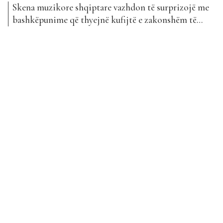
Skena muzikore shqiptare vazhdon të surprizojë me
bashkëpunime që thyejnë kufijtë e zakonshëm të
zhanreve dhe “Mëkatare” është një prej atyre
projekteve. Kjo këngë vjen si një kombinim i
papritur, por jashtëzakonisht interesant.
BrunoRevolt, Visjan Ukcenaj dhe Naldi bashkojnë
forcat në një këngë që sjell ritëm dhe një frymë që...