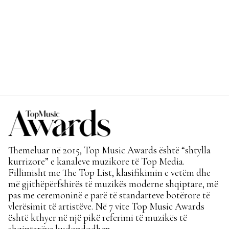
Themeluar në 2015, Top Music Awards është “shtylla
kurrizore” e kanaleve muzikore të Top Media.
Fillimisht me The Top List, klasifikimin e vetëm dhe
më gjithëpërfshirës të muzikës moderne shqiptare, më
pas me ceremoninë e parë të standarteve botërore të
vlerësimit të artistëve. Në 7 vite Top Music Awards
është kthyer në një pikë referimi të muzikës të
shqiptarëve kudondodhen.