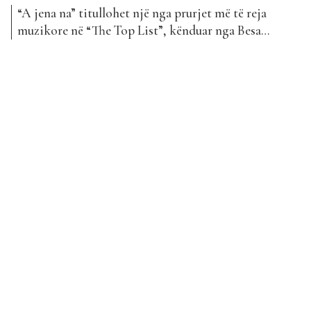
“A jena na” titullohet një nga prurjet më të reja
muzikore në “The Top List”, kënduar nga Besa
Morina. Falë sugjerimeve të shumta nga ana e
publikut, kjo këngë është bërë pjesë e listës, duke u
renditur në vendin e 73-të. Ky projekt muzikor është
kompozuar nga “Cekic Beatz”, teksti nga...