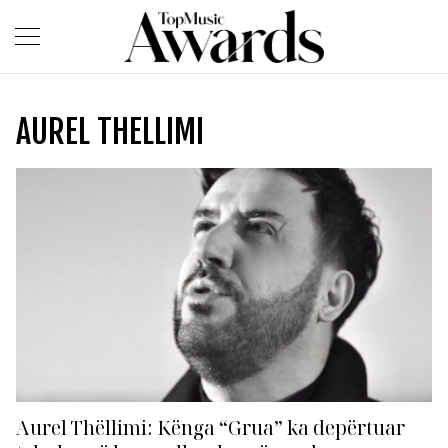
AUREL THELLIMI
Aurel Thëllimi: Kënga “Grua” ka depërtuar