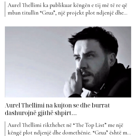
Aurel Thellimi ka publikuar këngën e tij më të re që
mban titullin “Grua”, një projekt plot ndjenjë dhe
emocione. Aurel ishte i ftuar në “Wake Up” për t’u
shprehur për projektet muzikore dhe veçanërisht për
“Grua”. Kam vendosur veten këtë herë për klipin.
Luksi është të jesh vetvetja, prandaj...
Aurel Thellimi na kujton se dhe burrat
dashurojnë gjithë shpirt…
Aurel Thellimi rikthehet në “The Top List” me një
këngë plot ndjenjë dhe domethënie. “Grua” është më