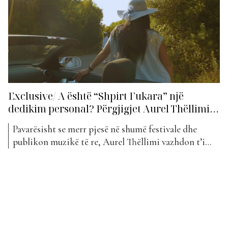
jesh pjesë e 100...
Exclusive/ A është “Shpirt Fukara” një
dedikim personal? Përgjigjet Aurel Thëllimi…
Pavarësisht se merr pjesë në shumë festivale dhe
publikon muzikë të re, Aurel Thëllimi vazhdon t’i
jetë besnikë TKOB si Bariton, duke e konsideruar një
prioritet në karrierën e tij muzikore. Për të gjithë ata
që nuk kanë mundur të ndjekin performancat e tij
“live”, artisti ka zgjedhur që të...