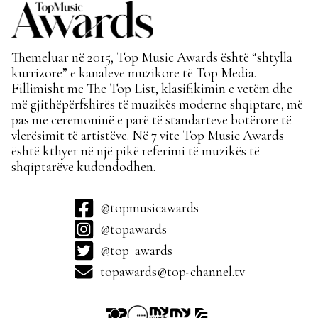
Themeluar në 2015, Top Music Awards është “shtylla
kurrizore” e kanaleve muzikore të Top Media.
Fillimisht me The Top List, klasifikimin e vetëm dhe
më gjithëpërfshirës të muzikës moderne shqiptare, më
pas me ceremoninë e parë të standarteve botërore të
vlerësimit të artistëve. Në 7 vite Top Music Awards
është kthyer në një pikë referimi të muzikës të
shqiptarëve kudondodhen.
@topmusicawards
@topawards
@top_awards
topawards@top-channel.tv