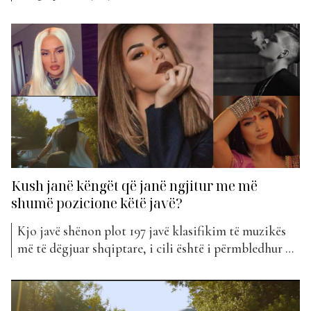
shumë se një baladë dashurie, është një rrëfim i
ndjerë për ndjenjat e një burri që nuk ka frikë të
tregojë shpirtin e vet. Në një kohë kur shpesh
dashuria shihet si diçka...
Kush janë këngët që janë ngjitur me më
shumë pozicione këtë javë?
Kjo javë shënon plot 197 javë klasifikim të muzikës
më të dëgjuar shqiptare, i cili është i përmbledhur në
“The Top List”. Nga java në javë kemi hyrje të reja,
ndryshime në pozicionime, ku disa humbin dhe disa
arrijnë majën e klasifikimit por pavarësisht kësaj të