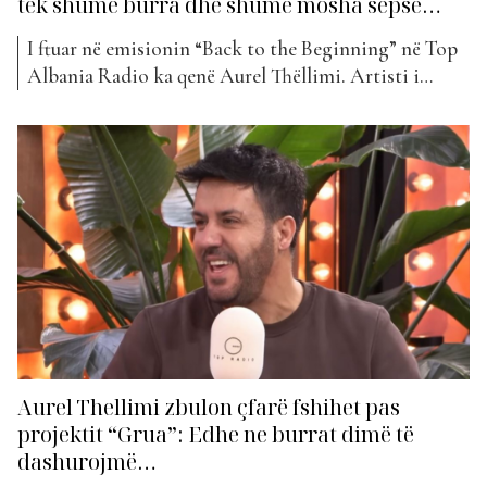
tek shumë burra dhe shumë mosha sepse…
I ftuar në emisionin “Back to the Beginning” në Top
Albania Radio ka qenë Aurel Thëllimi. Artisti i
mirënjohur, bariton i Teatrit Kombëtar të Operës
dhe Baletit, njihet jo vetëm për interpretimet e tij
operistike, por edhe për aftësinë e veçantë në
muzikën e lehtë. Duke qenë se tashmë u bënë...
Aurel Thellimi zbulon çfarë fshihet pas
projektit “Grua”: Edhe ne burrat dimë të
dashurojmë…