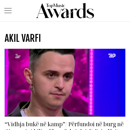
AKIL VARFI
“Vidhja bukë në kamp”/ Përfundoi në burg në