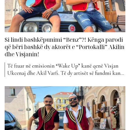
Si lindi bashkëpunimi “Benz”?! Kënga parodi
që bëri bashkë dy aktorët e “Portokalli” Akilin
dhe Visjanin!
Të ftuar në emisionin “Wake Up” kanë qenë Visjan
Ukcenaj dhe Akil Varfi. Të dy artisët së fundmi kanë
publikuar këngën e tyre të titulluar “Benz”. Një
projekt i cili është pritur mjaft mirë. Por si ka nisur
ideja e realizimit të këtij bashkëpunimi? Akili: Unë e
kisha bërë këtë si...