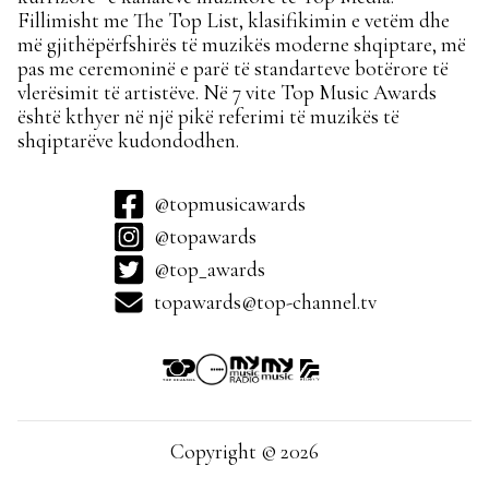
Fillimisht me The Top List, klasifikimin e vetëm dhe
më gjithëpërfshirës të muzikës moderne shqiptare, më
pas me ceremoninë e parë të standarteve botërore të
vlerësimit të artistëve. Në 7 vite Top Music Awards
është kthyer në një pikë referimi të muzikës të
shqiptarëve kudondodhen.
@topmusicawards
@topawards
@top_awards
topawards@top-channel.tv
Copyright © 2026