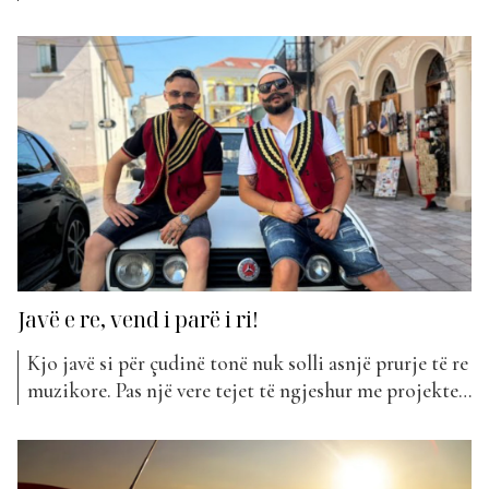
Personazhë të rinj, por dhe të ftuar shumë
interesantë. Duket se ky sezon pritet të jetë i
bujshëm dhe me shumë surpriza. Me të ftuar special
nën petkun e aktorit, shumë personazhe të njohur,...
Javë e re, vend i parë i ri!
Kjo javë si për çudinë tonë nuk solli asnjë prurje të re
muzikore. Pas një vere tejet të ngjeshur me projekte,
duket se artistët tanë këtë javë e kanë bërë ‘pushim’
në “The Top List”. Thënë kjo, vëmendja na shkon tek
projektet e tjera të listës. E më së shumti...