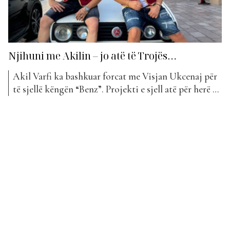
Njihuni me Akilin – jo atë të Trojës…
Akil Varfi ka bashkuar forcat me Visjan Ukcenaj për
të sjellë këngën “Benz”. Projekti e sjell atë për herë të
parë në “The Top List”. Akil Varfi është një artisti i
ri, i lindur në Shkodër më 1998. Ai ka mbaruar
shkollën fillore në shkollën e muzikës “Prenk Jakova”
në...