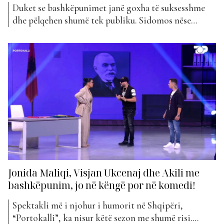
Duket se bashkëpunimet janë goxha të suksesshme
dhe pëlqehen shumë tek publiku. Sidomos nëse
hedhim një vështrim në klasifikimin e “The Top List”
gjatë këtij viti, do të vëmë re se vërtet disa artistë
duke bashkuar forcat së bashku, kanë sjellë hite të
papërsëritshme. Por cilat kanë qenë disa nga...
Jonida Maliqi, Visjan Ukcenaj dhe Akili me
bashkëpunim, jo në këngë por në komedi!
Spektakli më i njohur i humorit në Shqipëri,
“Portokalli”, ka nisur këtë sezon me shumë risi.