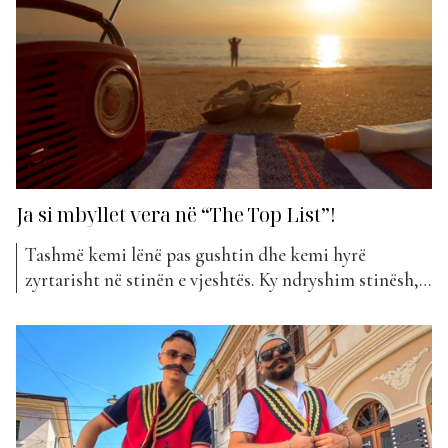
Ja si mbyllet vera në “The Top List”!
Tashmë kemi lënë pas gushtin dhe kemi hyrë
zyrtarisht në stinën e vjeshtës. Ky ndryshim stinësh,
sigurisht që ndikon dhe në muzikë. Nëse deri para
pak javësh ishim më të prirur drejt këngëve ritmike,
tani preferojmë disi më shumë baladat melanlolike.
Kjo mund të shihet dhe në renditjen e Top...