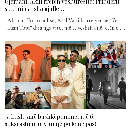
Gjemani, Akili rrëfen vështirësitë: Prindërit
s’e dinin a isha gjallë…
Aktori i Portokallisë, Akil Varfi ka rrëfyer në “S’e
Luan Topi” disa nga vitet më të vështira në jetën e tij,
të cilat i kujtoi i përlotur. Ai u shpreh se ka qenë një
shtysë e tij që familja të emigronte drejt Gjermanisë,
por atje janë përballur me një realitet...
Ja kush janë bashkëpunimet më të
suksesshme të vitit që po lëmë pas!