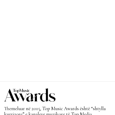
Themeluar në 2015, Top Music Awards është “shtylla
kurrizore” e kanaleve muzikore të Top Media.