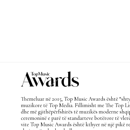
Themeluar në 2015, Top Music Awards është “shtyl
muzikore të Top Media. Fillimisht me The Top Lis
dhe më gjithëpërfshirës të muzikës moderne shqi
ceremoninë e parë të standarteve botërore të vlerë
vite Top Music Awards është kthyer në një pikë re