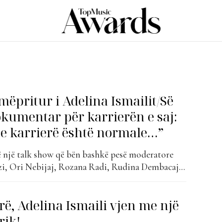
umëpritur i Adelina Ismailit/Së
okumentar për karrierën e saj:
te karrierë është normale…”
 një talk show që bën bashkë pesë moderatore
azi, Ori Nebijaj, Rozana Radi, Rudina Dembacaj,
ndrea. Një nga të ftuarat e kësaj puntate të parë
maili, ku foli për koncertin e saj recital por edhe
erë, Adelina Ismaili vjen me një
htë duke...
rik!