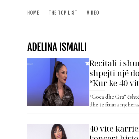
HOME
THE TOP LIST
VIDEO
ADELINA ISMAILI
Recitali i sh
shpejti një d
“Kur ke 40 vi
“Goca dhe Gra” është
dhe të ftuara njëher
Sherina Spahiu, Ema A
ishte edhe Adelina Is
40 vite karri
për një film që ajo ës
koncert histo