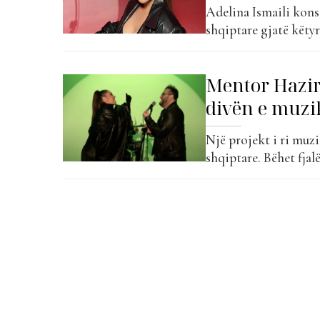
Adelina Ismaili kons
shqiptare gjatë këtyr
talentin e saj të ja
kanë bërë një figurë
Mentor Hazir
filloi të këndonte në
divën e muzik
Një projekt i ri muz
shqiptare. Bëhet fja
cilët kanë sjellë “Lu
në “The Top List” me
emocionale....