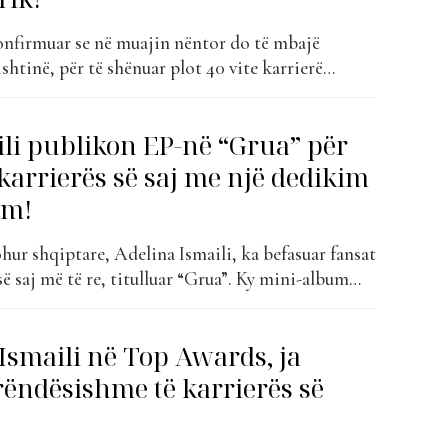
onfirmuar se në muajin nëntor do të mbajë
ishtinë, për të shënuar plot 40 vite karrierë
 cili pritet të jetë një nga ngjarjet më të mëdha
iptare, do të sjellë një retrospektivë të pasur të
ili publikon EP-në “Grua” për
 karrierës së saj me një dedikim
ëm!
hur shqiptare, Adelina Ismaili, ka befasuar fansat
ë saj më të re, titulluar “Grua”. Ky mini-album
ë reja, një dhuratë për publikun në kuadër të 40-
 së saj të gjatë dhe të suksesshme në muzikë.
Ismaili në Top Awards, ja
t “Bajat”,...
rëndësishme të karrierës së