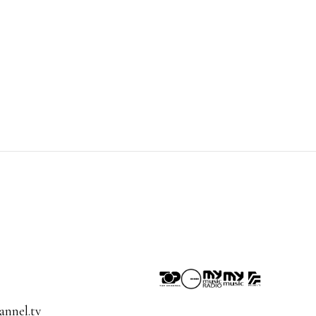
nnel.tv