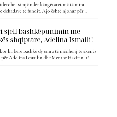
iderohet si një ndër këngëtaret më të mira
e dekadave të fundit. Ajo është njohur për
shtëzakonshëm vokal, bukurinë dhe karizmën që e
 të paharrueshme në botën e muzikës. Adelina
i sjell bashkëpunimin me
 një moshë shumë të...
ës shqiptare, Adelina Ismaili!
ikor ka bërë bashkë dy emra të mëdhenj të skenës
lë për Adelina Ismailin dhe Mentor Hazirin, të
lekuqe”. Mentor Haziri dhe Adelina Ismaili vijnë
 këtë projekt të ri, një këngë me ndikime të forta