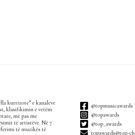
la kurrizore” e kanaleve
@topmusicawards
t, klasifikimin e vetëm
@topawards
ptare, më pas me
simit të artistëve. Në 7
@top_awards
ferimi të muzikës të
topawards@top-cha