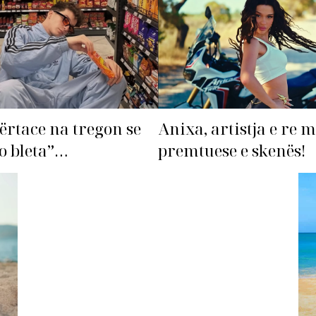
ërtace na tregon se
Anixa, artistja e re 
o bleta”…
premtuese e skenës!