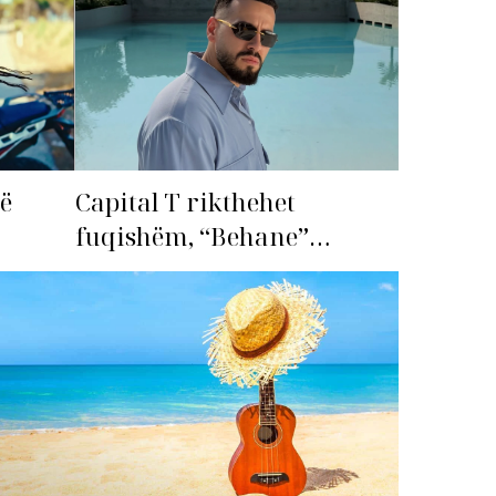
më
Capital T rikthehet
fuqishëm, “Behane”
premton të bëhet fiksimi i
radhës!