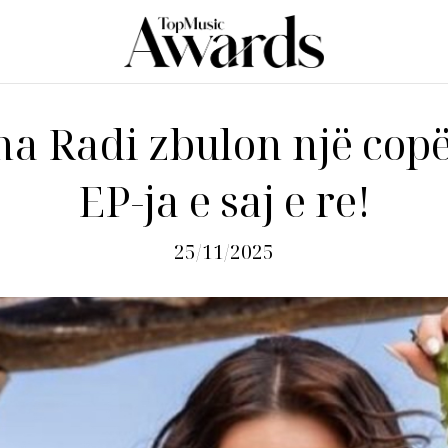
a Radi zbulon një cop
EP-ja e saj e re!
25/11/2025