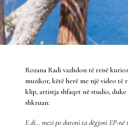
Rozana Radi vazhdon të rrisë kuriozi
muzikor, këtë herë me një video të 
klip, artistja shfaqet në studio, duk
shkruan:
E di… mezi po duroni ta dëgjoni EP-në 