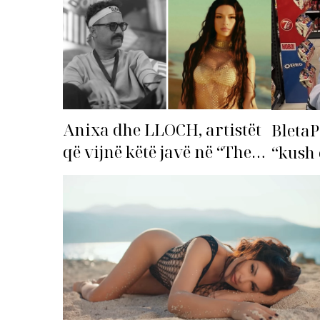
Anixa dhe LLOCH, artistët
BletaP
që vijnë këtë javë në “The
“kush 
Top List”!