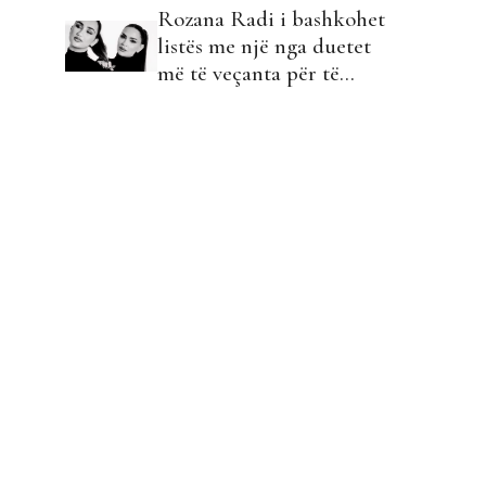
Rozana Radi i bashkohet
Tiranë…
listës me një nga duetet
më të veçanta për të…