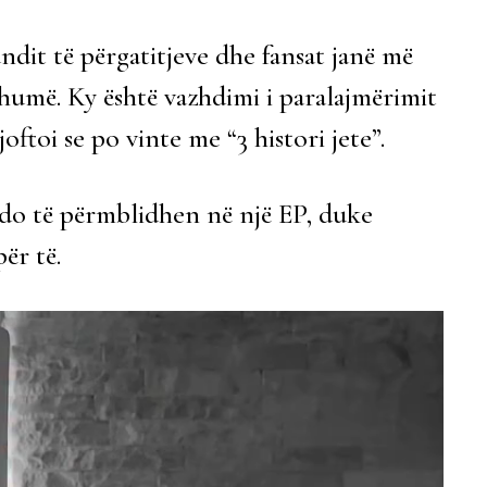
undit të përgatitjeve dhe fansat janë më
shumë. Ky është vazhdimi i paralajmërimit
oftoi se po vinte me “3 histori jete”.
i do të përmblidhen në një EP, duke
ër të.