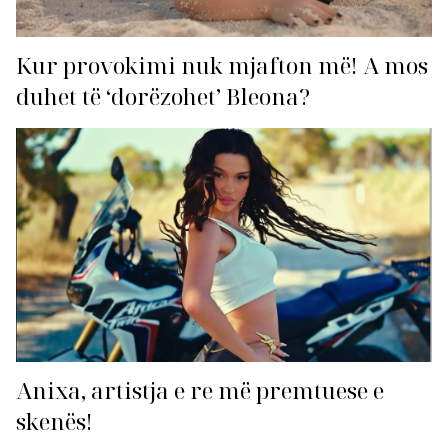
Kur provokimi nuk mjafton më! A mos
duhet të ‘dorëzohet’ Bleona?
Anixa, artistja e re më premtuese e
skenës!