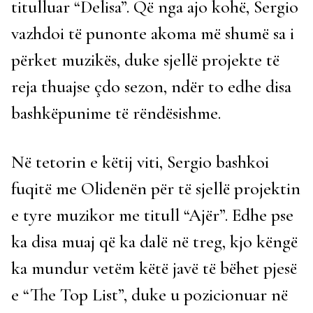
titulluar “Delisa”. Që nga ajo kohë, Sergio
vazhdoi të punonte akoma më shumë sa i
përket muzikës, duke sjellë projekte të
reja thuajse çdo sezon, ndër to edhe disa
bashkëpunime të rëndësishme.
Në tetorin e këtij viti, Sergio bashkoi
fuqitë me Olidenën për të sjellë projektin
e tyre muzikor me titull “Ajër”. Edhe pse
ka disa muaj që ka dalë në treg, kjo këngë
ka mundur vetëm këtë javë të bëhet pjesë
e “The Top List”, duke u pozicionuar në