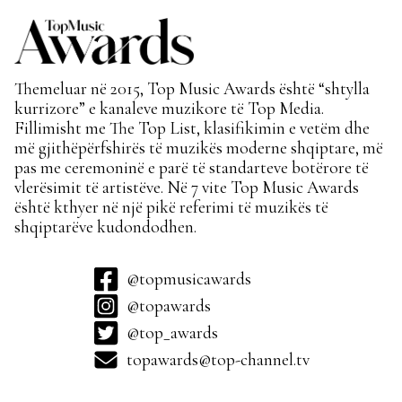
Themeluar në 2015, Top Music Awards është “shtylla
kurrizore” e kanaleve muzikore të Top Media.
Fillimisht me The Top List, klasifikimin e vetëm dhe
më gjithëpërfshirës të muzikës moderne shqiptare, më
pas me ceremoninë e parë të standarteve botërore të
vlerësimit të artistëve. Në 7 vite Top Music Awards
është kthyer në një pikë referimi të muzikës të
shqiptarëve kudondodhen.
@topmusicawards
@topawards
@top_awards
topawards@top-channel.tv