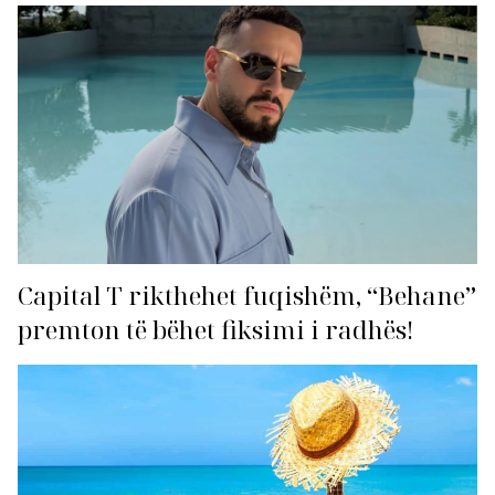
Capital T rikthehet fuqishëm, “Behane”
premton të bëhet fiksimi i radhës!