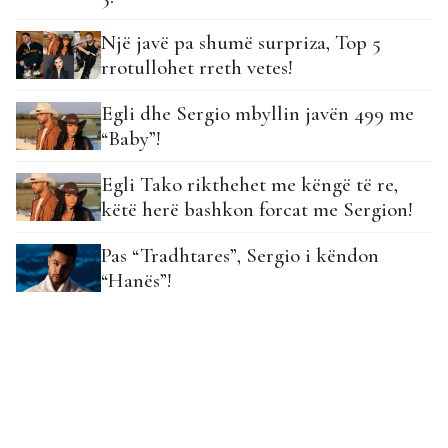
Një javë pa shumë surpriza, Top 5
rrotullohet rreth vetes!
Egli dhe Sergio mbyllin javën 499 me
“Baby”!
Egli Tako rikthehet me këngë të re,
këtë herë bashkon forcat me Sergion!
Pas “Tradhtares”, Sergio i këndon
“Hanës”!