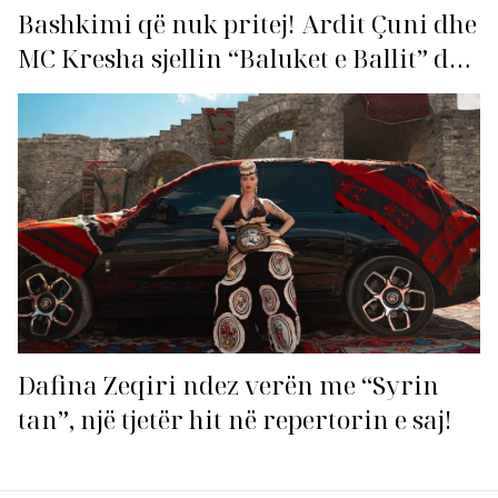
Bashkimi që nuk pritej! Ardit Çuni dhe
MC Kresha sjellin “Baluket e Ballit” dhe
ndezin rrjetin!
Dafina Zeqiri ndez verën me “Syrin
tan”, një tjetër hit në repertorin e saj!