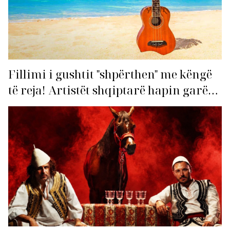
Fillimi i gushtit "shpërthen" me këngë
të reja! Artistët shqiptarë hapin garën
për hitin e verës!