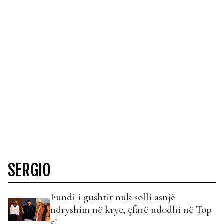
SERGIO
Fundi i gushtit nuk solli asnjë
ndryshim në krye, çfarë ndodhi në Top
5!