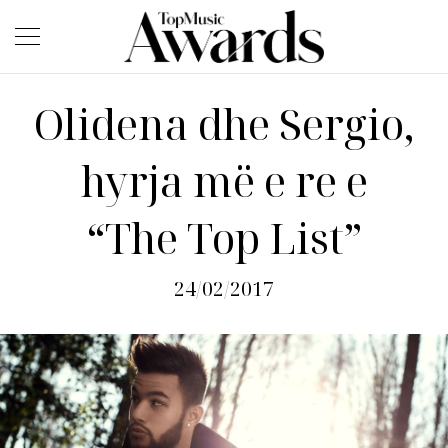
Olidena dhe Sergio,
hyrja më e re e
“The Top List”
24/02/2017