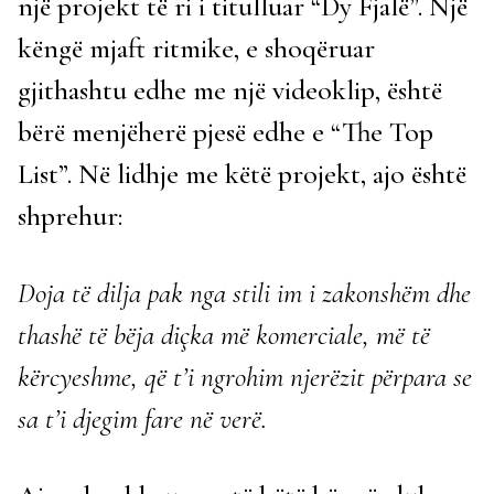
një projekt të ri i titulluar “Dy Fjalë”. Një
këngë mjaft ritmike, e shoqëruar
gjithashtu edhe me një videoklip, është
bërë menjëherë pjesë edhe e “The Top
List”. Në lidhje me këtë projekt, ajo është
shprehur:
Doja të dilja pak nga stili im i zakonshëm dhe
thashë të bëja diçka më komerciale, më të
kërcyeshme, që t’i ngrohim njerëzit përpara se
sa t’i djegim fare në verë.