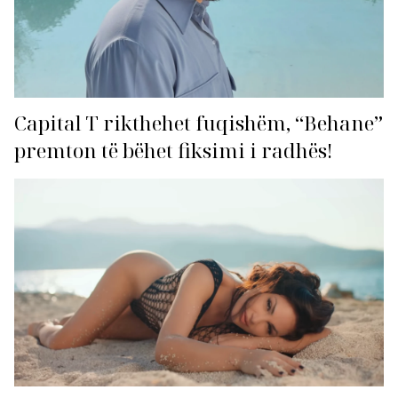
Capital T rikthehet fuqishëm, “Behane”
premton të bëhet fiksimi i radhës!