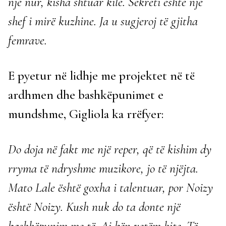
një nur, kisha shtuar kile. Sekreti është një
shef i mirë kuzhine. Ja u sugjeroj të gjitha
femrave.
E pyetur në lidhje me projektet në të
ardhmen dhe bashkëpunimet e
mundshme, Gigliola ka rrëfyer:
Do doja në fakt me një reper, që të kishim dy
rryma të ndryshme muzikore, jo të njëjta.
Mato Lale është goxha i talentuar, por Noizy
është Noizy. Kush nuk do ta donte një
bashkëpunim me të. Ai bën vetëm hite. Të