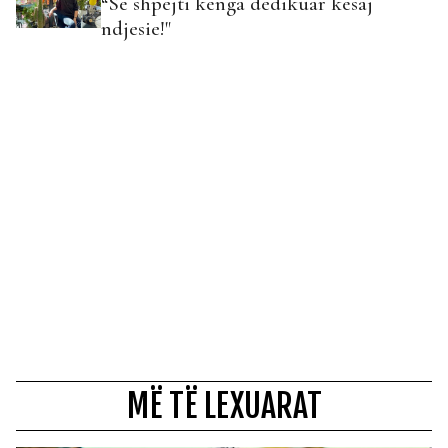
“Së shpejti kënga dedikuar kësaj
ndjesie!"
MË TË LEXUARAT