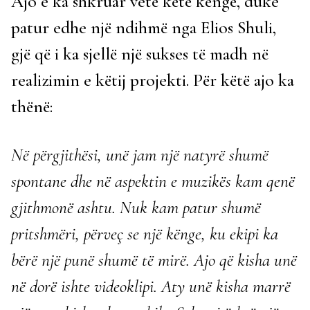
Ajo e ka shkruar vetë këtë këngë, duke
patur edhe një ndihmë nga Elios Shuli,
gjë që i ka sjellë një sukses të madh në
realizimin e këtij projekti. Për këtë ajo ka
thënë:
Në përgjithësi, unë jam një natyrë shumë
spontane dhe në aspektin e muzikës kam qenë
gjithmonë ashtu. Nuk kam patur shumë
pritshmëri, përveç se një kënge, ku ekipi ka
bërë një punë shumë të mirë. Ajo që kisha unë
në dorë ishte videoklipi. Aty unë kisha marrë