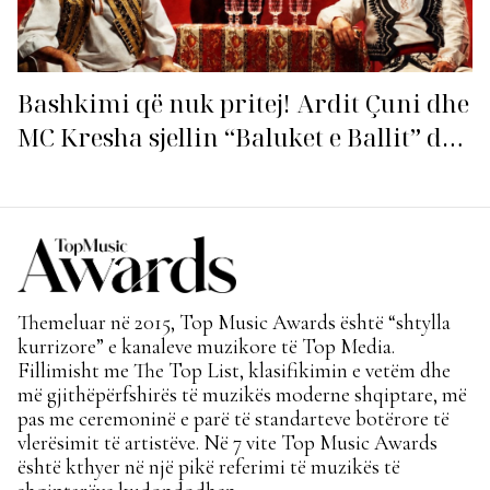
Bashkimi që nuk pritej! Ardit Çuni dhe
MC Kresha sjellin “Baluket e Ballit” dhe
ndezin rrjetin!
Themeluar në 2015, Top Music Awards është “shtylla
kurrizore” e kanaleve muzikore të Top Media.
Fillimisht me The Top List, klasifikimin e vetëm dhe
më gjithëpërfshirës të muzikës moderne shqiptare, më
pas me ceremoninë e parë të standarteve botërore të
vlerësimit të artistëve. Në 7 vite Top Music Awards
është kthyer në një pikë referimi të muzikës të