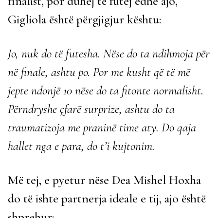
finalist, por duhej të futej edhe ajo,
Gigliola është përgjigjur kështu:
Jo, nuk do të futesha. Nëse do ta ndihmoja për
në finale, ashtu po. Por me kusht që të më
jepte ndonjë 10 nëse do ta fitonte normalisht.
Përndryshe çfarë surprize, ashtu do ta
traumatizoja me praninë time aty. Do qaja
hallet nga e para, do t’i kujtonim.
Më tej, e pyetur nëse Dea Mishel Hoxha
do të ishte partnerja ideale e tij, ajo është
shprehur: