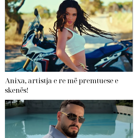
Anixa, artistja e re më premtuese e
skenës!