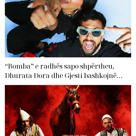
“Bomba” e radhës sapo shpërtheu,
Dhurata Dora dhe Gjesti bashkojnë
fuqitë me “Gasolina”!