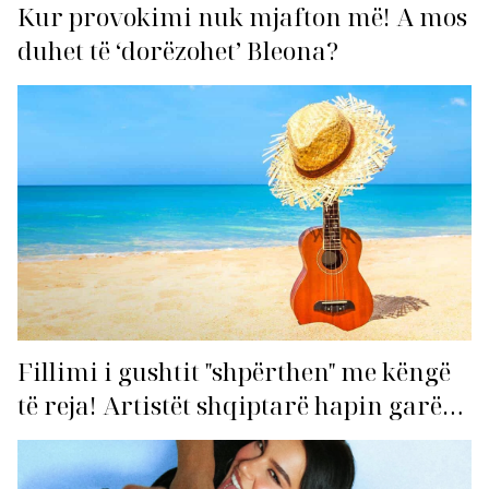
Kur provokimi nuk mjafton më! A mos
duhet të ‘dorëzohet’ Bleona?
Fillimi i gushtit "shpërthen" me këngë
të reja! Artistët shqiptarë hapin garën
për hitin e verës!