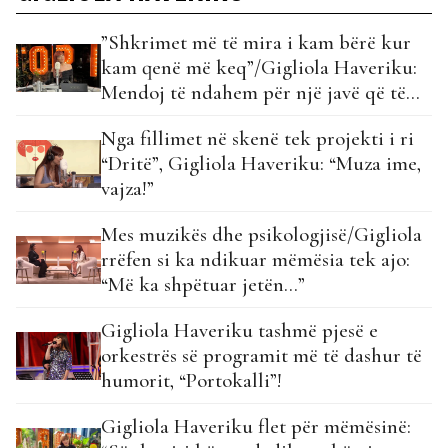
”Shkrimet më të mira i kam bërë kur
kam qenë më keq”/Gigliola Haveriku:
Mendoj të ndahem për një javë që të
bëj një këngë për thyerje zemrash!
Nga fillimet në skenë tek projekti i ri
“Dritë”, Gigliola Haveriku: “Muza ime,
vajza!”
Mes muzikës dhe psikologjisë/Gigliola
rrëfen si ka ndikuar mëmësia tek ajo:
“Më ka shpëtuar jetën…”
Gigliola Haveriku tashmë pjesë e
orkestrës së programit më të dashur të
humorit, “Portokalli”!
Gigliola Haveriku flet për mëmësinë: