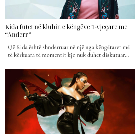
Kida futet në klubin e këngëve 1-vjeçare me
“Anderr”
Që Kida është shndërruar në një nga këngëtaret më
të kërkuara të momentit kjo nuk duhet diskutuar
aspak pasi vëmë re që artistja preferohet shumë nga
publiku shqiptar. Bukuroshja e talentuar është pjesë e
klasifikimit të “The Top List” me 6 projekte
muzikore, një numër ky që vërtet duhet admiruar....