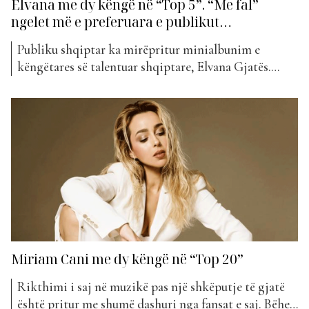
Elvana me dy këngë në “Top 5”. “Me fal”
ngelet më e preferuara e publikut…
Publiku shqiptar ka mirëpritur minialbunim e
këngëtares së talentuar shqiptare, Elvana Gjatës.
Artistja, e cila tashmë ka bërë edhe debutimin e saj
në mbarë botën, solli për fansat e saj, minialbumin
“3”, të cilin e ka përcjellë me shumë ndenjë dhe
emocion. Edhe pse përmban në total 6 këngë, duke...
Miriam Cani me dy këngë në “Top 20”
Rikthimi i saj në muzikë pas një shkëputje të gjatë
është pritur me shumë dashuri nga fansat e saj. Bëhet