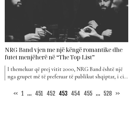
NRG Band vjen me një këngë romantike dhe
futet menjëherë në “The Top List”
I themeluar që prej vitit 2000, NRG Band është një
nga grupet më të preferuar të publikut shqiptar, i cili
nuk zhgënjen kurrë me projektet e reja muzikore.
Vetëm një javë më parë, ky grup ka publikuar këngën
Posts
<<
1
…
451
452
453
454
455
…
528
>>
me titull “Harrom”, përmes të cilit ka ardhur mjaft
pagination
romantik. Falë sugjerimeve...