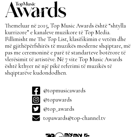
Themeluar në 2015, Top Music Awards është “shtylla
kurrizore” e kanaleve muzikore të Top Media.
Fillimisht me The Top List, klasifikimin e vetëm dhe
më gjithëpërfshirës të muzikës moderne shqiptare, më
pas me ceremoninë e parë të standarteve botërore të
vlerësimit të artistëve. Në 7 vite Top Music Awards
është kthyer në një pikë referimi të muzikës të
shqiptarëve kudondodhen.
@topmusicawards
@topawards
@top_awards
topawards@top-channel.tv