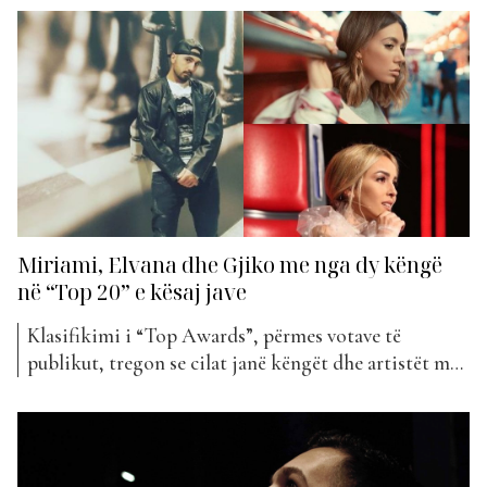
quajtur “kidator”, fansat e artistes nuk ndalen së
votuari çdo javë këngët e Kidës, e cila këtë javë ka
thyer një rekord....
Miriami, Elvana dhe Gjiko me nga dy këngë
në “Top 20” e kësaj jave
Klasifikimi i “Top Awards”, përmes votave të
publikut, tregon se cilat janë këngët dhe artistët më
të preferuar të javës. Eshtë java e 118-të dhe ndjekësit
tanë nuk rreshtin së votuari artistin e tyre të
preferuar, duke bërë që kënga e tyre të ngjitet sa më
në krye të listës....