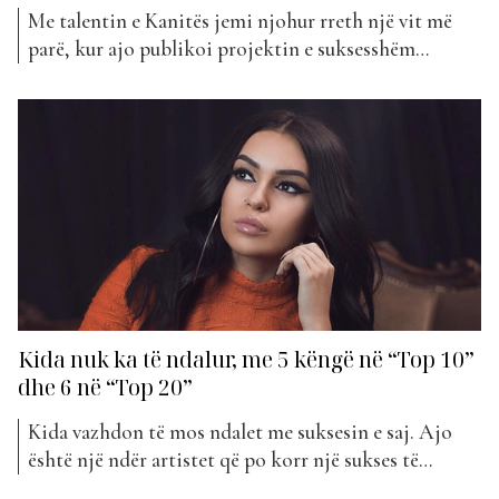
Me talentin e Kanitës jemi njohur rreth një vit më
parë, kur ajo publikoi projektin e suksesshëm
muzikor, “Don’t Let Me Go”. Kjo këngë, e cila arriti
të renditej në pozicionet më të mira të klasifikimit e
“The Top List”, rezultoi e tepër e pëlqyer për
publikun shqiptar por jo...
Kida nuk ka të ndalur, me 5 këngë në “Top 10”
dhe 6 në “Top 20”
Kida vazhdon të mos ndalet me suksesin e saj. Ajo
është një ndër artistet që po korr një sukses të
jashtëzakonshëm së fundmi, falë talentit të saj. Të