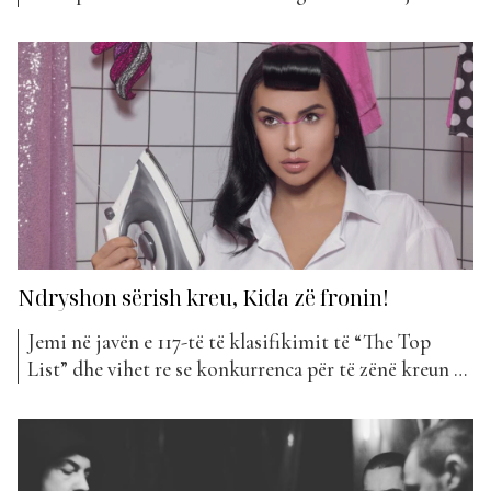
fjalë për Miriam Canin, artistja, e cila skenën e ka
patur shtëpinë e saj që në fëmijëri. Miriami, e cila
momentalisht është e angazhuar në rolin e saj si
trajnere...
Ndryshon sërish kreu, Kida zë fronin!
Jemi në javën e 117-të të klasifikimit të “The Top
List” dhe vihet re se konkurrenca për të zënë kreun e
listës është gjithmonë e fortë. Tre javët e fundit,
kemi patur një “luftë” mes tre artsiteve të talentuara
shqiptare, Elvana Gjatës, Dhurata Dorës dhe Kidës
për të zënë kreun...