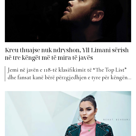
Kreu thuajse nuk ndryshon, Yll Limani sërish
në tre këngët më të mira të javës
Jemi në javën e 118-të klasifikimit të “The Top List”
dhe fansat kanë bërë përzgjedhjen e tyre për këngën
më të mirë të javës. Fansat e Kidës janë ata që janë
angazhuar më shumë përmes votave, duke bërë që
projekti më i ri i këngëtares së tyre të preferuar,
“Ti”,...