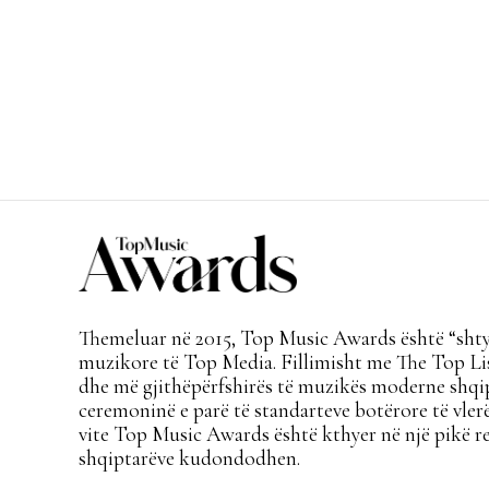
Themeluar në 2015, Top Music Awards është “shtyl
muzikore të Top Media. Fillimisht me The Top Lis
dhe më gjithëpërfshirës të muzikës moderne shqi
ceremoninë e parë të standarteve botërore të vlerë
vite Top Music Awards është kthyer në një pikë re
shqiptarëve kudondodhen.