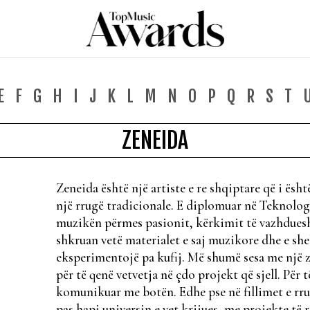
E
F
G
H
I
J
K
L
M
N
O
P
Q
R
S
T
ZENEIDA
Zeneida është një artiste e re shqiptare që i ësh
një rrugë tradicionale. E diplomuar në Teknolog
muzikën përmes pasionit, kërkimit të vazhduesh
shkruan vetë materialet e saj muzikore dhe e she
eksperimentojë pa kufij. Më shumë sesa me një zh
për të qenë vetvetja në çdo projekt që sjell. Për
komunikuar me botën. Edhe pse në fillimet e rru
pas hapi universin e vet krijues, me projekte të 