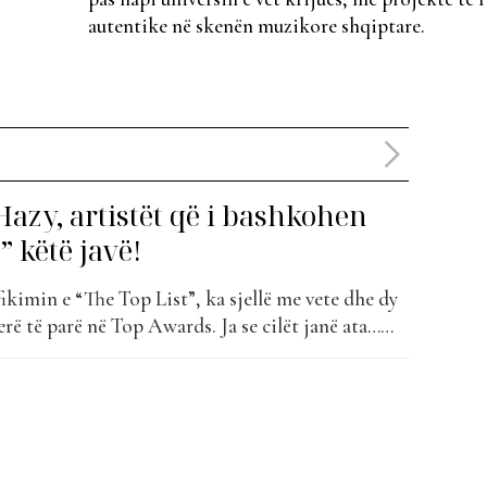
autentike në skenën muzikore shqiptare.
azy, artistët që i bashkohen
” këtë javë!
ifikimin e “The Top List”, ka sjellë me vete dhe dy
herë të parë në Top Awards. Ja se cilët janë ata…
iste e re shqiptare që i është afruar muzikës në
ekur një...