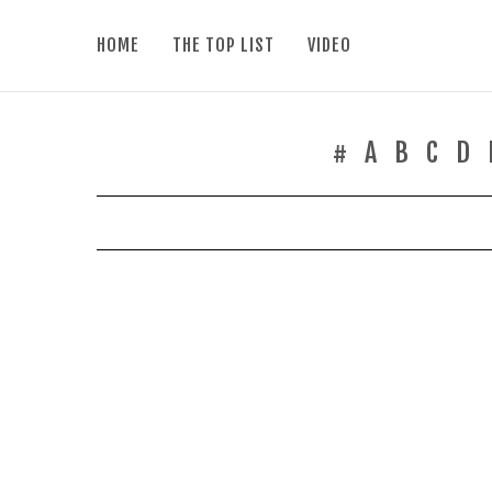
HOME
THE TOP LIST
VIDEO
#
A
B
C
D