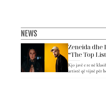
NEWS
Zeneida dhe H
“The Top List
Kjo javë e re në klas
artistë që vijnë për 
Zeneida është një art
mënyrën e saj, pa ndj