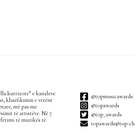
la kurrizore” e kanaleve
@topmusicawards
t, klasifikimin e vetëm
@topawards
ptare, më pas me
simit të artistëve. Në 7
@top_awards
ferimi të muzikës të
topawards@top-cha