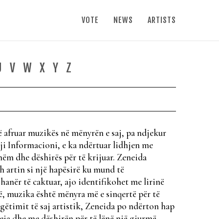
VOTE
NEWS
ARTISTS
U
V
W
X
Y
Z
të afruar muzikës në mënyrën e saj, pa ndjekur
ji Informacioni, e ka ndërtuar lidhjen me
ëm dhe dëshirës për të krijuar. Zeneida
h artin si një hapësirë ku mund të
anër të caktuar, ajo identifikohet me lirinë
 të, muzika është mënyra më e sinqertë për të
gëtimit të saj artistik, Zeneida po ndërton hap
reja dhe me dëshirën për të lënë një gjurmë