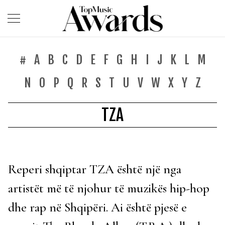
#
A
B
C
D
E
F
G
H
I
J
K
L
M
N
O
P
Q
R
S
T
U
V
W
X
Y
Z
TZA
Reperi shqiptar TZA është një nga
artistët më të njohur të muzikës hip-hop
dhe rap në Shqipëri. Ai është pjesë e