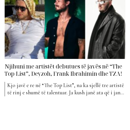
miks unik të ritmeve...
Njihuni me artistët debutues të javës në “The
Top List”, Deyzoh, Frank Ibrahimin dhe TZA!
Kjo javë e re në “The Top List”, na ka sjellë tre artistë
të rinj e shumë të talentuar. Ja kush janë ata që i janë
bashkuar Top Awards me projektet e tyre të fundit…
Deyzoh, lindur më 2.8.1999, është këngëtar,
tekstshkrues, producent dhe autori i shumë këngëve
të këngëtarëve...