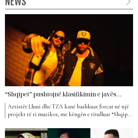
NEWS
“Shqipet” pushtojnë klasifikimin e javës…
Artistët Lluni dhe TZA kanë bashkuar forcat në një
projekt të ri muzikor, me këngën e titulluar “Shqipez
On The Run”, e cila ka filluar të tërheqë vëmendjen e
fansave dhe të bëhet një hit i menjëhershëm në
tregun muzikor shqiptar. Kënga, e cila përmban një