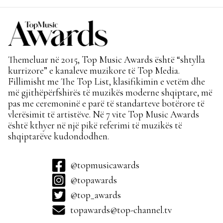
Themeluar në 2015, Top Music Awards është “shtylla
kurrizore” e kanaleve muzikore të Top Media.
Fillimisht me The Top List, klasifikimin e vetëm dhe
më gjithëpërfshirës të muzikës moderne shqiptare, më
pas me ceremoninë e parë të standarteve botërore të
vlerësimit të artistëve. Në 7 vite Top Music Awards
është kthyer në një pikë referimi të muzikës të
shqiptarëve kudondodhen.
@topmusicawards
@topawards
@top_awards
topawards@top-channel.tv