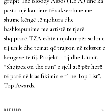
grupit The Bloody Albos (T.B.A.) dhe ka
pasur një karrierë të suksesshme me
shumë këngë të njohura dhe
bashkëpunime me artistë të tjerë
shqiptarë. TZA është i njohur për stilin e
tij unik dhe temat që trajton në tekstet e
këngëve të tij. Projekti i tij dhe Llunit,
“Shqipez on the run” e sjell atë për herë
të parë në klasifikimin e “The Top List”,
Top Awards.