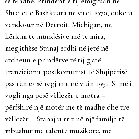
së Madhe. Prindërit e tij emigruan në
Shtetet e Bashkuara në vitet 1970, duke u
vendosur në Detroit, Michigan, në
kërkim të mundësive më të mira,
megjithëse Stanaj erdhi në jetë në
atdheun e prindërve të tij gjatë
tranzicionit postkomunist të Shqipërisë
pas rënies së regjimit në vitin 1991. Si më i
vogli nga pesë vëllezër e motra –
përfshirë një motër më të madhe dhe tre
vëllezër – Stanaj u rrit në një familje të
mbushur me talente muzikore, me