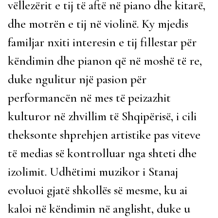
vëllezërit e tij të aftë në piano dhe kitarë,
dhe motrën e tij në violinë. Ky mjedis
familjar nxiti interesin e tij fillestar për
këndimin dhe pianon që në moshë të re,
duke ngulitur një pasion për
performancën në mes të peizazhit
kulturor në zhvillim të Shqipërisë, i cili
theksonte shprehjen artistike pas viteve
të medias së kontrolluar nga shteti dhe
izolimit. Udhëtimi muzikor i Stanaj
evoluoi gjatë shkollës së mesme, ku ai
kaloi në këndimin në anglisht, duke u