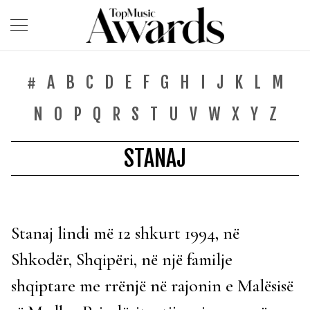
#
A
B
C
D
E
F
G
H
I
J
K
L
M
N
O
P
Q
R
S
T
U
V
W
X
Y
Z
STANAJ
Stanaj lindi më 12 shkurt 1994, në
Shkodër, Shqipëri, në një familje
shqiptare me rrënjë në rajonin e Malësisë