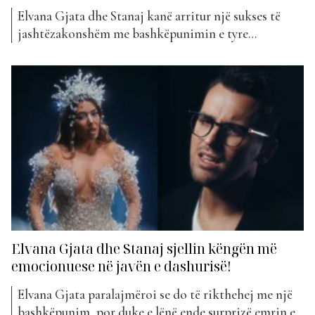
Elvana Gjata dhe Stanaj kanë arritur një sukses të
jashtëzakonshëm me bashkëpunimin e tyre
“Moment”. Kënga ka qëndruar për 5 javë radhazi në
vendin e parë të klasifikimit të “The Top List”, duke
vendosur një arritje të madhe. Ky sukses vjen pas
rekordit të mëparshëm vetëm disa javë më parë,...
Elvana Gjata dhe Stanaj sjellin këngën më
emocionuese në javën e dashurisë!
Elvana Gjata paralajmëroi se do të rikthehej me një
bashkëpunim, por duke e lënë ende surprizë emrin e