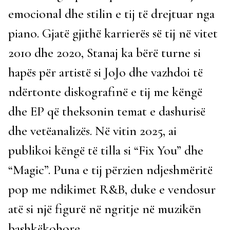
emocional dhe stilin e tij të drejtuar nga
piano. Gjatë gjithë karrierës së tij në vitet
2010 dhe 2020, Stanaj ka bërë turne si
hapës për artistë si JoJo dhe vazhdoi të
ndërtonte diskografinë e tij me këngë
dhe EP që theksonin temat e dashurisë
dhe vetëanalizës. Në vitin 2025, ai
publikoi këngë të tilla si “Fix You” dhe
“Magic”. Puna e tij përzien ndjeshmëritë
pop me ndikimet R&B, duke e vendosur
atë si një figurë në ngritje në muzikën
bashkëkohore.