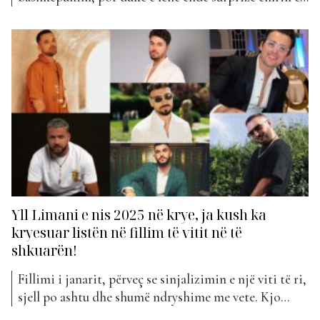
artistit. Dhe ja ku erdhi momenti që të zbulohej
gjithçka. “Moment” vjen në bashkëpunim me Stanaj
dhe na lini t’ju themi që ishte një surprizë shumë e
madhe për ne dhe publikun....
Yll Limani e nis 2025 në krye, ja kush ka
kryesuar listën në fillim të vitit në të
shkuarën!
Fillimi i janarit, përveç se sinjalizimin e një viti të ri,
sjell po ashtu dhe shumë ndryshime me vete. Kjo
ndodh dhe në fushën e muzikës. Kemi parë që shpesh