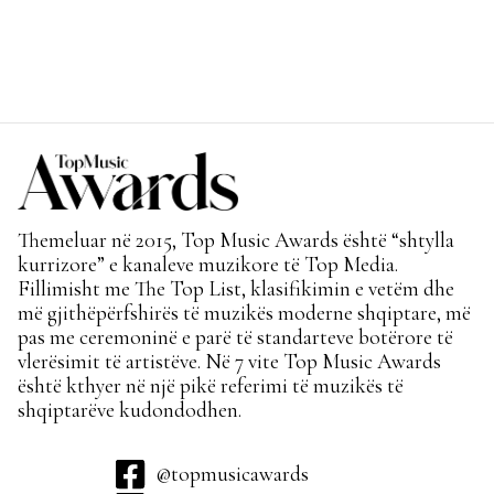
Themeluar në 2015, Top Music Awards është “shtylla
kurrizore” e kanaleve muzikore të Top Media.
Fillimisht me The Top List, klasifikimin e vetëm dhe
më gjithëpërfshirës të muzikës moderne shqiptare, më
pas me ceremoninë e parë të standarteve botërore të
vlerësimit të artistëve. Në 7 vite Top Music Awards
është kthyer në një pikë referimi të muzikës të
shqiptarëve kudondodhen.
@topmusicawards