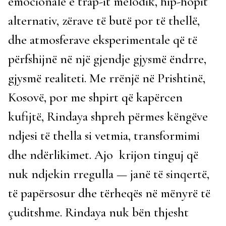
emocionale e trap-it melodik, hip-hopit
alternativ, zërave të butë por të thellë,
dhe atmosferave eksperimentale që të
përfshijnë në një gjendje gjysmë ëndrre,
gjysmë realiteti. Me rrënjë në Prishtinë,
Kosovë, por me shpirt që kapërcen
kufijtë, Rindaya shpreh përmes këngëve
ndjesi të thella si vetmia, transformimi
dhe ndërlikimet. Ajo krijon tinguj që
nuk ndjekin rregulla — janë të sinqertë,
të papërsosur dhe tërheqës në mënyrë të
çuditshme. Rindaya nuk bën thjesht