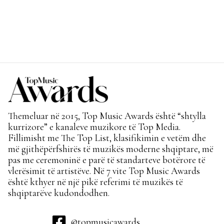
Themeluar në 2015, Top Music Awards është “shtylla
kurrizore” e kanaleve muzikore të Top Media.
Fillimisht me The Top List, klasifikimin e vetëm dhe
më gjithëpërfshirës të muzikës moderne shqiptare, më
pas me ceremoninë e parë të standarteve botërore të
vlerësimit të artistëve. Në 7 vite Top Music Awards
është kthyer në një pikë referimi të muzikës të
shqiptarëve kudondodhen.
@topmusicawards