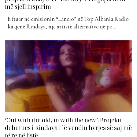
më sjell inspirim!
E ftuar në emisionin “Lancio” në Top Albania Radio
ka qenë Rindaya, një artiste alternative që po
ndërton një stil të veçantë në skenën e muzikës.
Muzika e saj është një përzierje emocionale e trap-it
melodik, hip-hopit alternativ, zërave të butë por të
thellë, dhe atmosferave eksperimentale që të
përfshijnë...
‘Out with the old, in with the new’/Projekti
debutues i Rindaya i lë vendin hyrjes së saj më
të re në listë…