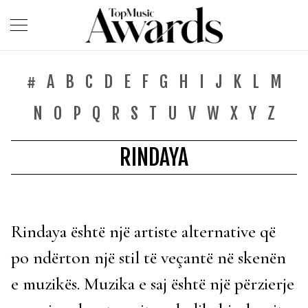
#
A
B
C
D
E
F
G
H
I
J
K
L
M
N
O
P
Q
R
S
T
U
V
W
X
Y
Z
RINDAYA
Rindaya është një artiste alternative që
po ndërton një stil të veçantë në skenën
e muzikës. Muzika e saj është një përzierje