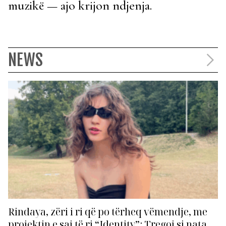
muzikë — ajo krijon ndjenja.
NEWS
Rindaya, zëri i ri që po tërheq vëmendje, me
projektin e saj të ri “Identity”: Tregoj si nata