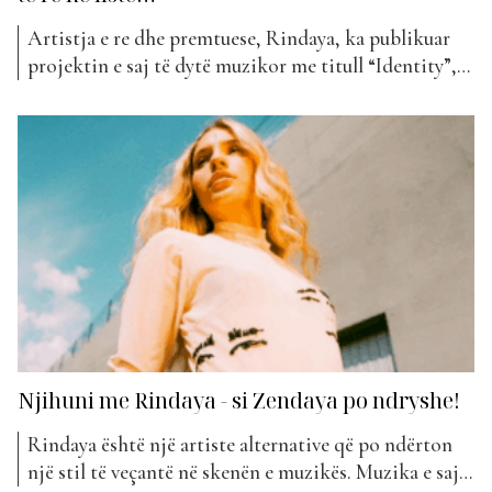
Artistja e re dhe premtuese, Rindaya, ka publikuar
projektin e saj të dytë muzikor me titull “Identity”,
duke dëshmuar sërish se është një emër që pritet të
lërë gjurmë në skenën muzikore shqiptare. Kënga e re
sjell një atmosferë të ndjerë dhe të thellë emocionale,
ku Rindaya eksploron ndjesinë e...
Njihuni me Rindaya - si Zendaya po ndryshe!
Rindaya është një artiste alternative që po ndërton
një stil të veçantë në skenën e muzikës. Muzika e saj