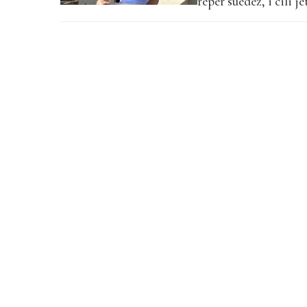
reper suedez, i cili j
Turqisë. Ricky Rich
Peter Mrad dhe Marcu
hitesh dhe këngësh n