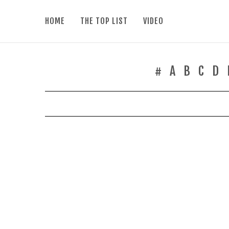
HOME
THE TOP LIST
VIDEO
#
A
B
C
D