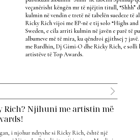
veçanërisht këngën mr të njëjtin titull, “Shhh” 
kulmin në vendin e tretë në tabelën suedeze të a
Ricky Rich vijoi me EP-në e tij solo “Highs an
Sweden, e cila arriti kulmin në javën e parë të p
albumeve më të mira, ku qëndroi gjithsej 7 javë
me Bardhin, Dj Gimi-O dhe Ricky Rich, e solli kë
artistëve të Top Awards.
y Rich? Njihuni me artistin më
Awards!
n, i njohur ndryshe si Ricky Rich, është një