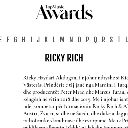
E
F
G
H
I
J
K
L
M
N
O
P
Q
R
S
T
RICKY RICH
Ricky Haydari Akdogan, i njohur ndryshe si Ricky
Västerås. Prindërit e tij janë nga Mardini i Tu
dhe producentët Peter Mrad dhe Marcus Turan, d
këngësh në vitin 2018 dhe 2019. Më i njohur ishte
ndërkombëtar për formacionin Ricky Rich & AR
Austri, Zvicër, si dhe në Suedi, dhe duke u dëgj
radiofonike skandinave dhe evropiane. Më 12 P
publikuan albumin “Shhh” në labelin Spinnup q