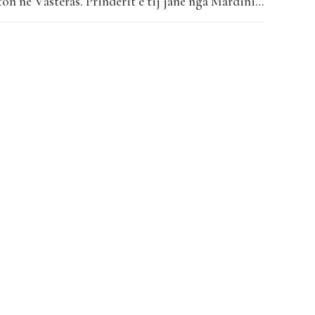
eton në Västerås. Prindërit e tij janë nga Mardini i
 bashkëpunoi me Aram Mafia dhe producentët
s Turan, duke rezultuar në një numër të madh
ë...