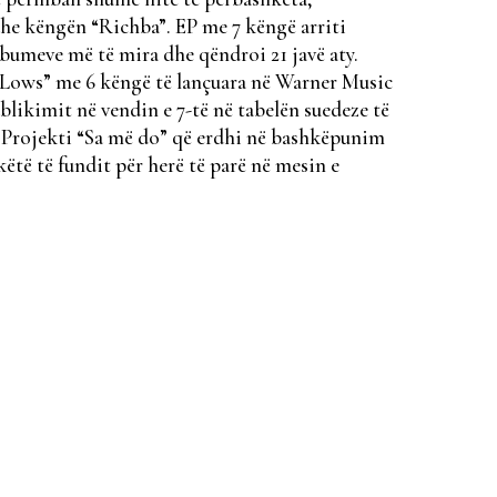
dhe këngën “Richba”. EP me 7 këngë arriti
lbumeve më të mira dhe qëndroi 21 javë aty.
d Lows” me 6 këngë të lançuara në Warner Music
ublikimit në vendin e 7-të në tabelën suedeze të
. Projekti “Sa më do” që erdhi në bashkëpunim
të të fundit për herë të parë në mesin e