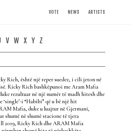
VOTE
NEWS
ARTISTS
U
V
W
X
Y
Z
 Rich, është një reper suedez, i cili jeton në
rqisë. Ricky Rich bashkëpunoi me Aram Mafia
uke rezultuar në një numër të madh hitesh dhe
 ‘single’-i “Habibi” që u bë një hit
AM Mafia, duke u luajtur në Gjermani,
uar shumë në shumë stacione të tjera
rill 2019, Ricky Rich dhe ARAM Mafia
ë përmban shumë hite të përbashkëta,