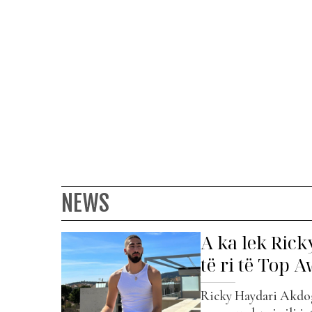
NEWS
A ka lek Rick
të ri të Top 
Ricky Haydari Akdoga