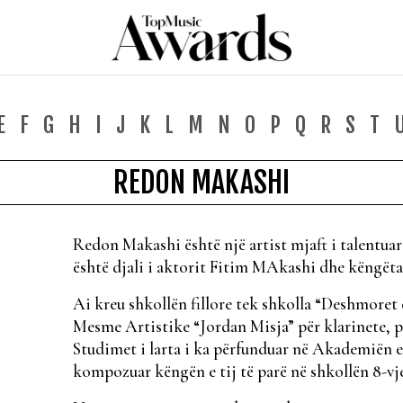
E
F
G
H
I
J
K
L
M
N
O
P
Q
R
S
T
REDON MAKASHI
Redon Makashi është një artist mjaft i talentuar s
është djali i aktorit Fitim MAkashi dhe këngëta
Ai kreu shkollën fillore tek shkolla “Deshmoret 
Mesme Artistike “Jordan Misja” për klarinete, po
Studimet i larta i ka përfunduar në Akademiën 
kompozuar këngën e tij të parë në shkollën 8-vj