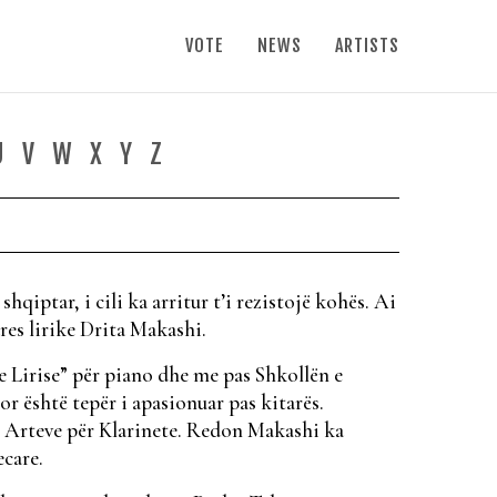
VOTE
NEWS
ARTISTS
U
V
W
X
Y
Z
hqiptar, i cili ka arritur t’i rezistojë kohës. Ai
res lirike Drita Makashi.
e Lirise” për piano dhe me pas Shkollën e
r është tepër i apasionuar pas kitarës.
e Arteve për Klarinete. Redon Makashi ka
ecare.