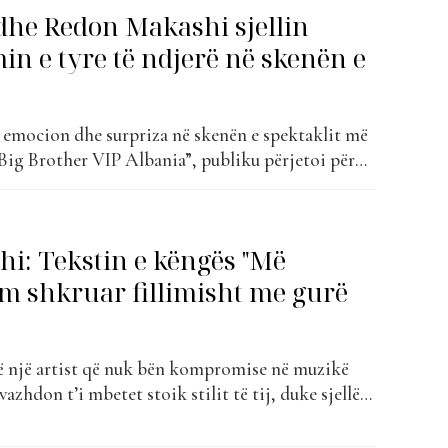
dhe Redon Makashi sjellin
rtistike. “Gjallë” u...
n e tyre të ndjerë në skenën e
emocion dhe surpriza në skenën e spektaklit më
“Big Brother VIP Albania”, publiku përjetoi për
ashkëpunimin e shumëpritur mes Rozana Radi dhe
e tyre e re, “Gjallë”, erdhi si një rrëfim i ndjerë
i: Tekstin e këngës "Më
m shkruar fillimisht me gurë
 një artist që nuk bën kompromise në muzikë
 vazhdon t’i mbetet stoik stilit të tij, duke sjellë
at rrëmbejnë vëmendjen e publikut. Ai është autori
e, të cilat edhe pse janë krijuar shumë kohë më...