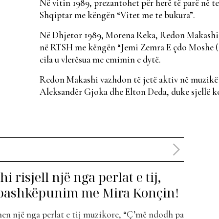
Në vitin 1989, prezantohet për herë të parë në t
Shqiptar me këngën “Vitet me te bukura”.
Në Dhjetor 1989, Morena Reka, Redon Makashi & 
në RTSH me këngën “Jemi Zemra E çdo Moshe (Q
cila u vlerësua me cmimin e dytë.
Redon Makashi vazhdon të jetë aktiv në muzikë si
Aleksandër Gjoka dhe Elton Deda, duke sjellë k
risjell një nga perlat e tij,
 bashkëpunim me Mira Konçin!
n një nga perlat e tij muzikore, “Ç’më ndodh pa