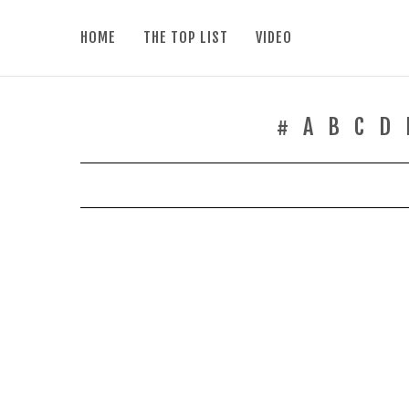
HOME
THE TOP LIST
VIDEO
#
A
B
C
D