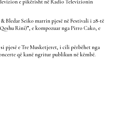
elevizion e pikërisht në Radio Televizionin
Bledar Seiko marrin pjesë në Festivali i 28-të
eshu Rini)”, e kompozuar nga Pirro Cako, e
 pjesë e Tre Musketjeret, i cili përbëhet nga
oncerte që kanë ngritur publikun në këmbë.