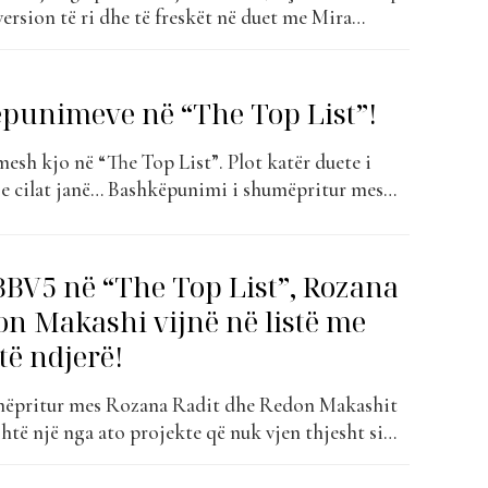
 version të ri dhe të freskët në duet me Mira
 prej vitesh ka prekur zemrat e publikut
ërpunuar me një ndjeshmëri të re, duke bashkuar
ëpunimeve në “The Top List”!
esh kjo në “The Top List”. Plot katër duete i
 se cilat janë… Bashkëpunimi i shumëpritur mes
don Makashit në këngën “Gjallë” është një nga
jen thjesht si publikim muzikor, por si një
ional për...
BBV5 në “The Top List”, Rozana
on Makashi vijnë në listë me
të ndjerë!
mëpritur mes Rozana Radit dhe Redon Makashit
htë një nga ato projekte që nuk vjen thjesht si
r si një moment i rrallë emocional për publikun
që bashkon dy zëra me histori, peshë dhe