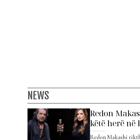
NEWS
Redon Makashi 
këtë herë në
Redon Makashi rikthe