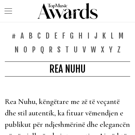
#
A
B
C
D
E
F
G
H
I
J
K
L
M
N
O
P
Q
R
S
T
U
V
W
X
Y
Z
REA NUHU
Rea Nuhu, këngëtare me zë të veçantë
dhe stil autentik, ka fituar vëmendjen e
publikut për ndjeshmërinë dhe elegancën