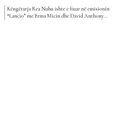
Këngëtarja Rea Nuhu ishte e ftuar në emisionin
“Lancio” me Erma Micin dhe David Anthony
Prifti në Top Albania Radio, ku prezantoi
rrugëtimin e saj artistik me një emocion të
përhershëm. Së fundmi, ajo ka sjellë për publikun
edhe projektin e saj më të ri, këngën “Harroje”, një
baladë e ndjerë që flet për ndarjen...