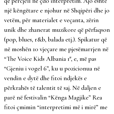
që përcjell në çdo interpretim. Ajo është
një këngëtare e njohur në Shqipëri dhe jo
vetëm, për materialet e veçanta, zërin
unik dhe zhanerat muzikore që përfaqson
(pop, blues, r&b, balada etj.). Spikatur që
në moshën 10 vjeçare me pjesëmarrjen në
“The Voice Kids Albania 1″, e, më pas
“Gjeniu i vogel 6”, ku u pozicionua në
vendin e dytë dhe fitoi ndjekës e
përkrahës të talentit të saj. Në daljen e
parë në festivalin “Kënga Magjike” Rea
fitoi çmimin “interpretimi më i mirë” me