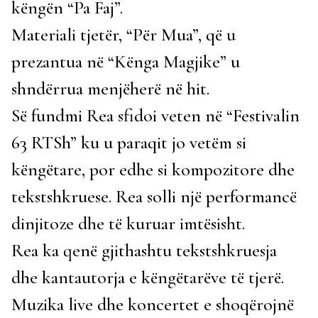
këngën “Pa Faj”.
Materiali tjetër, “Për Mua”, që u
prezantua në “Kënga Magjike” u
shndërrua menjëherë në hit.
Së fundmi Rea sfidoi veten në “Festivalin
63 RTSh” ku u paraqit jo vetëm si
këngëtare, por edhe si kompozitore dhe
tekstshkruese. Rea solli një performancë
dinjitoze dhe të kuruar imtësisht.
Rea ka qenë gjithashtu tekstshkruesja
dhe kantautorja e këngëtarëve të tjerë.
Muzika live dhe koncertet e shoqërojnë