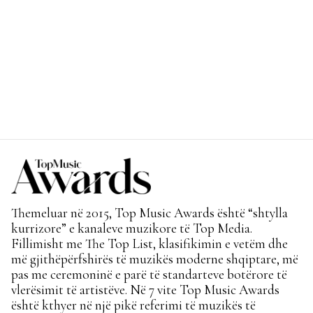
Themeluar në 2015, Top Music Awards është “shtylla
kurrizore” e kanaleve muzikore të Top Media.
Fillimisht me The Top List, klasifikimin e vetëm dhe
më gjithëpërfshirës të muzikës moderne shqiptare, më
pas me ceremoninë e parë të standarteve botërore të
vlerësimit të artistëve. Në 7 vite Top Music Awards
është kthyer në një pikë referimi të muzikës të