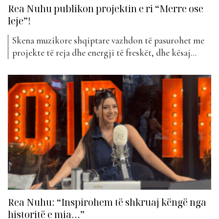
Rea Nuhu publikon projektin e ri “Merre ose
leje”!
Skena muzikore shqiptare vazhdon të pasurohet me
projekte të reja dhe energji të freskët, dhe kësaj
radhe është artistja Rea Nuhu që vjen me një këngë
të re të titulluar “Merre ose leje”. Ky publikim i
fundit vjen si një tjetër hap i rëndësishëm në
rrugëtimin e saj artistik, duke...
Rea Nuhu: “Inspirohem të shkruaj këngë nga
historitë e mia…”