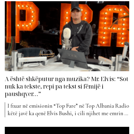
si lindi kjo këngë dhe jo vetëm… Si lindi “BBVA”?
Kjo këngë lindi natyrshëm. Si të gjithë shqiptarët që
kur fillon...
A është shkëputur nga muzika? Mr. Elvis: “Sot
nuk ka tekste, repi pa tekst si fëmijë i
paushqyer…”
I ftuar në emisionin “Top Fare” në Top Albania Radio
këtë javë ka qenë Elvis Bushi, i cili njihet me emrin e
artiti si Mr Elvis, një ndër reperat e parë shqiptarë.
Një një intervistë ekskluzive me Anxhelo Shkrelin