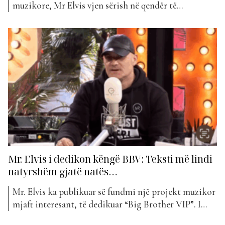
muzikore, Mr Elvis vjen sërish në qendër të
vëmendjes me një projekt të ri që ka bërë jehonë tek
publiku. Artisti, i njohur për stilin e tij të veçantë
dhe tekstet që shpesh reflektojnë realitetin dhe
fenomenet sociale, këtë herë ka zgjedhur...
Mr. Elvis i dedikon këngë BBV: Teksti më lindi
natyrshëm gjatë natës…
Mr. Elvis ka publikuar së fundmi një projekt muzikor
mjaft interesant, të dedikuar “Big Brother VIP”. I
ftuar në studion e “Wake Up”, ai ka folur më shumë se