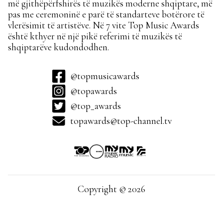
më gjithëpërfshirës të muzikës moderne shqiptare, më
pas me ceremoninë e parë të standarteve botërore të
vlerësimit të artistëve. Në 7 vite Top Music Awards
është kthyer në një pikë referimi të muzikës të
shqiptarëve kudondodhen.
@topmusicawards
@topawards
@top_awards
topawards@top-channel.tv
Copyright © 2026