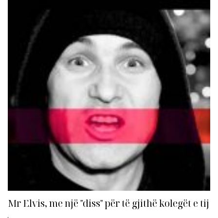
dhe Julian Hurdhën, artisti ka zbuluar shumë detaje
nga karriera e...
Mr Elvis, me një "diss" për të gjithë kolegët e tij