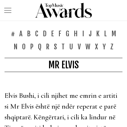
#
A
B
C
D
E
F
G
H
I
J
K
L
M
N
O
P
Q
R
S
T
U
V
W
X
Y
Z
MR ELVIS
Elvis Bushi, i cili njihet me emrin e artiti
si Mr Elvis është një ndër reperat e parë
shqiptarë. Këngërtari, i cili ka lindur në