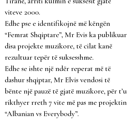
Tiranë, arriti kulmin e suksesit gjatë
viteve 2000.
Edhe pse e identifikojnë më këngën
“Femrat Shqiptare”, Mr Evis ka publikuar
disa projekte muzikore, të cilat kanë
rezultuar tepër të suksesshme.
Edhe se ishte një ndër reperat më të
dashur shqiptar, Mr Elvis vendosi të
bënte një pauzë të gjatë muzikore, për t’u
rikthyer rreth 7 vite më pas me projektin
“Albanian vs Everybody”.