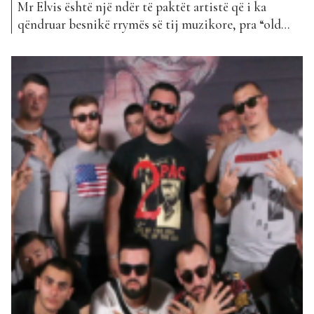
Mr Elvis është një ndër të paktët artistë që i ka
qëndruar besnikë rrymës së tij muzikore, pra “old
school”, duke mos bërë muzikë komerciale. Pas
shumë kohësh mungesë në treg, reperi është rikthyer
me një projekt “solo”, i cili për hir të së vërtetës
është një “diss” për të...