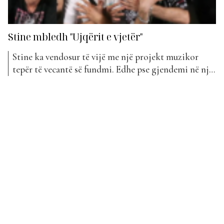
Stine mbledh "Ujqërit e vjetër"
Stine ka vendosur të vijë me një projekt muzikor
tepër të vecantë së fundmi. Edhe pse gjendemi në një
periudhë ku kemi shumë këngëtarë të muzikës hip-
hop, Stine ka ndryshuar taktikë, duke risjellë në
vëmendje “Ujqërit e vjetër”. Mr Elvis dhe grupi 2die4
janë ndër reperët e parë në Shqipëri...