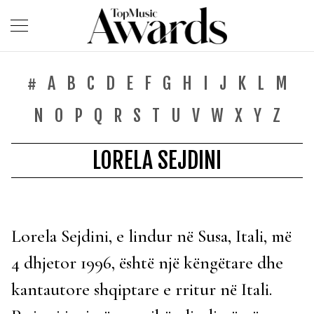
#
A
B
C
D
E
F
G
H
I
J
K
L
M
N
O
P
Q
R
S
T
U
V
W
X
Y
Z
LORELA SEJDINI
Lorela Sejdini, e lindur në Susa, Itali, më
4 dhjetor 1996, është një këngëtare dhe
kantautore shqiptare e rritur në Itali.