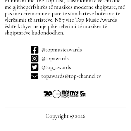
Fillimisht me The Top List, klasifikimin e vetëm dhe
më gjithëpërfshirës të muzikës moderne shqiptare, më
pas me ceremoninë e parë të standarteve botërore të
vlerësimit të artistëve. Në 7 vite Top Music Awards
është kthyer në një pikë referimi të muzikës të
shqiptarëve kudondodhen.
@topmusicawards
@topawards
@top_awards
topawards@top-channel.tv
Copyright © 2026