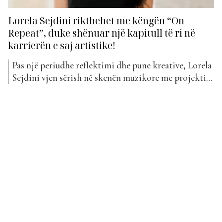
Lorela Sejdini rikthehet me këngën “On
Repeat”, duke shënuar një kapitull të ri në
karrierën e saj artistike!
Pas një periudhe reflektimi dhe pune kreative, Lorela
Sejdini vjen sërish në skenën muzikore me projektin
e saj më të ri, “On Repeat”. Kënga e re shënon një
moment të rëndësishëm në rrugëtimin e artistes,
duke prezantuar një energji të freskët, një qasje më të
pjekur artistike dhe një identitet...