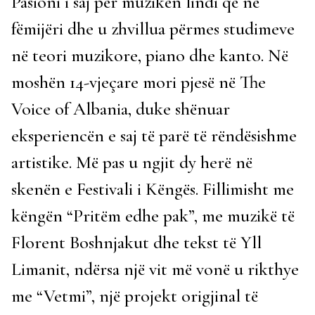
Pasioni i saj për muzikën lindi që në
fëmijëri dhe u zhvillua përmes studimeve
në teori muzikore, piano dhe kanto. Në
moshën 14-vjeçare mori pjesë në The
Voice of Albania, duke shënuar
eksperiencën e saj të parë të rëndësishme
artistike. Më pas u ngjit dy herë në
skenën e Festivali i Këngës. Fillimisht me
këngën “Pritëm edhe pak”, me muzikë të
Florent Boshnjakut dhe tekst të Yll
Limanit, ndërsa një vit më vonë u rikthye
me “Vetmi”, një projekt origjinal të