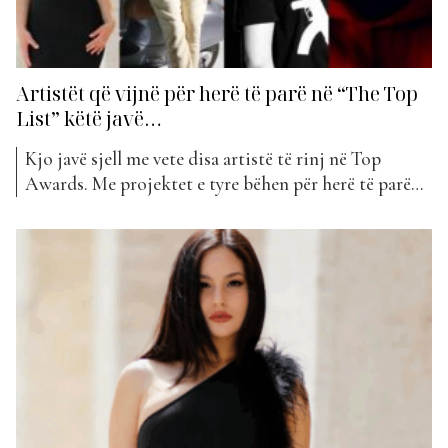
Artistët që vijnë për herë të parë në “The Top
List” këtë javë…
Kjo javë sjell me vete disa artistë të rinj në Top
Awards. Me projektet e tyre bëhen për herë të parë
pjesë e “The Top List”. Ja kush janë ata… Lorela
Sejdini, e lindur në Susa, Itali, më 4 dhjetor 1996,
është një këngëtare dhe kantautore shqiptare e rritur
në...