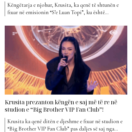
Këngëtarja e njohur, Krusita, ka qenë të shtunën e
ftuar në emisionin “S’e Luan Topi”, ku është
emocionuar nga një letër që i kishte shkruar e ëma.
“Dashuria ime Krusita, e kam filluar kështu këtë letër
sepse në fakt unë kështu të thërras çdo ditë të jetës.
Kur linde ti...
Krusita prezanton këngën e saj më të re në
studion e “Big Brother VIP Fan Club”!
Krusita ka qenë ditën e djeshme e ftuar në studion e
“Big Brother VIP Fan Club” pas daljes së saj nga