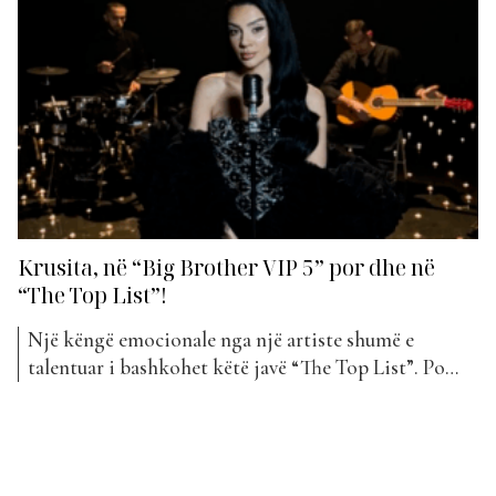
emocionet që ka përjetuar dhe mënyrën si e ka parë
veten jashtë lojës....
Krusita, në “Big Brother VIP 5” por dhe në
“The Top List”!
Një këngë emocionale nga një artiste shumë e
talentuar i bashkohet këtë javë “The Top List”. Po
flasim për Krusitën e cila ka publikuar pak ditë më
parë projektin “Lamtumir me vaj”. Me këtë këngë
artistja bëhet për herë të parë pjesë e Top Awards.
Projekti, që është pritur mjaft...