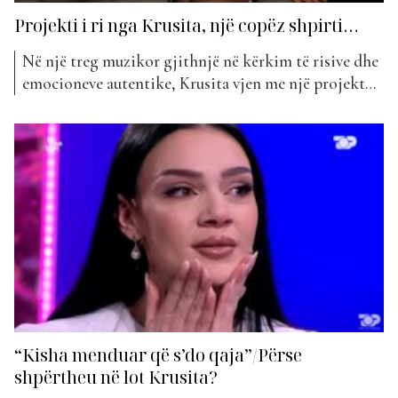
Projekti i ri nga Krusita, një copëz shpirti…
Në një treg muzikor gjithnjë në kërkim të risive dhe
emocioneve autentike, Krusita vjen me një projekt
që prek drejtpërdrejt zemrën e dëgjuesit. Kënga
“Vitet e mia” është një rrëfim i ndjerë, një udhëtim
emocional që fton secilin të reflektojë mbi kujtimet
dhe plagët e shpirtit. Që në sekondat e...
“Kisha menduar që s’do qaja”/Përse
shpërtheu në lot Krusita?