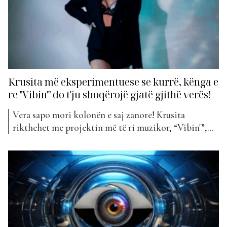
Krusita më eksperimentuese se kurrë, kënga e
re "Vibin'" do t'ju shoqërojë gjatë gjithë verës!
Vera sapo mori kolonën e saj zanore! Krusita
rikthehet me projektin më të ri muzikor, “Vibin'”,
një këngë që vjen ndryshe nga gjithçka që kemi
dëgjuar deri tani prej saj. Me këtë publikim, artistja
tregon një anë më të guximshme dhe më
eksperimentuese, duke sjellë një kombinim ritmesh
moderne, energjie...