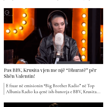
shtëpia më e famshme në Shqipëri. Ajo ka prezantuar
për herë të parë live në studio këngën e saj të re
“Dhurata”, që pritet të publikohet shumë shpejt
zyrtarisht....
Pas BBV, Krusita vjen me një “Dhuratë” për
Shën Valentin!
E ftuar në emisionin “Big Brother Radio” në Top
Albania Radio ka qenë ish-banorja e BBV, Krusita.
Pas daljes nga shtëpia më e famshme në Shqipëri, ajo
ka folur hapur për eksperiencën e saj në reality show,