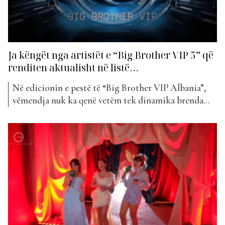
Ja këngët nga artistët e “Big Brother VIP 5” që
renditen aktualisht në listë…
Në edicionin e pestë të “Big Brother VIP Albania”,
vëmendja nuk ka qenë vetëm tek dinamika brenda
shtëpisë, por edhe tek krijimtaria artistike që
banorët kanë sjellë jashtë saj. Shumë prej tyre kanë
qenë të lidhur ngushtë me muzikën, duke publikuar
këngë që kanë reflektuar emocionet, historitë dhe
eksperiencat e...