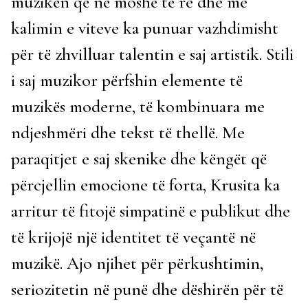
muzikën që në moshë të re dhe me
kalimin e viteve ka punuar vazhdimisht
për të zhvilluar talentin e saj artistik. Stili
i saj muzikor përfshin elemente të
muzikës moderne, të kombinuara me
ndjeshmëri dhe tekst të thellë. Me
paraqitjet e saj skenike dhe këngët që
përcjellin emocione të forta, Krusita ka
arritur të fitojë simpatinë e publikut dhe
të krijojë një identitet të veçantë në
muzikë. Ajo njihet për përkushtimin,
seriozitetin në punë dhe dëshirën për të