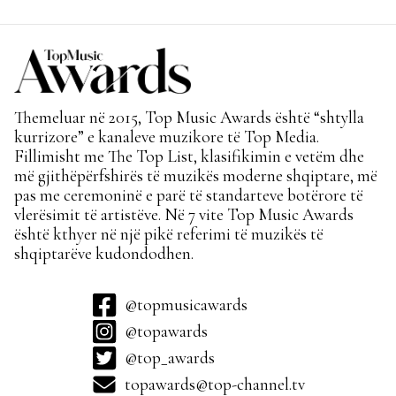
Themeluar në 2015, Top Music Awards është “shtylla
kurrizore” e kanaleve muzikore të Top Media.
Fillimisht me The Top List, klasifikimin e vetëm dhe
më gjithëpërfshirës të muzikës moderne shqiptare, më
pas me ceremoninë e parë të standarteve botërore të
vlerësimit të artistëve. Në 7 vite Top Music Awards
është kthyer në një pikë referimi të muzikës të
shqiptarëve kudondodhen.
@topmusicawards
@topawards
@top_awards
topawards@top-channel.tv