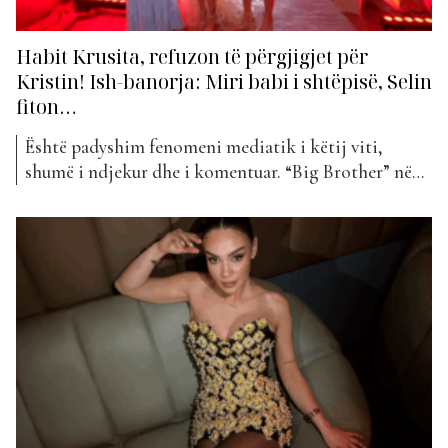
Habit Krusita, refuzon të përgjigjet për
Kristin! Ish-banorja: Miri babi i shtëpisë, Selin
fiton…
Është padyshim fenomeni mediatik i këtij viti,
shumë i ndjekur dhe i komentuar. “Big Brother” në
kohën e rrjeteve sociale është shumë e vështirë t’i
shpëtosh dhe, për finalen, ne ua bëjmë edhe më të
vështirë. “Big Brother VIP” sot keni mundësi ta gjeni
në Top Albania Radio, për ju që nuk...