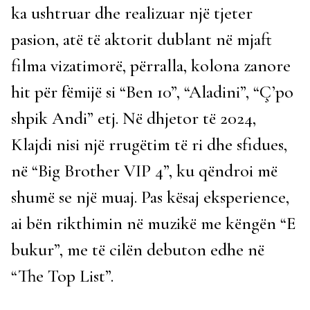
ka ushtruar dhe realizuar një tjeter
pasion, atë të aktorit dublant në mjaft
filma vizatimorë, përralla, kolona zanore
hit për fëmijë si “Ben 10”, “Aladini”, “Ç’po
shpik Andi” etj. Në dhjetor të 2024,
Klajdi nisi një rrugëtim të ri dhe sfidues,
në “Big Brother VIP 4”, ku qëndroi më
shumë se një muaj. Pas kësaj eksperience,
ai bën rikthimin në muzikë me këngën “E
bukur”, me të cilën debuton edhe në
“The Top List”.