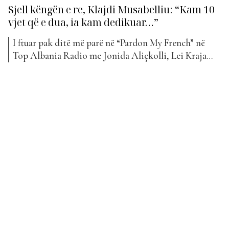
Sjell këngën e re, Klajdi Musabelliu: “Kam 10
vjet që e dua, ia kam dedikuar…”
I ftuar pak ditë më parë në “Pardon My French” në
Top Albania Radio me Jonida Aliçkolli, Lei Kraja
dhe Arbër Çepani ka qenë Klajdi Musabelliu. Artisti
dhe ish-banori i këtij edicioni, u eliminua nga loja
disa javë më parë duke përfunduar kështu rrugëtimin
e tij në Big Brother. Ai...