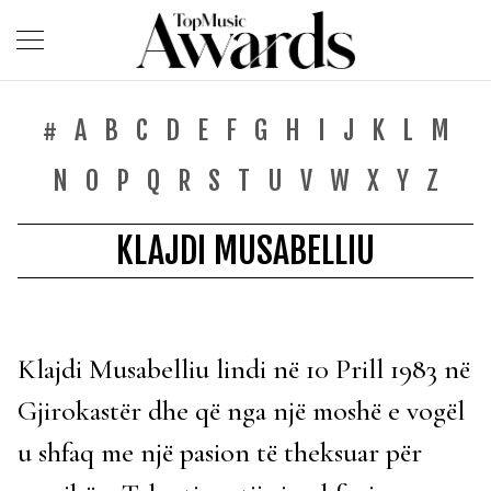
#
A
B
C
D
E
F
G
H
I
J
K
L
M
N
O
P
Q
R
S
T
U
V
W
X
Y
Z
KLAJDI MUSABELLIU
Klajdi Musabelliu lindi në 10 Prill 1983 në
Gjirokastër dhe që nga një moshë e vogël
u shfaq me një pasion të theksuar për