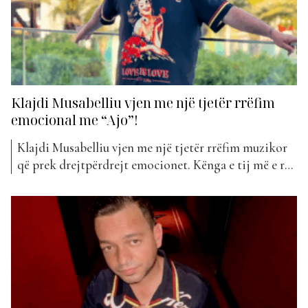
Klajdi Musabelliu vjen me një tjetër rrëfim
emocional me “Ajo”!
Klajdi Musabelliu vjen me një tjetër rrëfim muzikor
që prek drejtpërdrejt emocionet. Kënga e tij më e re,
“Ajo”, është një baladë moderne që flet për
mungesën, kujtimet dhe peshën që një person i
veçantë lë pas, edhe kur nuk është më fizikisht i
pranishëm. Që në notat e para,...