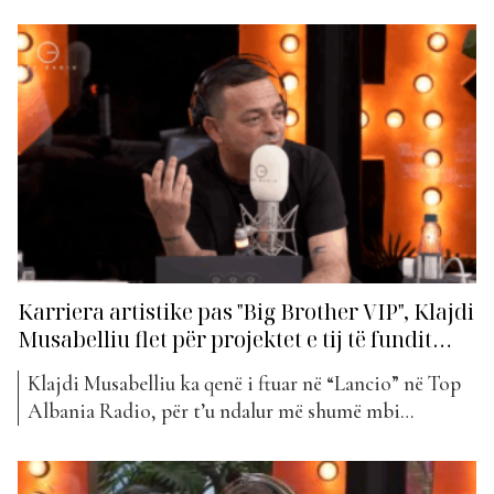
publikut. Këngëtari ka publikuar së fundmi këngën
më të re me titull “Mëkatare”, një produksion me
ritëm modern dhe atmosferë emocionale që
përshtatet lehtësisht me trendet aktuale. “Mëkatare”
vjen me një kombinim mes melodisë romantike
dhe...
Karriera artistike pas "Big Brother VIP", Klajdi
Musabelliu flet për projektet e tij të fundit…
Klajdi Musabelliu ka qenë i ftuar në “Lancio” në Top
Albania Radio, për t’u ndalur më shumë mbi
karrierën e tij artistike, projektet e reja, por jo
vetëm. Së fundmi Klajdi ka publikuar dhe këngën e
tij të fundit, “Mëkatare”, për të cilën ka treguar më