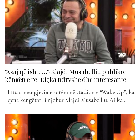
shumë detaje… Si u...
"Asaj që ishte…"/Klajdi Musabelliu publikon
këngën e re: Diçka ndryshe dhe interesante!
I ftuar mëngjesin e sotëm në studion e “Wake Up”, ka
qenë këngëtari i njohur Klajdi Musabelliu. Ai ka
publikuar së fundmi projektin e tij më të ri që mban
titullin “Ajo” dhe është prej dy javësh pjesë e “The
Top List”. Se si lindi kjo këngë, na flet vetë...