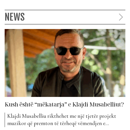
NEWS
Kush është “mëkatarja” e Klajdi Musabelliut?
Klajdi Musabelliu rikthehet me një tjetër projekt
muzikor që premton të tërheqë vëmendjen e