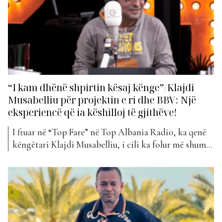
“I kam dhënë shpirtin kësaj kënge”/Klajdi
Musabelliu për projektin e ri dhe BBV: Një
eksperiencë që ia këshilloj të gjithëve!
I ftuar në “Top Fare” në Top Albania Radio, ka qenë
këngëtari Klajdi Musabelliu, i cili ka folur më shumë
për këngën e tij më të re “Ajo”, por duke u ndalur pak
edhe tek eksperienca e tij në “Big Brother VIP”… Si
fillim, kush është “Ajo”? Duhet të pyesim...