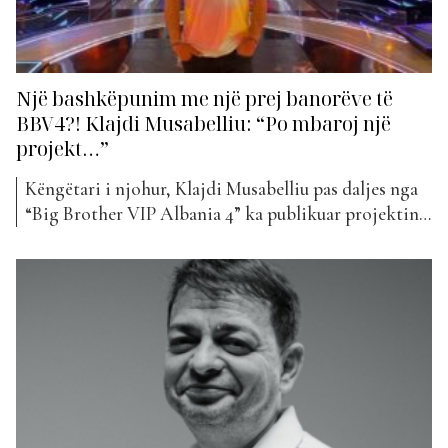
Një bashkëpunim me një prej banorëve të
BBV4?! Klajdi Musabelliu: “Po mbaroj një
projekt…”
Këngëtari i njohur, Klajdi Musabelliu pas daljes nga
“Big Brother VIP Albania 4” ka publikuar projektin e
tij më të ri muzikor. “E bukur”, titullohet kënga që e
ka rikthyer atë sërish në muzikë. Klajdi ka qenë i
ftuar mëngjesin e sotëm nëpërmjet një lidhje me
Skype për “Wake Up”, ku...