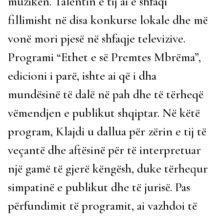
muzikën. Talentin e tij ai e shfaqi
fillimisht në disa konkurse lokale dhe më
vonë mori pjesë në shfaqje televizive.
Programi “Ethet e së Premtes Mbrëma”,
edicioni i parë, ishte ai që i dha
mundësinë të dalë në pah dhe të tërheqë
vëmendjen e publikut shqiptar. Në këtë
program, Klajdi u dallua për zërin e tij të
veçantë dhe aftësinë për të interpretuar
një gamë të gjerë këngësh, duke tërhequr
simpatinë e publikut dhe të jurisë. Pas
përfundimit të programit, ai vazhdoi të