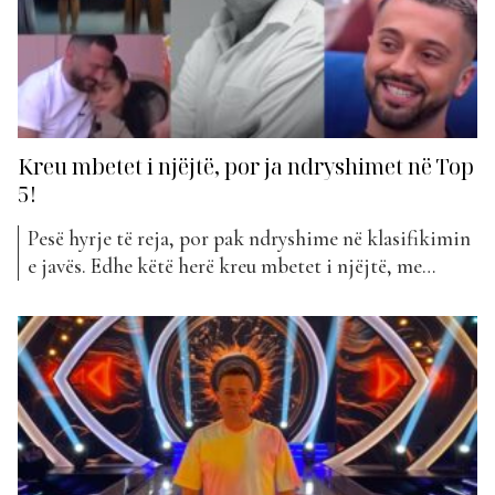
Kreu mbetet i njëjtë, por ja ndryshimet në Top
5!
Pesë hyrje të reja, por pak ndryshime në klasifikimin
e javës. Edhe këtë herë kreu mbetet i njëjtë, me
Rozanën dhe Eglin në vend të parë me “Vajzat”. Po
ashtu me asnjë ndryshim nga java e kaluar është dhe
vendi i dytë dhe i tretë. Përkatësisht me Kellyn dhe
Eglin...