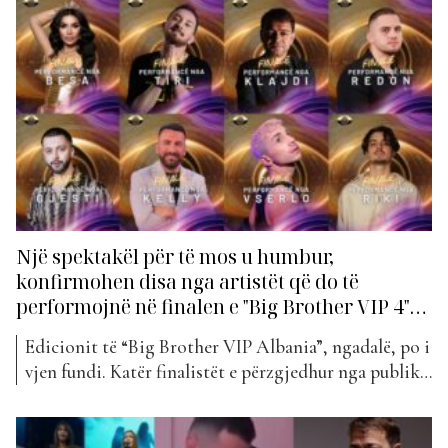
ekranet e të gjithë shqiptarëve. Finalja e “Big Brother
Vip” rezervon gjithmonë surpriza për banorët që
kanë mbërritur deri në fund të këtij rrugëtimi. Në...
Një spektakël për të mos u humbur,
konfirmohen disa nga artistët që do të
performojnë në finalen e "Big Brother VIP 4"…
Edicionit të “Big Brother VIP Albania”, ngadalë, po i
vjen fundi. Katër finalistët e përzgjedhur nga publiku
janë Rozana Radi, Laert Vasili, Gjesti dhe Egli Tako
të cilët po kalojnë së bashku ditët e fundit në
shtëpinë më të ndjekur në vend. Finalja e