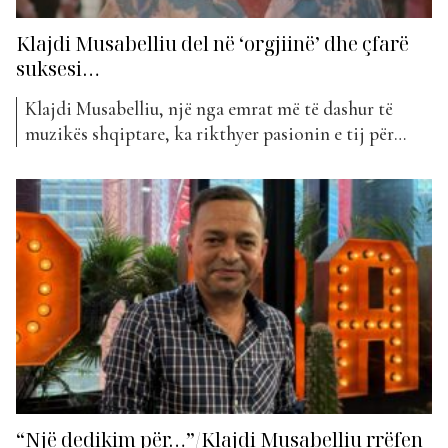
Klajdi Musabelliu del në ‘orgjiinë’ dhe çfarë
suksesi…
Klajdi Musabelliu, një nga emrat më të dashur të
muzikës shqiptare, ka rikthyer pasionin e tij për
muzikën me këngën e tij më të fundit, “Kryevepër”.
Ky projekt i ri vjen pas një periudhe të shkëputur nga
skena muzikore dhe pas pjesëmarrjes së tij në
edicionin e katërt të “Big Brother...
“Një dedikim për…”/Klajdi Musabelliu rrëfen