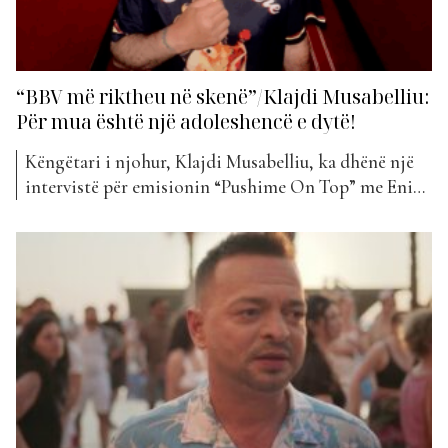
“BBV më riktheu në skenë”/Klajdi Musabelliu:
Për mua është një adoleshencë e dytë!
Këngëtari i njohur, Klajdi Musabelliu, ka dhënë një
intervistë për emisionin “Pushime On Top” me Eni
Shehun. Ai foli për periudhën pas daljes nga shtëpia
më e famshme në Shqipëri, “Big Brother VIP 4”. Ish-
banori u shpreh se u rikthye në ekran, në skenë dhe
në vëmendjen e publikut. Ai...