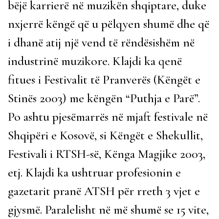
bëjë karrierë në muzikën shqiptare, duke
nxjerrë këngë që u pëlqyen shumë dhe që
i dhanë atij një vend të rëndësishëm në
industrinë muzikore. Klajdi ka qenë
fitues i Festivalit të Pranverës (Këngët e
Stinës 2003) me këngën “Puthja e Parë”.
Po ashtu pjesëmarrës në mjaft festivale në
Shqipëri e Kosovë, si Këngët e Shekullit,
Festivali i RTSH-së, Kënga Magjike 2003,
etj. Klajdi ka ushtruar profesionin e
gazetarit pranë ATSH për rreth 3 vjet e
gjysmë. Paralelisht në më shumë se 15 vite,