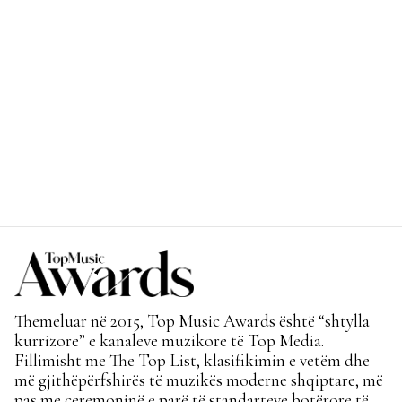
Themeluar në 2015, Top Music Awards është “shtylla
kurrizore” e kanaleve muzikore të Top Media.
Fillimisht me The Top List, klasifikimin e vetëm dhe
më gjithëpërfshirës të muzikës moderne shqiptare, më
pas me ceremoninë e parë të standarteve botërore të