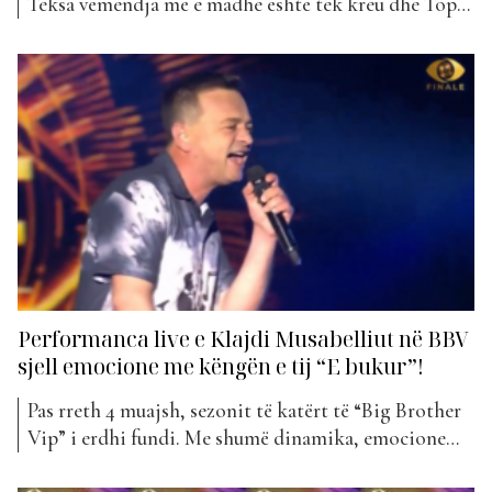
Teksa vëmendja më e madhe është tek kreu dhe Top
5, ja çfarë ndryshimesh kanë ndodhur këtë herë…
Kreu i javës shkon për Gjestin me “Princesh”. Kjo
këngë është prej 18 javësh pjesë e listës dhe këtë herë
është rritur...
Performanca live e Klajdi Musabelliut në BBV
sjell emocione me këngën e tij “E bukur”!
Pas rreth 4 muajsh, sezonit të katërt të “Big Brother
Vip” i erdhi fundi. Me shumë dinamika, emocione
dhe përballje të forta, ky edicion rrëmbeu zemrat dhe