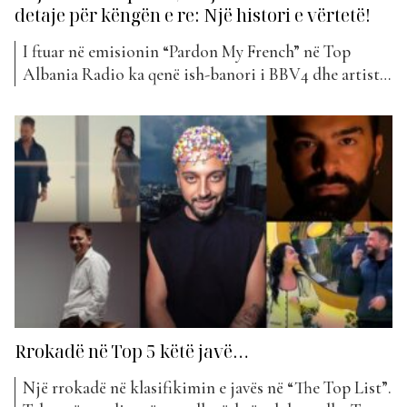
detaje për këngën e re: Një histori e vërtetë!
I ftuar në emisionin “Pardon My French” në Top
Albania Radio ka qenë ish-banori i BBV4 dhe artisti
i njohur, Klajdi Musabelliu. Në këtë intervistë ai ka
rrëfyer më shumë detaje në lidhje me projektin e tij
më të ri që është publikuar së fundmi dhe ka treguar
më shumë rreth krijimtarisë...
Rrokadë në Top 5 këtë javë…
Një rrokadë në klasifikimin e javës në “The Top List”.