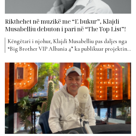
Rikthehet në muzikë me “E bukur”, Klajdi
Musabelliu debuton i pari në “The Top List”!
Këngëtari i njohur, Klajdi Musabelliu pas daljes nga
“Big Brother VIP Albania 4” ka publikuar projektin e
tij më të ri muzikor. “E bukur”, titullohet kënga që e
ka rikthyer atë sërish në muzikë. Teksti i kësaj kënge
është shkruar nga Irkenc Hyka, Anxhela Peristeri dhe
Petro Xhori. “E bukur”,...