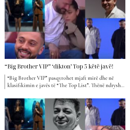
shumëpritur e “Big Brother VIP Albania...
“Big Brother VIP” ‘dikton’ Top 5 këtë javë!
“Big Brother VIP” pasqyrohet mjaft mirë dhe në
klasifikimin e javës të “The Top List”. Thënë ndryshe,
Top 5 mbizotërohet nga disa prej banorëve e
artistëve të BBV. Kreu mbahet sërish nga Rozana
Radi dhe Egli Tako me korin nga vajzat e shtëpisë së
“Big Brother VIP 4”. “Vajzat” është...