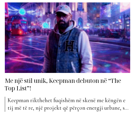
Me një stil unik, Keepman debuton në “The
Top List”!
Keepman rikthehet fuqishëm në skenë me këngën e
tij më të re, një projekt që përçon energji urbane, stil
dhe autenticitet. “Santea” mban titullin kënga e tij e
re që e sjell atë për herë të parë në “The Top List”.
“Santea” ka një beat të fortë dhe një atmosferë...