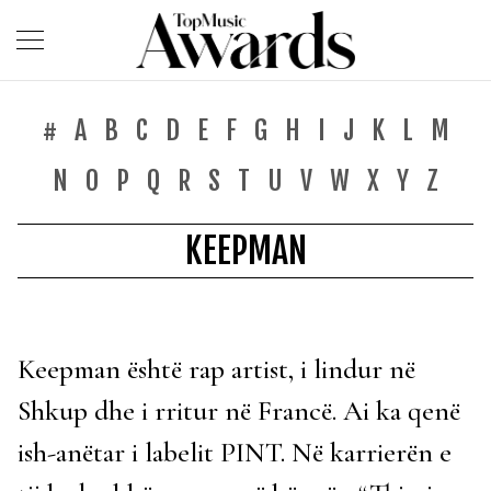
#
A
B
C
D
E
F
G
H
I
J
K
L
M
N
O
P
Q
R
S
T
U
V
W
X
Y
Z
KEEPMAN
Keepman është rap artist, i lindur në
Shkup dhe i rritur në Francë. Ai ka qenë
ish-anëtar i labelit PINT. Në karrierën e