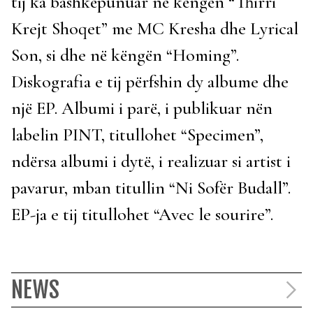
tij ka bashkëpunuar në këngën “Thirri
Krejt Shoqet” me MC Kresha dhe Lyrical
Son, si dhe në këngën “Homing”.
Diskografia e tij përfshin dy albume dhe
një EP. Albumi i parë, i publikuar nën
labelin PINT, titullohet “Specimen”,
ndërsa albumi i dytë, i realizuar si artist i
pavarur, mban titullin “Ni Sofër Budall”.
EP-ja e tij titullohet “Avec le sourire”.
NEWS