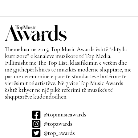
Themeluar në 2015, Top Music Awards është “shtylla
kurrizore” e kanaleve muzikore të Top Media.
Fillimisht me The Top List, klasifikimin e vetëm dhe
më gjithëpërfshirës të muzikës moderne shqiptare, më
pas me ceremoninë e parë të standarteve botërore të
vlerësimit të artistëve. Në 7 vite Top Music Awards
është kthyer në një pikë referimi të muzikës të
shqiptarëve kudondodhen.
@topmusicawards
@topawards
@top_awards