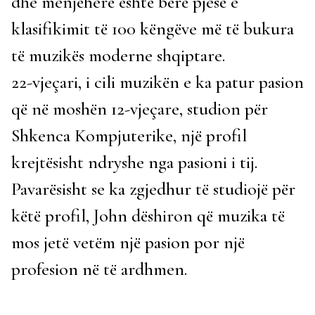
dhe menjëherë është bërë pjesë e
klasifikimit të 100 këngëve më të bukura
të muzikës moderne shqiptare.
22-vjeçari, i cili muzikën e ka patur pasion
që në moshën 12-vjeçare, studion për
Shkenca Kompjuterike, një profil
krejtësisht ndryshe nga pasioni i tij.
Pavarësisht se ka zgjedhur të studiojë për
këtë profil, John dëshiron që muzika të
mos jetë vetëm një pasion por një
profesion në të ardhmen.