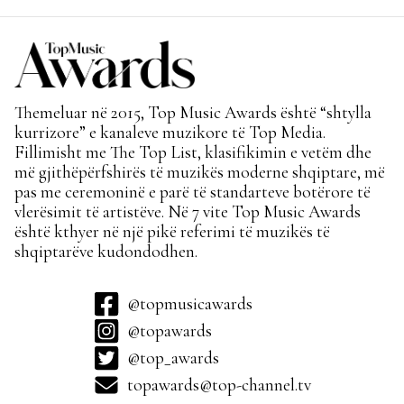
Themeluar në 2015, Top Music Awards është “shtylla
kurrizore” e kanaleve muzikore të Top Media.
Fillimisht me The Top List, klasifikimin e vetëm dhe
më gjithëpërfshirës të muzikës moderne shqiptare, më
pas me ceremoninë e parë të standarteve botërore të
vlerësimit të artistëve. Në 7 vite Top Music Awards
është kthyer në një pikë referimi të muzikës të
shqiptarëve kudondodhen.
@topmusicawards
@topawards
@top_awards
topawards@top-channel.tv