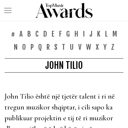
#
A
B
C
D
E
F
G
H
I
J
K
L
M
N
O
P
Q
R
S
T
U
V
W
X
Y
Z
JOHN TILIO
John Tilio është një tjetër talent i ri në
tregun muzikor shqiptar, i cili sapo ka
publikuar projektin e tij të ri muzikor