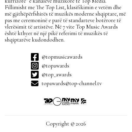
kurrizore” e kanaleve muzikore të Top Media.
Fillimisht me The Top List, klasifikimin e vetëm dhe
më gjithëpërfshirës të muzikës moderne shqiptare, më
pas me ceremoninë e parë të standarteve botërore të
vlerësimit të artistëve. Në 7 vite Top Music Awards
është kthyer në një pikë referimi të muzikës të
shqiptarëve kudondodhen.
@topmusicawards
@topawards
@top_awards
topawards@top-channel.tv
Copyright © 2026