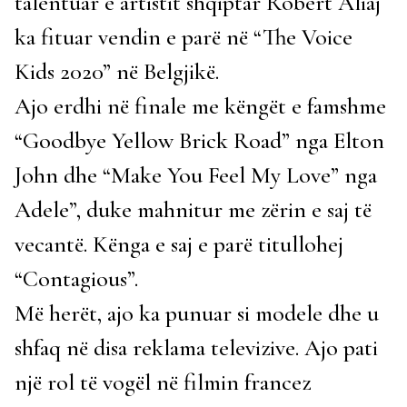
talentuar e artistit shqiptar Robert Aliaj
ka fituar vendin e parë në “The Voice
Kids 2020” në Belgjikë.
Ajo erdhi në finale me këngët e famshme
“Goodbye Yellow Brick Road” nga Elton
John dhe “Make You Feel My Love” nga
Adele”, duke mahnitur me zërin e saj të
vecantë. Kënga e saj e parë titullohej
“Contagious”.
Më herët, ajo ka punuar si modele dhe u
shfaq në disa reklama televizive. Ajo pati
një rol të vogël në filmin francez