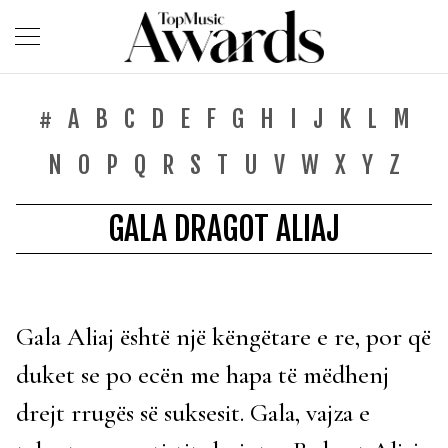
#
A
B
C
D
E
F
G
H
I
J
K
L
M
N
O
P
Q
R
S
T
U
V
W
X
Y
Z
GALA DRAGOT ALIAJ
Gala Aliaj është një këngëtare e re, por që
duket se po ecën me hapa të mëdhenj
drejt rrugës së suksesit. Gala, vajza e