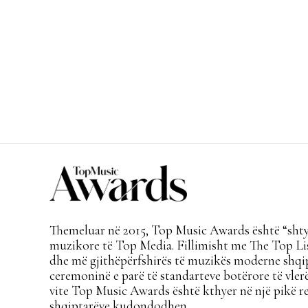
Themeluar në 2015, Top Music Awards është “shtyl
muzikore të Top Media. Fillimisht me The Top Lis
dhe më gjithëpërfshirës të muzikës moderne shqi
ceremoninë e parë të standarteve botërore të vlerë
vite Top Music Awards është kthyer në një pikë re
shqiptarëve kudondodhen.