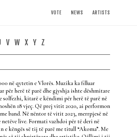
VOTE
NEWS
ARTISTS
U
V
W
X
Y
Z
000 në qytetin e Vlorës. Muzika ka filluar
ar për herë të parë dhe gjyshja ishte dëshmitare
e solfezhi, kitarë e këndimi për herë të parë në
oshën 18 vjeç. Që prej vitit 2020, ai performon
 me band. Në nëntor të vitit 2023, merrpjesë në
netëve live. Formati vazhdoi për të deri në
n e këngës së tij të parë me titull “Akoma”. Me
s së tij shpirtërore dhe artistike. Qëllimi i tij