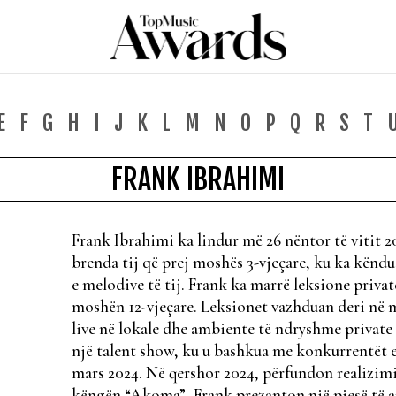
E
F
G
H
I
J
K
L
M
N
O
P
Q
R
S
T
FRANK IBRAHIMI
Frank Ibrahimi ka lindur më 26 nëntor të vitit 2
brenda tij që prej moshës 3-vjeçare, ku ka këndu
e melodive të tij. Frank ka marrë leksione privat
moshën 12-vjeçare. Leksionet vazhduan deri në m
live në lokale dhe ambiente të ndryshme private
një talent show, ku u bashkua me konkurrentët e 
mars 2024. Në qershor 2024, përfundon realizimi
këngën “Akoma”, Frank prezanton një pjesë të anë