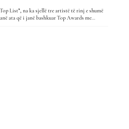
Top List”, na ka sjellë tre artistë të rinj e shumë
 janë ata që i janë bashkuar Top Awards me
undit… Deyzoh, lindur më 2.8.1999, është këngëtar,
ent dhe autori i shumë këngëve të këngëtarëve...