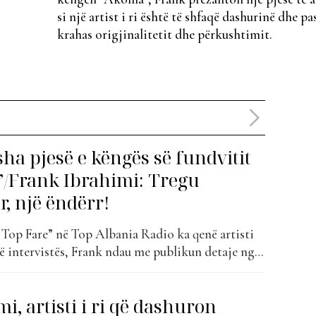
si një artist i ri është të shfaqë dashurinë dhe
krahas origjinalitetit dhe përkushtimit.
isha pjesë e këngës së fundvitit
”/Frank Ibrahimi: Tregu
, një ëndërr!
 “Top Fare” në Top Albania Radio ka qenë artisti
ë intervistës, Frank ndau me publikun detaje nga
zikë, duke folur për sfidat që ka hasur në fillimet
e për momentet që kanë shënuar kthesë në
i, artisti i ri që dashuron