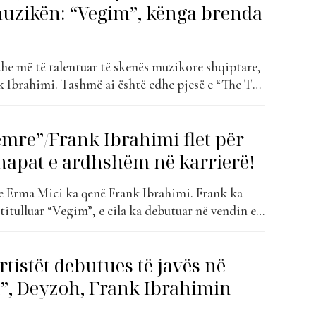
uzikën: “Vegim”, kënga brenda
dhe më të talentuar të skenës muzikore shqiptare,
 Ibrahimi. Tashmë ai është edhe pjesë e “The Top
 me këngën “Vegim”. Frank ka qenë mëngjesin e
ion e “Wake Up”, për të folur më shumë...
emre”/Frank Ibrahimi flet për
hapat e ardhshëm në karrierë!
me Erma Mici ka qenë Frank Ibrahimi. Frank ka
itulluar “Vegim”, e cila ka debutuar në vendin e
st” dhe momentalisht është në vendin e 81. Pas 8
 pati edhe kulminacionin e saj në vendin e 12-
tistët debutues të javës në
t”, Deyzoh, Frank Ibrahimin