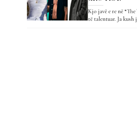
Kjo javë e re në “The 
të talentuar. Ja kush
projektet e tyre të f
tekstshkrues, produc