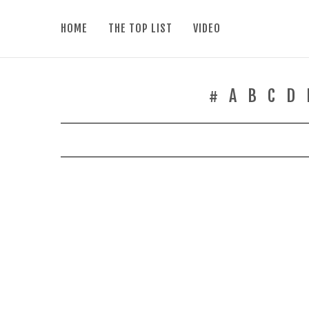
HOME
THE TOP LIST
VIDEO
#
A
B
C
D