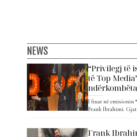
NEWS
“Privilegj të 
të Top Media
ndërkombëtar
I ftuar në emisionin
Frank Ibrahimi. Gjat
rrugëtimi i tij në mu
e karrierës, por edh
Frank Ibrahim
zhvillimin e...