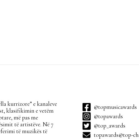
la kurrizore” e kanaleve
@topmusicawards
t, klasifikimin e vetëm
@topawards
ptare, më pas me
simit të artistëve. Në 7
@top_awards
ferimi të muzikës të
topawards@top-cha