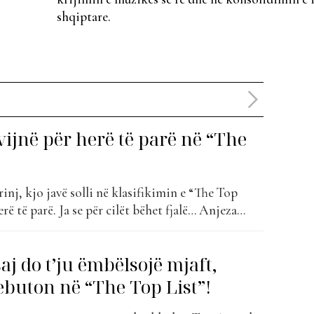
shqiptare.
 vijnë për herë të parë në “The
 rinj, kjo javë solli në klasifikimin e “The Top
rë të parë. Ja se për cilët bëhet fjalë… Anjeza
 4 maj 1987 në Tiranë. Në vitin 2003, në moshën
hini, fitoi edicionin e parë të...
saj do t’ju ëmbëlsojë mjaft,
ebuton në “The Top List”!