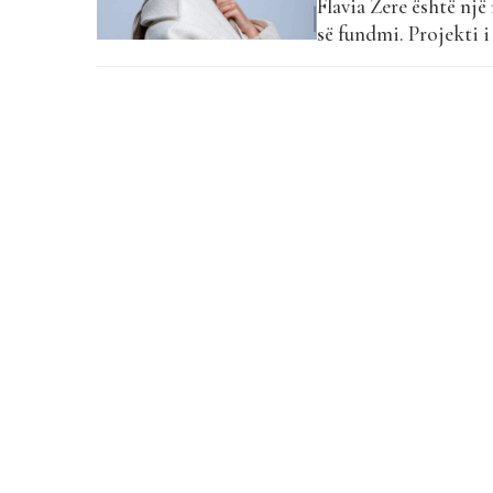
Flavia Zere është nj
së fundmi. Projekti i 
Top List”. “Se doja”
ndërthuren ndjenja të