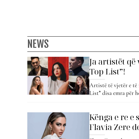
NEWS
Ja artistët që
Top List”!
Artistë të vjetër e të
List” disa emra për he
Shahini ka lindur më
16-vjeçare, Anjeza Sha
Kënga e re e 
Flavia Zere d