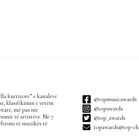
la kurrizore” e kanaleve
@topmusicawards
t, klasifikimin e vetëm
@topawards
ptare, më pas me
simit të artistëve. Në 7
@top_awards
ferimi të muzikës të
topawards@top-cha