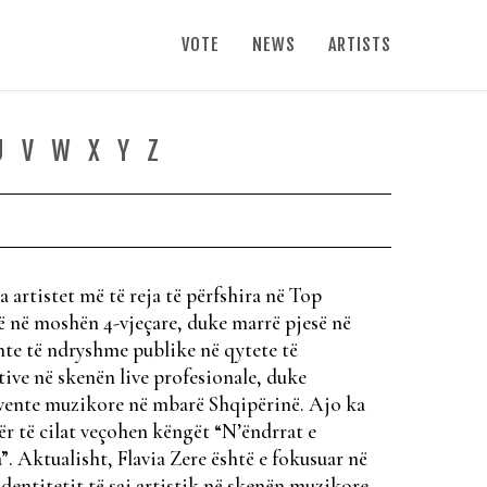
VOTE
NEWS
ARTISTS
U
V
W
X
Y
Z
 artistet më të reja të përfshira në Top
që në moshën 4-vjeçare, duke marrë pjesë në
nte të ndryshme publike në qytete të
ktive në skenën live profesionale, duke
evente muzikore në mbarë Shqipërinë. Ajo ka
ër të cilat veçohen këngët “N’ëndrrat e
. Aktualisht, Flavia Zere është e fokusuar në
dentitetit të saj artistik në skenën muzikore