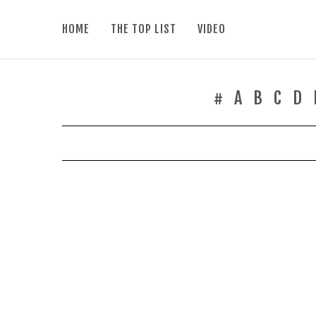
HOME
THE TOP LIST
VIDEO
#
A
B
C
D