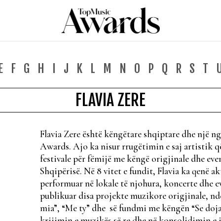
E
F
G
H
I
J
K
L
M
N
O
P
Q
R
S
T
FLAVIA ZERE
Flavia Zere është këngëtare shqiptare dhe një nga
Awards. Ajo ka nisur rrugëtimin e saj artistik 
festivale për fëmijë me këngë origjinale dhe eve
Shqipërisë. Në 8 vitet e fundit, Flavia ka qenë a
performuar në lokale të njohura, koncerte dhe 
publikuar disa projekte muzikore origjinale, nd
mia”, “Me ty” dhe së fundmi me këngën “Se doja”
krijimin e muzikës së re dhe në konsolidimin e i