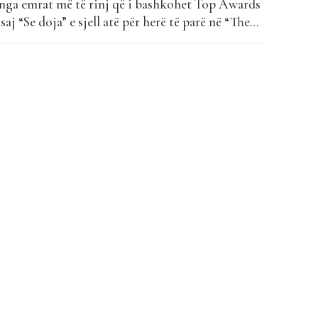
ë nga emrat më të rinj që i bashkohet Top Awards
saj “Se doja” e sjell atë për herë të parë në “The
 vjen si një baladë moderne me elemente pop, ku
 forta, reflektim dhe sinqeritet. Flavia...