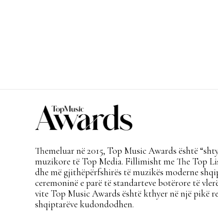
Themeluar në 2015, Top Music Awards është “shtyl
muzikore të Top Media. Fillimisht me The Top Lis
dhe më gjithëpërfshirës të muzikës moderne shqi
ceremoninë e parë të standarteve botërore të vlerë
vite Top Music Awards është kthyer në një pikë re
shqiptarëve kudondodhen.