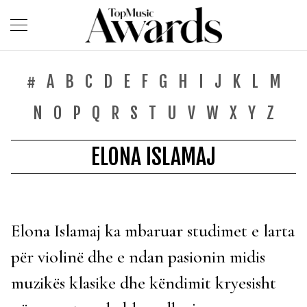
#
A
B
C
D
E
F
G
H
I
J
K
L
M
N
O
P
Q
R
S
T
U
V
W
X
Y
Z
ELONA ISLAMAJ
Elona Islamaj ka mbaruar studimet e larta
për violinë dhe e ndan pasionin midis
muzikës klasike dhe këndimit kryesisht