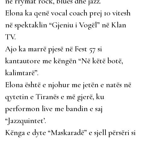
në rrymat rock, blues dhe jazz.
Elona ka qenë vocal coach prej 10 vitesh
në spektaklin “Gjeniu i Vogël” në Klan
TV.
Ajo ka marrë pjesë në Fest 57 si
kantautore me këngën “Në këtë botë,
kalimtarë”.
Elona është e njohur me jetën e natës në
qytetin e Tiranës e më gjerë, ku
performon live me bandin e saj
“Jazzquintet’.
Kënga e dyte “Maskaradë” e sjell përsëri si