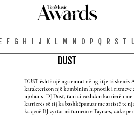
E
F
G
H
I
J
K
L
M
N
O
P
Q
R
S
T
DUST
DUST është një nga emrat në ngjitje të skenës 
karakterizon një kombinim hipnotik i ritmeve a
njohur si DJ Dust, tani ai vazhdon karrierën me 
karrierës së tij ka bashkëpunuar me artistë të n
ka qenë DJ zyrtar në turneun e Tayna-s, duke pe