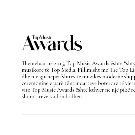
Themeluar në 2015, Top Music Awards është “shtyl
muzikore të Top Media. Fillimisht me The Top Lis
dhe më gjithëpërfshirës të muzikës moderne shqi
ceremoninë e parë të standarteve botërore të vlerë
vite Top Music Awards është kthyer në një pikë re
shqiptarëve kudondodhen.