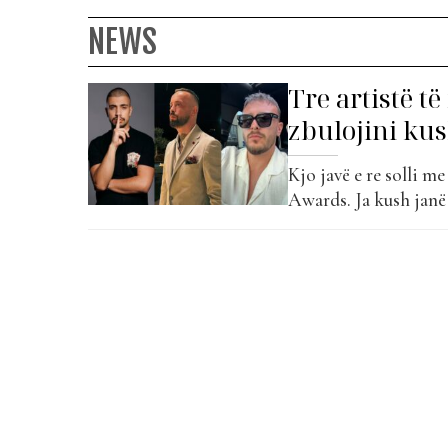
NEWS
Tre artistë të
zbulojini kus
Kjo javë e re solli me
Awards. Ja kush janë 
dhe ka lindur në 7 ma
moshën 17-vjeçare, ku 