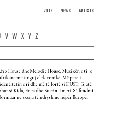
VOTE
NEWS
ARTISTS
U
V
W
X
Y
Z
Afro House dhe Melodic House. Muzikën e tij e
frikane me tinguj elektronikë. Më parë i
identitetin e ri dhe më të fortë si DUST. Gjatë
johur si Kida, Enca dhe Butrint Imeri. Së fundmi
rformuar në skena të ndryshme nëpër Europë.