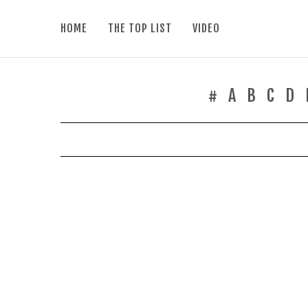
HOME
THE TOP LIST
VIDEO
#
A
B
C
D