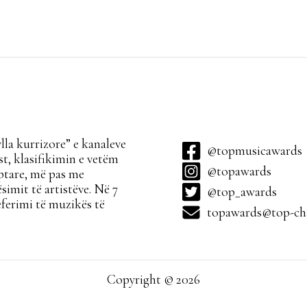
la kurrizore” e kanaleve
@topmusicawards
t, klasifikimin e vetëm
@topawards
ptare, më pas me
simit të artistëve. Në 7
@top_awards
ferimi të muzikës të
topawards@top-cha
Copyright © 2026