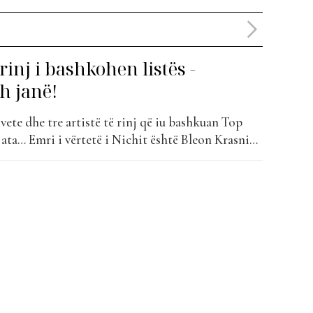
 rinj i bashkohen listës -
h janë!
 vete dhe tre artistë të rinj që iu bashkuan Top
ata… Emri i vërtetë i Nichit është Bleon Krasniqi
j 2003. Pasioni i tij pë muzikën nisi që në
filloi të shkruante...