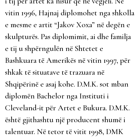
i tij për artet ka nisur që në vegjëli. Në
vitin 1996, Hajnaj diplomohet nga shkolla
e mesme e artit “Jakov Xoxa” në degën e
skulpturës. Pas diplomimit, ai dhe familja
e tij u shpërngulën në Shtetet e
Bashkuara të Amerikës në vitin 1997, për
shkak të situatave të trazuara në
Shqipërinë e asaj kohe. D.M.K. sot mban
diplomën Bachelor nga Instituti i
Cleveland-it për Artet e Bukura. D.M.K.
është gjithashtu një producent shumë i
talentuar. Në tetor të vitit 1998, DMK