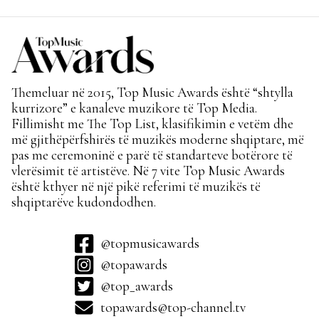
Themeluar në 2015, Top Music Awards është “shtylla
kurrizore” e kanaleve muzikore të Top Media.
Fillimisht me The Top List, klasifikimin e vetëm dhe
më gjithëpërfshirës të muzikës moderne shqiptare, më
pas me ceremoninë e parë të standarteve botërore të
vlerësimit të artistëve. Në 7 vite Top Music Awards
është kthyer në një pikë referimi të muzikës të
shqiptarëve kudondodhen.
@topmusicawards
@topawards
@top_awards
topawards@top-channel.tv