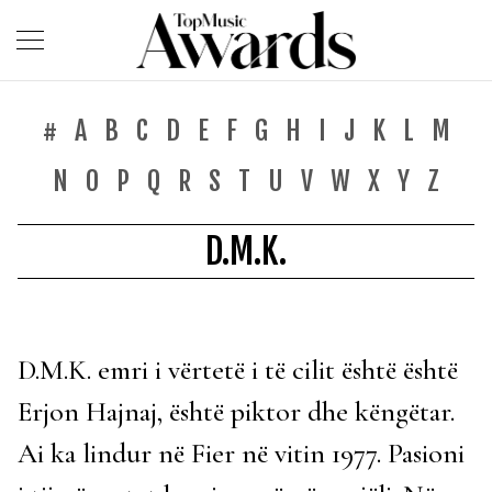
#
A
B
C
D
E
F
G
H
I
J
K
L
M
N
O
P
Q
R
S
T
U
V
W
X
Y
Z
D.M.K.
D.M.K. emri i vërtetë i të cilit është është
Erjon Hajnaj, është piktor dhe këngëtar.
Ai ka lindur në Fier në vitin 1977. Pasioni