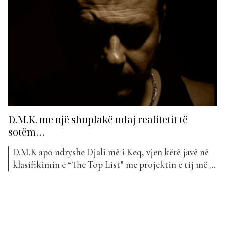
D.M.K. me një shuplakë ndaj realitetit të
sotëm…
D.M.K apo ndryshe Djali më i Keq, vjen këtë javë në
klasifikimin e “The Top List” me projektin e tij më të
ri. “Deklarata Japim” bëhet kënga e tij debutuese në
Top Awards. “Deklarata Japim” nga D.M.K. vjen si një
goditje e drejtpërdrejtë dhe pa filtra në skenën hip-
hopit. Që...