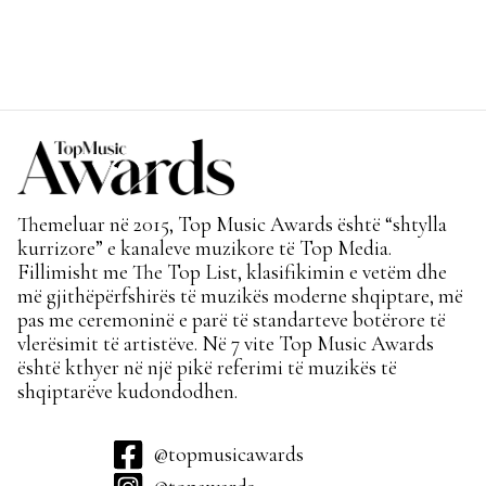
Themeluar në 2015, Top Music Awards është “shtylla
kurrizore” e kanaleve muzikore të Top Media.
Fillimisht me The Top List, klasifikimin e vetëm dhe
më gjithëpërfshirës të muzikës moderne shqiptare, më
pas me ceremoninë e parë të standarteve botërore të
vlerësimit të artistëve. Në 7 vite Top Music Awards
është kthyer në një pikë referimi të muzikës të
shqiptarëve kudondodhen.
@topmusicawards