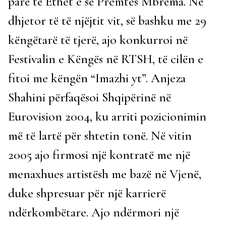
parë të Ethet e së Premtes Mbrëma. Në
dhjetor të të njëjtit vit, së bashku me 29
këngëtarë të tjerë, ajo konkurroi në
Festivalin e Këngës në RTSH, të cilën e
fitoi me këngën “Imazhi yt”. Anjeza
Shahini përfaqësoi Shqipërinë në
Eurovision 2004, ku arriti pozicionimin
më të lartë për shtetin tonë. Në vitin
2005 ajo firmosi një kontratë me një
menaxhues artistësh me bazë në Vjenë,
duke shpresuar për një karrierë
ndërkombëtare. Ajo ndërmori një