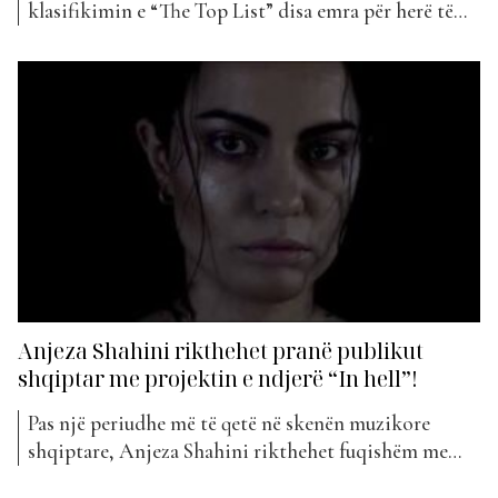
klasifikimin e “The Top List” disa emra për herë të
parë. Ja se për cilët bëhet fjalë… Anjeza Shahini ka
lindur më 4 maj 1987 në Tiranë. Në vitin 2003, në
moshën 16-vjeçare, Anjeza Shahini, fitoi edicionin e
parë të...
Anjeza Shahini rikthehet pranë publikut
shqiptar me projektin e ndjerë “In hell”!
Pas një periudhe më të qetë në skenën muzikore
shqiptare, Anjeza Shahini rikthehet fuqishëm me
projektin e saj më të ri, “In Hell”. Artistja që prej