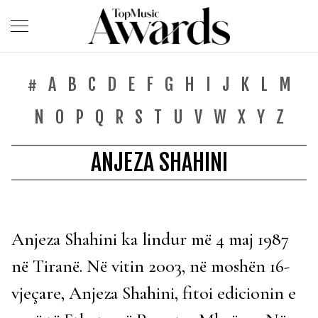
#
A
B
C
D
E
F
G
H
I
J
K
L
M
N
O
P
Q
R
S
T
U
V
W
X
Y
Z
ANJEZA SHAHINI
Anjeza Shahini ka lindur më 4 maj 1987
në Tiranë. Në vitin 2003, në moshën 16-
vjeçare, Anjeza Shahini, fitoi edicionin e