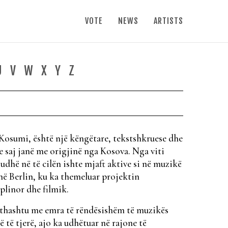
VOTE
NEWS
ARTISTS
U
V
W
X
Y
Z
Kosumi, është një këngëtare, tekstshkruese dhe
e saj janë me origjinë nga Kosova. Nga viti
udhë në të cilën ishte mjaft aktive si në muzikë
në Berlin, ku ka themeluar projektin
linor dhe filmik.
ithashtu me emra të rëndësishëm të muzikës
 të tjerë, ajo ka udhëtuar në rajone të