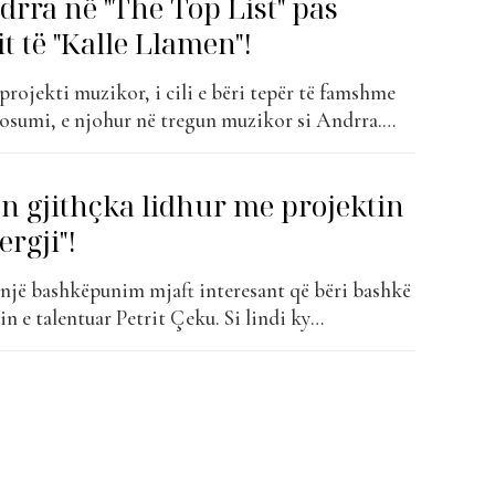
drra në "The Top List" pas
t të "Kalle Llamen"!
projekti muzikor, i cili e bëri tepër të famshme
osumi, e njohur në tregun muzikor si Andrra.
në nga Kosova, por e lindur dhe rritur në
jë stil ndryshe sa i përket muzikës së momentit.
n gjithçka lidhur me projektin
ergji"!
 një bashkëpunim mjaft interesant që bëri bashkë
n e talentuar Petrit Çeku. Si lindi ky
 dhe cili ka qenë kuptimi i kësaj kënge, Andrra
 From Tirana”. Si ka ecur kënga për ty? Të them të