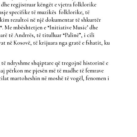
dhe regjistruar këngët e vjetra folklorike
asje specifike të muzikës folklorike, të
ërkim rezultoi në një dokumentar të shkurtër
 Me mbështetjen e “Initiative Music’ dhe
ë të Andrrës, të titulluar “Palinë”, i cili
t në Kosovë, të krijuara nga gratë e fshatit, ku
të ndryshme shqiptare që tregojnë historinë e
 e saj përkon me pjesën më të madhe të femrave
 cilat martoheshin në moshë të vogël, fenomen i