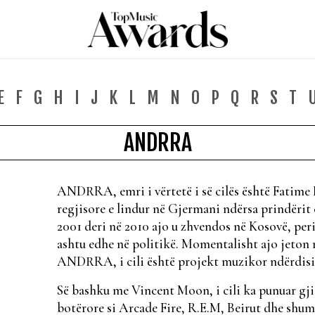
E
F
G
H
I
J
K
L
M
N
O
P
Q
R
S
T
ANDRRA
ANDRRA, emri i vërtetë i së cilës është Fatime 
regjisore e lindur në Gjermani ndërsa prindërit 
2001 deri në 2010 ajo u zhvendos në Kosovë, peri
ashtu edhe në politikë. Momentalisht ajo jeton 
ANDRRA, i cili është projekt muzikor ndërdisip
Së bashku me Vincent Moon, i cili ka punuar gj
botërore si Arcade Fire, R.E.M, Beirut dhe shumë