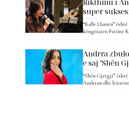
Rikthimi i An
super suksesi
“Kalle Llamën” është 
këngëtaren Fatime K
Këngëtarja me origji
Gjermani, ka sjellë n
Andrra zbulo
Projekti i saj më i...
e saj "Shën Gj
“Shën Gjergji” është
Andrran dhe kitaristi
bashkëpunim mes tyre
na e tregon për “Live
drejtën, versionet...