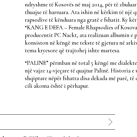
ndryshme të Kosovës në maj 2014, për të zbuluar 
thuajse të harruara. Ata ishin në kërkim të një q
rapsodive të kënduara nga gratë e fshatit. Ky k
“KANG E DEFA – Female Rhapsodies of Kosova“.
producentit PC Nackt, ata realizuan albumin e par
konsiston në këngë me tekste të gjetura në arkiva
tema kryesore që trajtohej ishte martesa.
“PALINE” përmban në total 5 këngë me dialekte 
një vajze 14-vjeçare të quajtur Palinë. Historia
shqiptare nëpër fshatra disa dekada më parë, të
cili akoma është i përhapur.