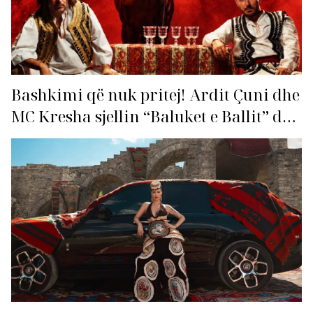
Bashkimi që nuk pritej! Ardit Çuni dhe
MC Kresha sjellin “Baluket e Ballit” dhe
ndezin rrjetin!