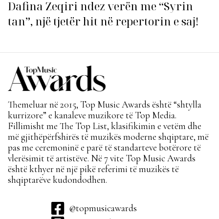
Dafina Zeqiri ndez verën me “Syrin
tan”, një tjetër hit në repertorin e saj!
Themeluar në 2015, Top Music Awards është “shtylla
kurrizore” e kanaleve muzikore të Top Media.
Fillimisht me The Top List, klasifikimin e vetëm dhe
më gjithëpërfshirës të muzikës moderne shqiptare, më
pas me ceremoninë e parë të standarteve botërore të
vlerësimit të artistëve. Në 7 vite Top Music Awards
është kthyer në një pikë referimi të muzikës të
shqiptarëve kudondodhen.
@topmusicawards