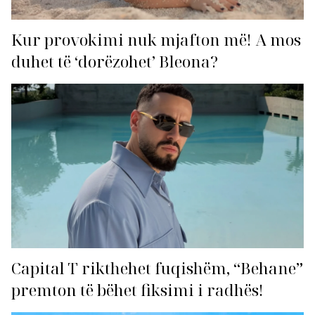
Kur provokimi nuk mjafton më! A mos
duhet të ‘dorëzohet’ Bleona?
Capital T rikthehet fuqishëm, “Behane”
premton të bëhet fiksimi i radhës!