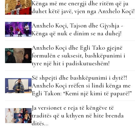
Kënga më me energji dhe ritëm që ju
duhet këtë javë, vjen nga Anxhelo Koçi!
Anxhelo Koçi, Tajson dhe Gjyshja -
Kënga që nuk e dinim se na duhej!
Anxhelo Koçi dhe Egli Tako gjejnë
formulën e suksesit, bashkëpunimi i
tyre një hit i padiskutueshëm!
Së shpejti dhe bashkëpunimi i dytë?!
Anxhelo Koçi rrëfen si lindi kënga me
Egli Takon: “Kemi një kimi të paparë!”
Ja versionet e reja të këngëve të
traditës që u kthyen në hite brenda
ditës...