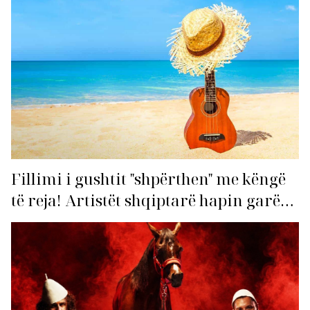
Fillimi i gushtit "shpërthen" me këngë
të reja! Artistët shqiptarë hapin garën
për hitin e verës!