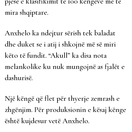
pjesë e klasifikimit të 100 këngëve më të
mira shqiptare.
Anxhelo ka ndejtur sërish tek baladat
dhe duket se i atij i shkojnë më së miri
këto të fundit. “Akull” ka disa nota
melankolike ku nuk mungojnë as fjalët e
dashurisë.
Një këngë që flet për thyerje zemrash e
zhgënjim. Për produksionin e kësaj kënge
është kujdesur vetë Anxhelo.