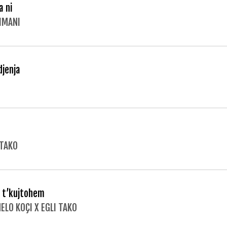
a ni
LIMANI
djenja
 TAKO
 t’kujtohem
ELO KOÇI X EGLI TAKO