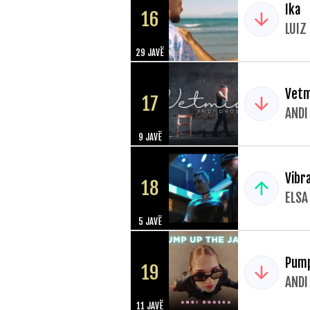
Ika
16
LUIZ 
29 JAVË
Vetm
17
ANDI
9 JAVË
Vibr
18
ELSA
5 JAVË
Pump
19
ANDI
11 JAVË