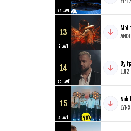
FIFI 
34 JAVË
Mbi 
13
ANDI
2 JAVË
Dy fj
14
LUIZ 
43 JAVË
Nuk 
15
LYNX
4 JAVË