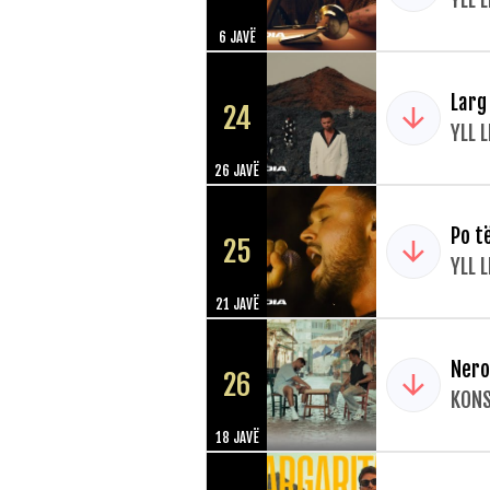
YLL 
6 JAVË
Larg
24
YLL 
26 JAVË
Po t
25
YLL 
21 JAVË
Nero
26
KONS
18 JAVË