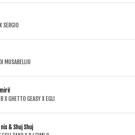
 X SERGIO
DI MUSABELLIU
 mirë
 B X GHETTO GEASY X EGLI
 nis & Shuj Shuj