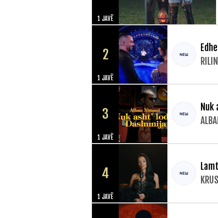
1 JAVË
Edhe
2
RILI
1 JAVË
Nuk 
3
ALBA
1 JAVË
Lamt
4
KRUS
1 JAVË