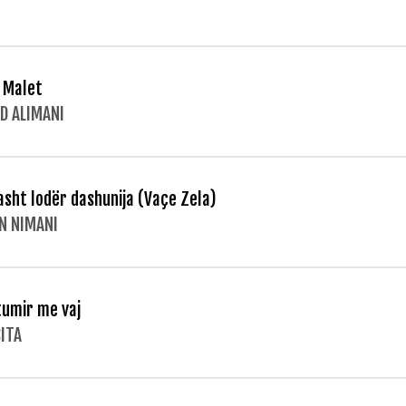
 Malet
ND ALIMANI
asht lodër dashunija (Vaçe Zela)
N NIMANI
umir me vaj
ITA