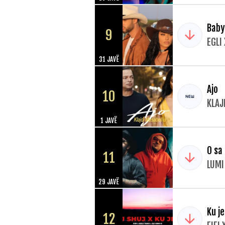
Baby
9
EGLI
31 JAVË
Ajo
10
KLAJ
1 JAVË
O sa
11
LUMI
29 JAVË
Ku je
12