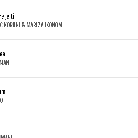
e je ti
C KORUNI & MARIZA IKONOMI
ea
PMAN
am
KO