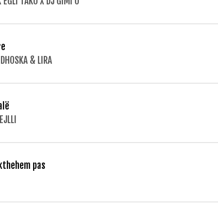
X EGLI TAKO X DJ GIMI O
re
 DHOSKA & LIRA
alë
EJLLI
kthehem pas