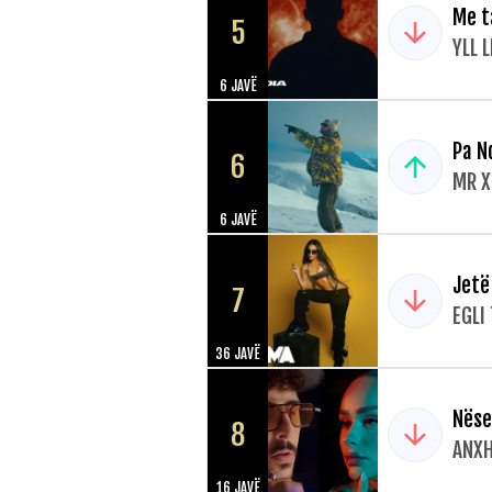
Me t
5
YLL 
6 JAVË
Pa N
6
MR X
6 JAVË
Jetë
7
EGLI
36 JAVË
Nëse
8
ANXH
16 JAVË