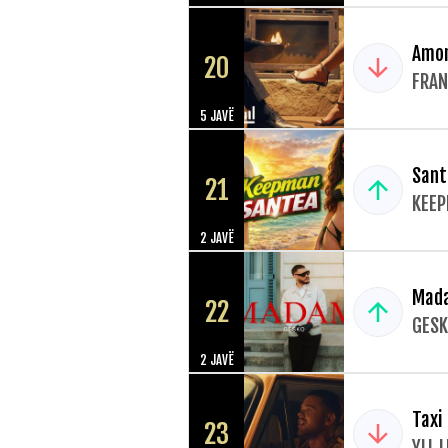
Amor
20
FRAN
5 JAVË
Sant
21
KEE
2 JAVË
Mad
22
GES
2 JAVË
Taxi
23