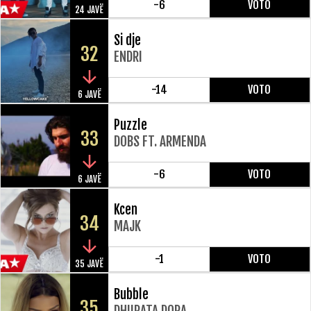
-6
VOTO
24 JAVË
Si dje
32
ENDRI
-14
VOTO
6 JAVË
Puzzle
33
DOBS FT. ARMENDA
-6
VOTO
6 JAVË
Kcen
34
MAJK
-1
VOTO
35 JAVË
Bubble
35
DHURATA DORA