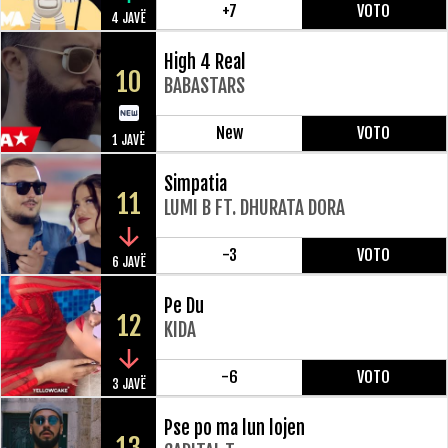
+7
VOTO
4 JAVË
High 4 Real
10
BABASTARS
New
VOTO
1 JAVË
Simpatia
11
LUMI B FT. DHURATA DORA
-3
VOTO
6 JAVË
Pe Du
12
KIDA
-6
VOTO
3 JAVË
Pse po ma lun lojen