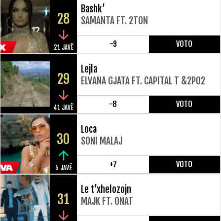
Bashk’
28
SAMANTA FT. 2TON
-9
VOTO
21 JAVË
Lejla
29
ELVANA GJATA FT. CAPITAL T &2PO2
-8
VOTO
41 JAVË
Loca
30
SONI MALAJ
+7
VOTO
5 JAVË
Le t’xhelozojn
31
MAJK FT. ONAT