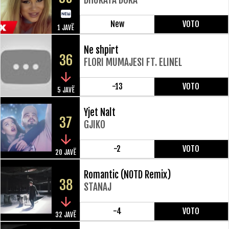
New
VOTO
1 JAVË
Ne shpirt
36
FLORI MUMAJESI FT. ELINEL
-13
VOTO
5 JAVË
Yjet Nalt
37
GJIKO
-2
VOTO
20 JAVË
Romantic (NOTD Remix)
38
STANAJ
-4
VOTO
32 JAVË