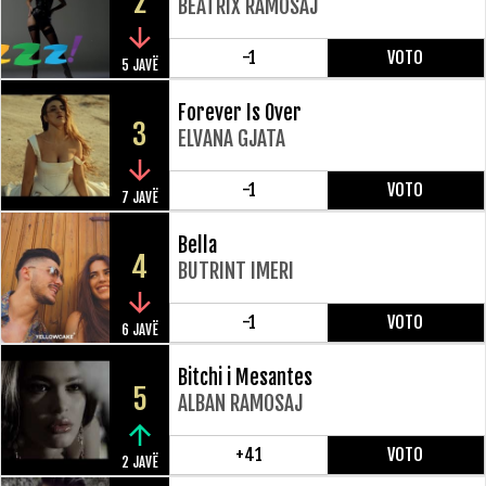
2
BEATRIX RAMOSAJ
-1
VOTO
5 JAVË
Forever Is Over
3
ELVANA GJATA
-1
VOTO
7 JAVË
Bella
4
BUTRINT IMERI
-1
VOTO
6 JAVË
Bitchi i Mesantes
5
ALBAN RAMOSAJ
+41
VOTO
2 JAVË