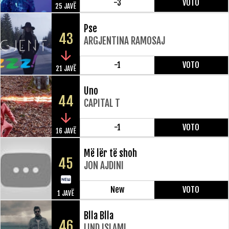
-3
VOTO
25 JAVË
Pse
43
ARGJENTINA RAMOSAJ
-1
VOTO
21 JAVË
Uno
44
CAPITAL T
-1
VOTO
16 JAVË
Më lër të shoh
45
JON AJDINI
New
VOTO
1 JAVË
Blla Blla
46
LIND ISLAMI