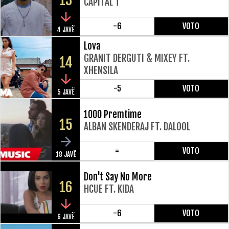
13
CAPITAL T
-6
VOTO
4 JAVË
Lova
GRANIT DERGUTI & MIXEY FT.
14
XHENSILA
-5
VOTO
5 JAVË
1000 Premtime
15
ALBAN SKENDERAJ FT. DALOOL
=
VOTO
18 JAVË
Don't Say No More
16
HCUE FT. KIDA
-6
VOTO
6 JAVË