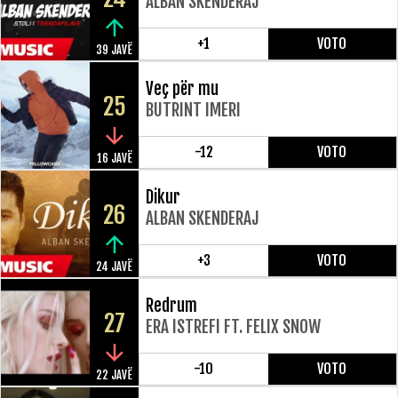
ALBAN SKENDERAJ
+1
VOTO
39 JAVË
Veç për mu
25
BUTRINT IMERI
-12
VOTO
16 JAVË
Dikur
26
ALBAN SKENDERAJ
+3
VOTO
24 JAVË
Redrum
27
ERA ISTREFI FT. FELIX SNOW
-10
VOTO
22 JAVË