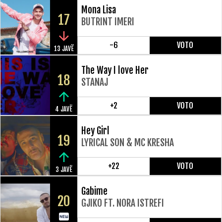
Mona Lisa
17
BUTRINT IMERI
-6
VOTO
13 JAVË
The Way I love Her
18
STANAJ
+2
VOTO
4 JAVË
Hey Girl
19
LYRICAL SON & MC KRESHA
+22
VOTO
3 JAVË
Gabime
20
GJIKO FT. NORA ISTREFI