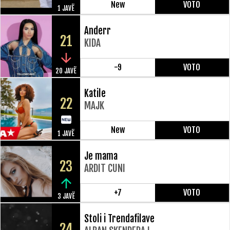
New
VOTO
1 JAVË
Anderr
21
KIDA
-9
VOTO
20 JAVË
Katile
22
MAJK
New
VOTO
1 JAVË
Je mama
23
ARDIT CUNI
+7
VOTO
3 JAVË
Stoli i Trendafilave
24