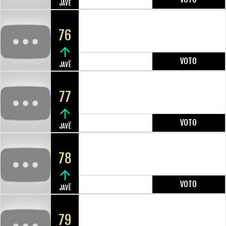
JAVË
76
VOTO
JAVË
77
VOTO
JAVË
78
VOTO
JAVË
79