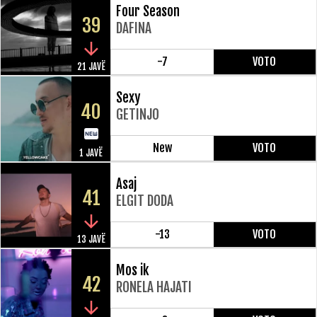
Four Season
39
DAFINA
-7
VOTO
21 JAVË
Sexy
40
GETINJO
New
VOTO
1 JAVË
Asaj
41
ELGIT DODA
-13
VOTO
13 JAVË
Mos ik
42
RONELA HAJATI