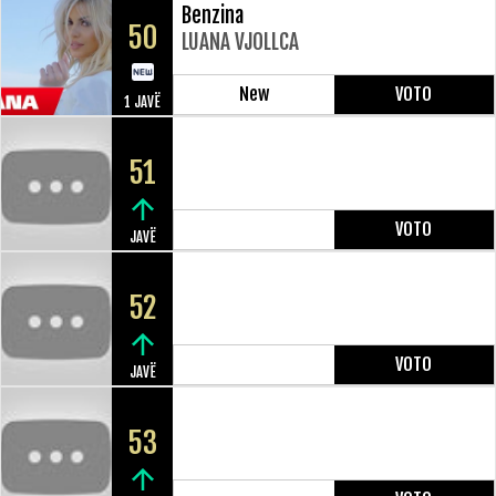
Benzina
50
LUANA VJOLLCA
New
VOTO
1 JAVË
51
VOTO
JAVË
52
VOTO
JAVË
53