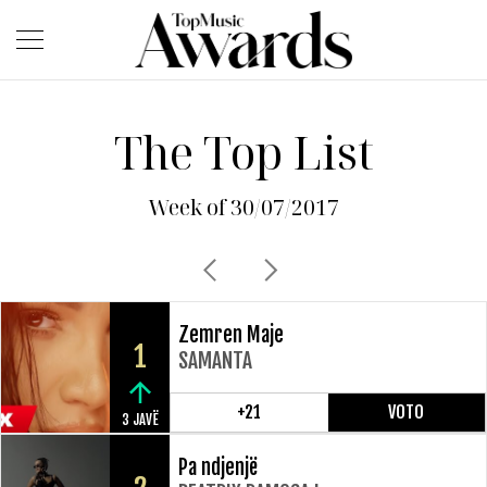
The Top List
Week of 30/07/2017
Zemren Maje
1
SAMANTA
+21
VOTO
3 JAVË
Pa ndjenjë