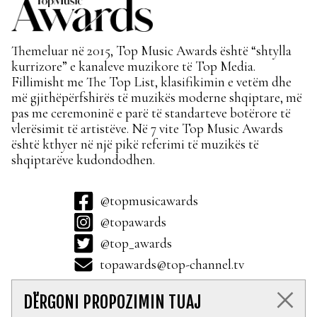
Themeluar në 2015, Top Music Awards është “shtylla
kurrizore” e kanaleve muzikore të Top Media.
Fillimisht me The Top List, klasifikimin e vetëm dhe
më gjithëpërfshirës të muzikës moderne shqiptare, më
pas me ceremoninë e parë të standarteve botërore të
vlerësimit të artistëve. Në 7 vite Top Music Awards
është kthyer në një pikë referimi të muzikës të
shqiptarëve kudondodhen.
@topmusicawards
@topawards
@top_awards
topawards@top-channel.tv
DËRGONI PROPOZIMIN TUAJ