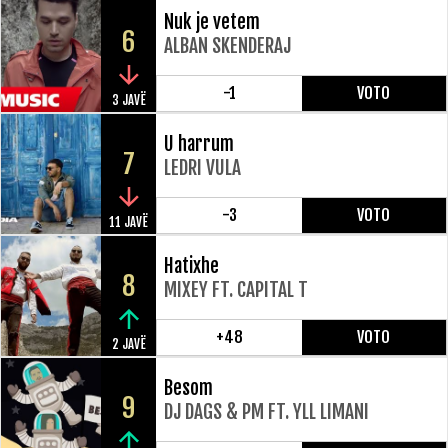
Nuk je vetem
6
ALBAN SKENDERAJ
-1
VOTO
3 JAVË
U harrum
7
LEDRI VULA
-3
VOTO
11 JAVË
Hatixhe
8
MIXEY FT. CAPITAL T
+48
VOTO
2 JAVË
Besom
9
DJ DAGS & PM FT. YLL LIMANI