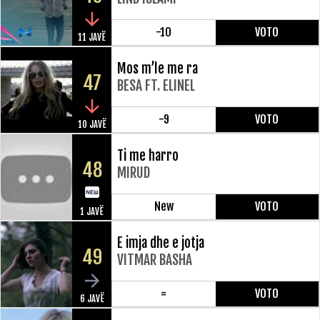
-10
VOTO
11 JAVË
Mos m’le me ra
47
BESA FT. ELINEL
-9
VOTO
10 JAVË
Ti me harro
48
MIRUD
New
VOTO
1 JAVË
E imja dhe e jotja
49
VITMAR BASHA
=
VOTO
6 JAVË