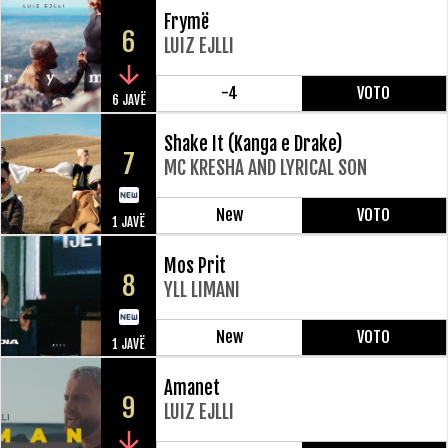
Frymë
6
LUIZ EJLLI
-4
VOTO
6 JAVË
Shake It (Kanga e Drake)
7
MC KRESHA AND LYRICAL SON
New
VOTO
1 JAVË
Mos Prit
8
YLL LIMANI
New
VOTO
1 JAVË
Amanet
9
LUIZ EJLLI