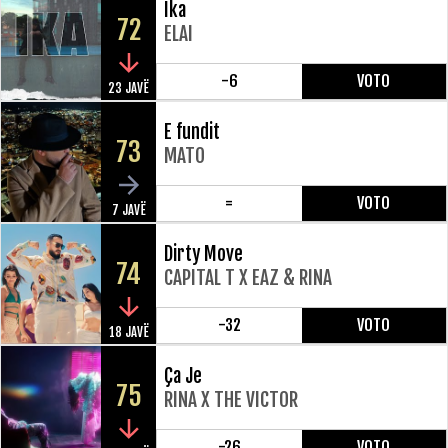
Ika
72
ELAI
-6
VOTO
23 JAVË
E fundit
73
MATO
=
VOTO
7 JAVË
Dirty Move
74
CAPITAL T X EAZ & RINA
-32
VOTO
18 JAVË
Ça Je
75
RINA X THE VICTOR
-26
VOTO