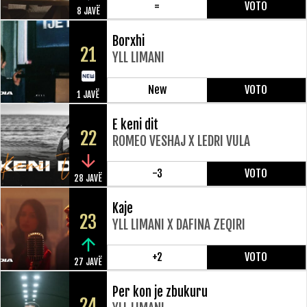
=
VOTO
8 JAVË
Borxhi
21
YLL LIMANI
New
VOTO
1 JAVË
E keni dit
22
ROMEO VESHAJ X LEDRI VULA
-3
VOTO
28 JAVË
Kaje
23
YLL LIMANI X DAFINA ZEQIRI
+2
VOTO
27 JAVË
Per kon je zbukuru
24