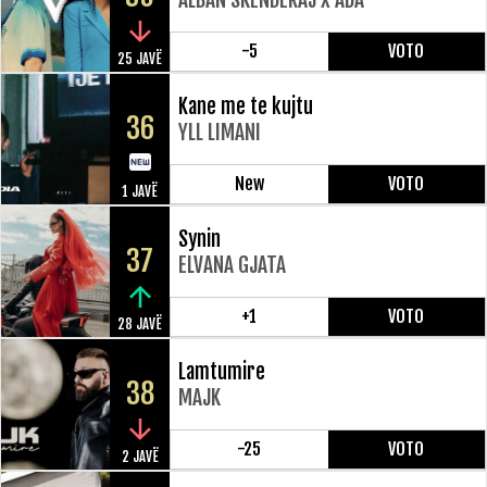
-5
VOTO
25 JAVË
Kane me te kujtu
36
YLL LIMANI
New
VOTO
1 JAVË
Synin
37
ELVANA GJATA
+1
VOTO
28 JAVË
Lamtumire
38
MAJK
-25
VOTO
2 JAVË