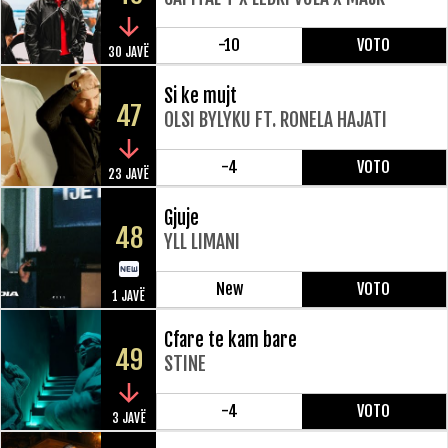
-10
VOTO
30 JAVË
Si ke mujt
47
OLSI BYLYKU FT. RONELA HAJATI
-4
VOTO
23 JAVË
Gjuje
48
YLL LIMANI
New
VOTO
1 JAVË
Cfare te kam bare
49
STINE
-4
VOTO
3 JAVË