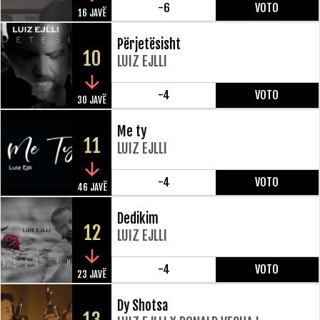
-6
VOTO
16 JAVË
Përjetësisht
10
LUIZ EJLLI
-4
VOTO
30 JAVË
Me ty
11
LUIZ EJLLI
-4
VOTO
46 JAVË
Dedikim
12
LUIZ EJLLI
-4
VOTO
23 JAVË
Dy Shotsa