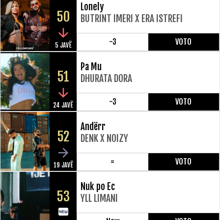
Lonely
50
BUTRINT IMERI X ERA ISTREFI
-3
VOTO
5 JAVË
Pa Mu
51
DHURATA DORA
-3
VOTO
24 JAVË
Andërr
52
DENK X NOIZY
=
VOTO
19 JAVË
Nuk po Ec
53
YLL LIMANI