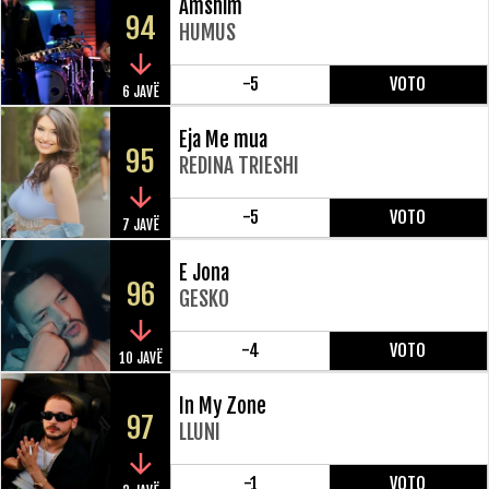
Amshim
94
HUMUS
-5
VOTO
6 JAVË
Eja Me mua
95
REDINA TRIESHI
-5
VOTO
7 JAVË
E Jona
96
GESKO
-4
VOTO
10 JAVË
In My Zone
97
LLUNI
-1
VOTO