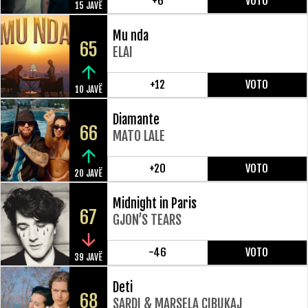
+6
VOTO
15 JAVË
Mu nda
65
ELAI
+12
VOTO
10 JAVË
Diamante
66
MATO LALE
+20
VOTO
20 JAVË
Midnight in Paris
67
GJON’S TEARS
-46
VOTO
39 JAVË
Deti
68
SARDI & MARSELA CIBUKAJ