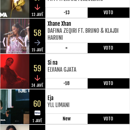
-13
VOTO
13 JAVË
Xhane Xhan
DAFINA ZEQIRI FT. BRUNO & KLAJDI
58
HARUNI
=
VOTO
15 JAVË
Si na
59
ELVANA GJATA
-18
VOTO
24 JAVË
Eja
60
YLL LIMANI
New
VOTO
1 JAVË