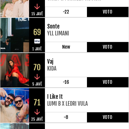
-22
VOTO
15 JAVË
Sonte
69
YLL LIMANI
New
VOTO
1 JAVË
Vaj
70
KIDA
-16
VOTO
5 JAVË
I Like It
71
LUMI B X LEDRI VULA
-8
VOTO
25 JAVË