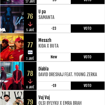
17 JAVË
U pa
76
SAMANTA
-23
VOTO
5 JAVË
Mesazh
77
KIDA X BUTA
New
VOTO
1 JAVË
Diabla
78
DAVID DRESHAJ FEAT. YOUNG ZERKA
-19
VOTO
6 JAVË
Vuj Vuj
79
OLSI BYLYKU X EMRA BRAH