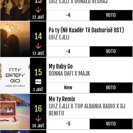
13
LUIZ EJLLI X DONALD VESHAJ
-4
VOTO
33 JAVË
Pa ty (Në Kuadër Të Dashurisë OST)
14
LUIZ EJLLI
-4
VOTO
13 JAVË
My Baby Go
15
DONNA DAFI X MAJK
New
VOTO
1 JAVË
Me ty Remix
LUIZ EJLLI X TOP ALBANIA RADIO X DJ
16
BENITO
-5
VOTO
36 JAVË