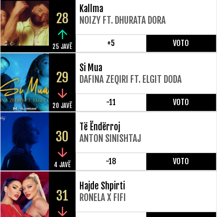
Kallma
28
NOIZY FT. DHURATA DORA
+5
VOTO
25 JAVË
Si Mua
29
DAFINA ZEQIRI FT. ELGIT DODA
-11
VOTO
20 JAVË
Të Ëndërroj
30
ANTON SINISHTAJ
-18
VOTO
4 JAVË
Hajde Shpirti
31
RONELA X FIFI