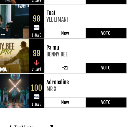
3 JAVË
Tuat
98
YLL LIMANI
New
VOTO
1 JAVË
Pa mu
99
BENNY BEE
-21
VOTO
7 JAVË
Adrenaline
100
MR X
New
VOTO
1 JAVË