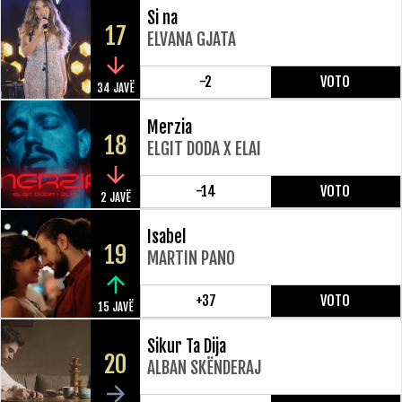
Si na
17
ELVANA GJATA
-2
VOTO
34 JAVË
Merzia
18
ELGIT DODA X ELAI
-14
VOTO
2 JAVË
Isabel
19
MARTIN PANO
+37
VOTO
15 JAVË
Sikur Ta Dija
20
ALBAN SKËNDERAJ