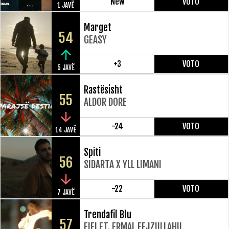
New
VOTO
1 JAVË
Marget
54
GEASY
+3
VOTO
5 JAVË
Rastësisht
55
ALDOR DORE
-24
VOTO
14 JAVË
Spiti
56
SIDARTA X YLL LIMANI
-22
VOTO
7 JAVË
Trendafil Blu
57
FIFI FT. ERMAL FEJZULLAHU