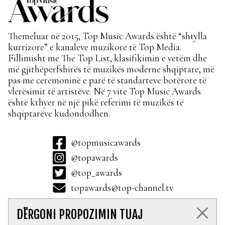
Themeluar në 2015, Top Music Awards është “shtylla
kurrizore” e kanaleve muzikore të Top Media.
Fillimisht me The Top List, klasifikimin e vetëm dhe
më gjithëpërfshirës të muzikës moderne shqiptare, më
pas me ceremoninë e parë të standarteve botërore të
vlerësimit të artistëve. Në 7 vite Top Music Awards
është kthyer në një pikë referimi të muzikës të
shqiptarëve kudondodhen.
@topmusicawards
@topawards
@top_awards
topawards@top-channel.tv
DËRGONI PROPOZIMIN TUAJ