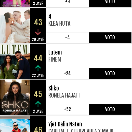
+9
VOTO
3 JAVË
4
43
KLEA HUTA
-4
VOTO
29 JAVË
Lutem
44
FINEM
+24
VOTO
22 JAVË
Shko
45
RONELA HAJATI
+52
VOTO
2 JAVË
Yjet Dalin Naten
46
CAPITAL T X LEDRI VULA X MAJK