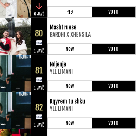
-19
VOTO
6 JAVË
Mashtruese
80
BARDHI X XHENSILA
New
VOTO
1 JAVË
Ndjenje
81
YLL LIMANI
New
VOTO
1 JAVË
Kqyrem tu shku
82
YLL LIMANI
New
VOTO
1 JAVË