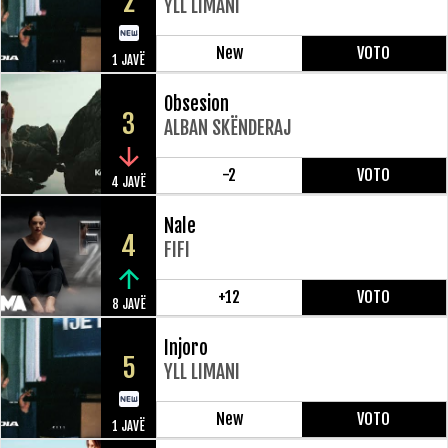
2
YLL LIMANI
New
VOTO
1 JAVË
Obsesion
3
ALBAN SKËNDERAJ
-2
VOTO
4 JAVË
Nale
4
FIFI
+12
VOTO
8 JAVË
Injoro
5
YLL LIMANI
New
VOTO
1 JAVË