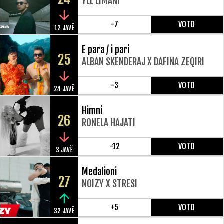
YLL LIMANI
-7
VOTO
12 JAVË
E para / i pari
25
ALBAN SKENDERAJ X DAFINA ZEQIRI
-3
VOTO
24 JAVË
Himni
26
RONELA HAJATI
-12
VOTO
3 JAVË
Medalioni
27
NOIZY X STRESI
+5
VOTO
32 JAVË