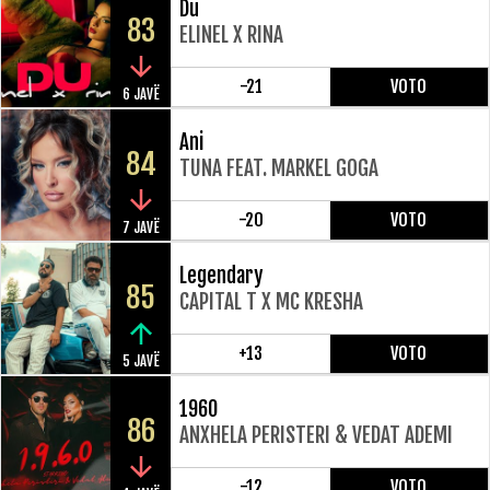
Du
83
ELINEL X RINA
-21
VOTO
6 JAVË
Ani
84
TUNA FEAT. MARKEL GOGA
-20
VOTO
7 JAVË
Legendary
85
CAPITAL T X MC KRESHA
+13
VOTO
5 JAVË
1960
86
ANXHELA PERISTERI & VEDAT ADEMI
-12
VOTO