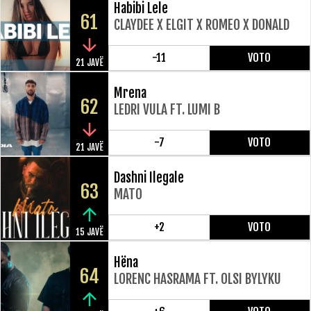
Habibi Lele
61
CLAYDEE X ELGIT X ROMEO X DONALD
-11
VOTO
21 JAVË
Mrena
62
LEDRI VULA FT. LUMI B
-7
VOTO
21 JAVË
Dashni Ilegale
63
MATO
+2
VOTO
15 JAVË
Hëna
64
LORENC HASRAMA FT. OLSI BYLYKU