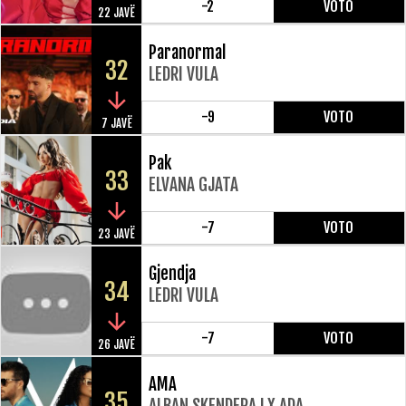
-2
VOTO
22 JAVË
Paranormal
32
LEDRI VULA
-9
VOTO
7 JAVË
Pak
33
ELVANA GJATA
-7
VOTO
23 JAVË
Gjendja
34
LEDRI VULA
-7
VOTO
26 JAVË
AMA
35
ALBAN SKENDERAJ X ADA