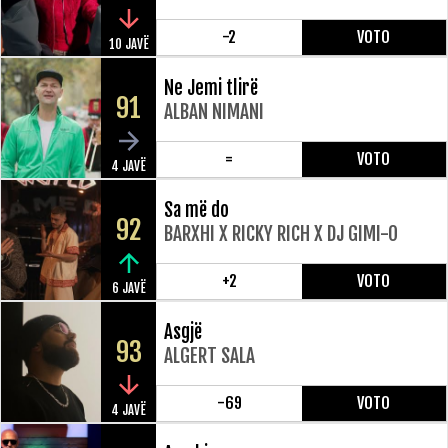
-2
VOTO
10 JAVË
Ne Jemi tlirë
91
ALBAN NIMANI
=
VOTO
4 JAVË
Sa më do
92
BARXHI X RICKY RICH X DJ GIMI-O
+2
VOTO
6 JAVË
Asgjë
93
ALGERT SALA
-69
VOTO
4 JAVË