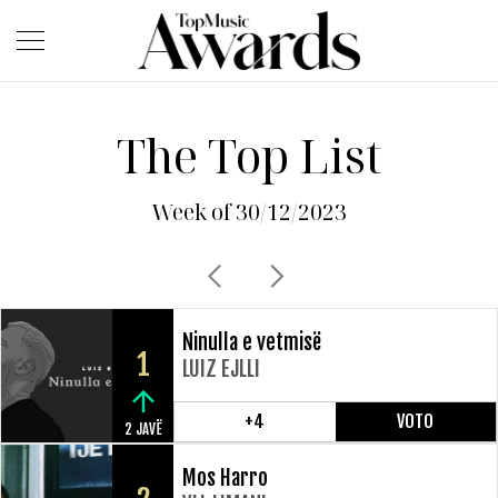
The Top List
Week of 30/12/2023
Ninulla e vetmisë
1
LUIZ EJLLI
+4
VOTO
2 JAVË
Mos Harro