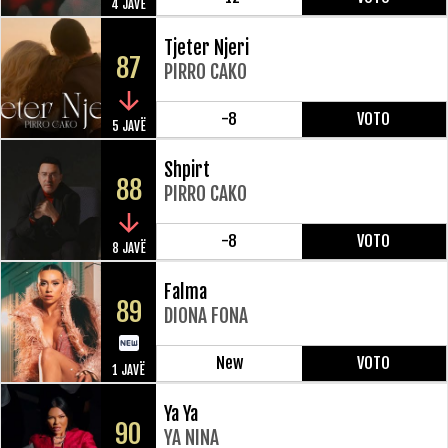
4 JAVË
Tjeter Njeri
87
PIRRO CAKO
-8
VOTO
5 JAVË
Shpirt
88
PIRRO CAKO
-8
VOTO
8 JAVË
Falma
89
DIONA FONA
New
VOTO
1 JAVË
Ya Ya
90
YA NINA