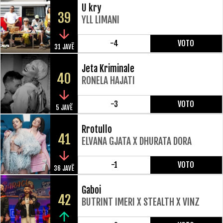
U kry
39
YLL LIMANI
-4
VOTO
31 JAVË
Jeta Kriminale
40
RONELA HAJATI
-3
VOTO
5 JAVË
Rrotullo
41
ELVANA GJATA X DHURATA DORA
-1
VOTO
36 JAVË
Gaboi
42
BUTRINT IMERI X STEALTH X VINZ