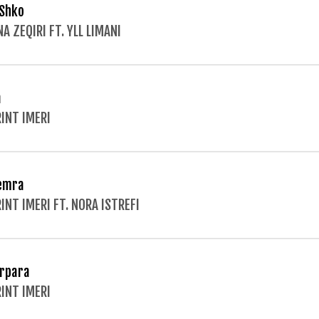
Shko
NA ZEQIRI FT. YLL LIMANI
a
INT IMERI
emra
INT IMERI FT. NORA ISTREFI
ërpara
INT IMERI