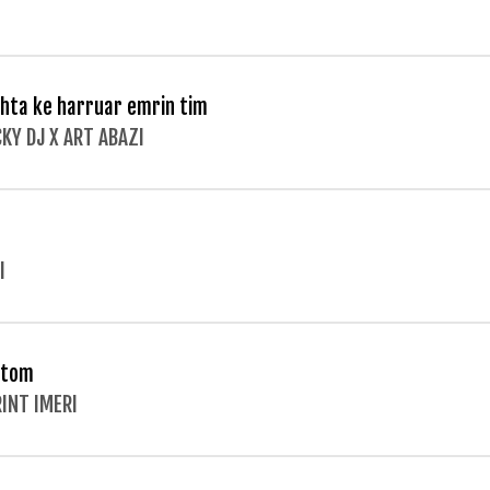
hta ke harruar emrin tim
KY DJ X ART ABAZI
I
ntom
INT IMERI