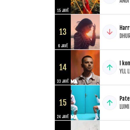
ANDI
15 JAVË
Har
13
DHUR
6 JAVË
I ko
14
YLL 
33 JAVË
Pate
15
LUMI
24 JAVË