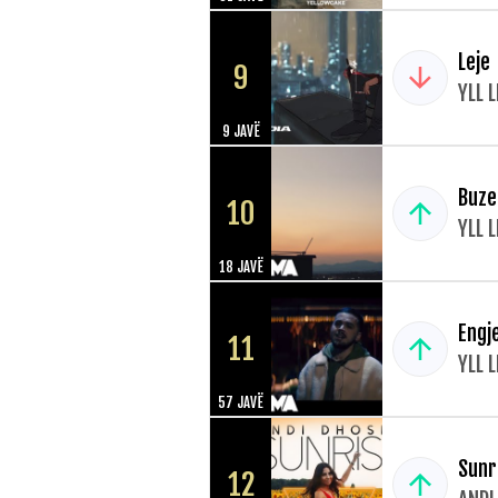
Leje
9
YLL 
9 JAVË
Buze
10
YLL 
18 JAVË
Engje
11
YLL 
57 JAVË
Sunr
12