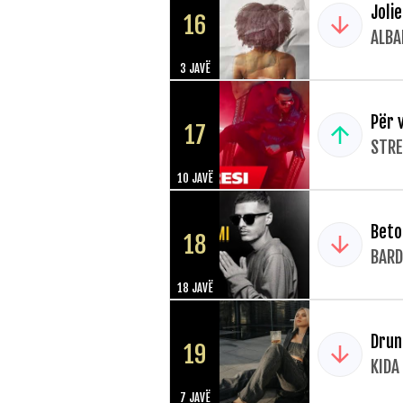
Jolie
16
ALBA
3 JAVË
Për 
17
STRE
10 JAVË
Beto
18
BARD
18 JAVË
Drun
19
KIDA
7 JAVË