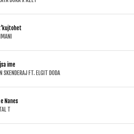
ATA DORA X AZET
t’kujtohet
LIMANI
jsa ime
N SKENDERAJ FT. ELGIT DODA
t e Nanes
TAL T