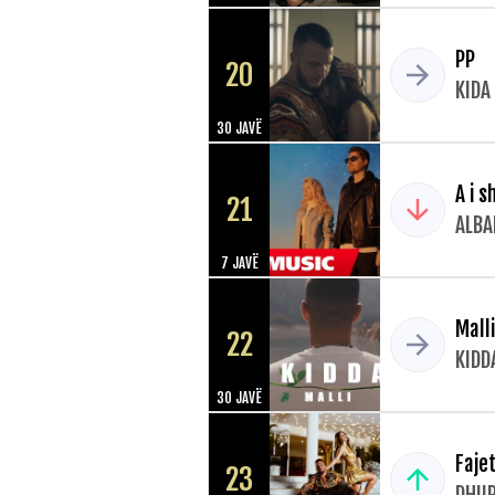
PP
20
KIDA
30 JAVË
A i s
21
ALBA
7 JAVË
Malli
22
KIDD
30 JAVË
Faje
23