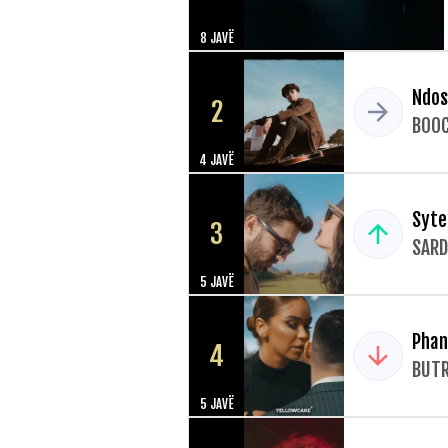
8 JAVË
Ndos
2
BOOC
4 JAVË
Syte
3
SARD
5 JAVË
Pha
4
BUTR
5 JAVË