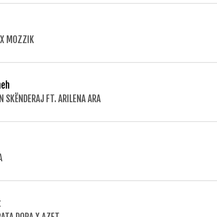
 X MOZZIK
heh
N SKËNDERAJ FT. ARILENA ARA
A
t