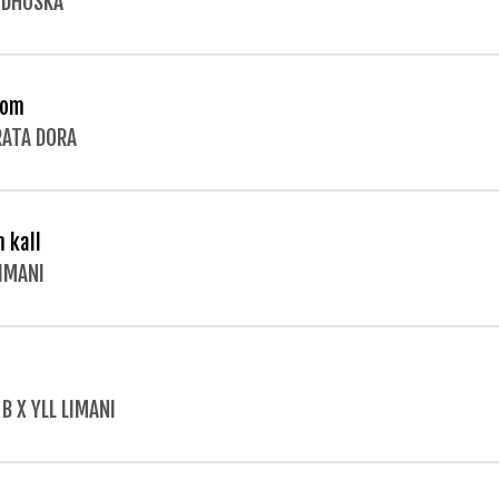
 DHOSKA
rom
ATA DORA
m kall
LIMANI
 B X YLL LIMANI