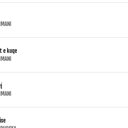
LIMANI
t e kuqe
LIMANI
j
LIMANI
ise