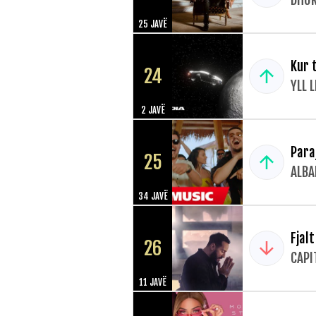
DHUR
25 JAVË
Kur 
24
YLL 
2 JAVË
Para
25
ALBA
34 JAVË
Fjal
26
CAPI
11 JAVË