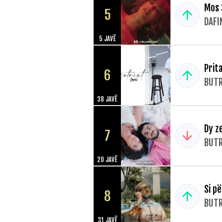
Mos 
5
DAFI
5 JAVË
Prit
6
BUTR
38 JAVË
Dy z
7
BUTR
20 JAVË
Si p
8
BUTR
31 JAVË