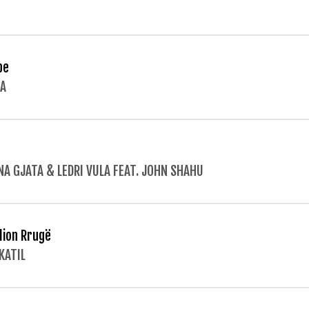
pe
A
NA GJATA & LEDRI VULA FEAT. JOHN SHAHU
ilion Rrugë
KATIL