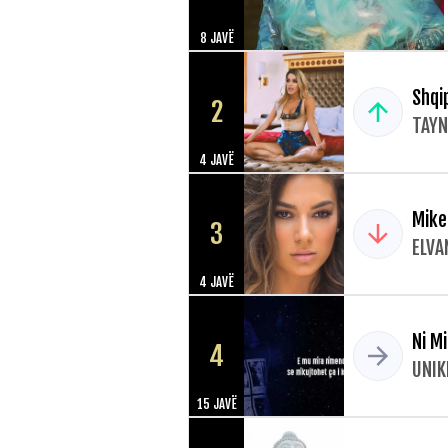
8 JAVË
Shqi
2
TAYN
4 JAVË
Mike
3
ELVA
4 JAVË
Ni M
4
UNIK
15 JAVË