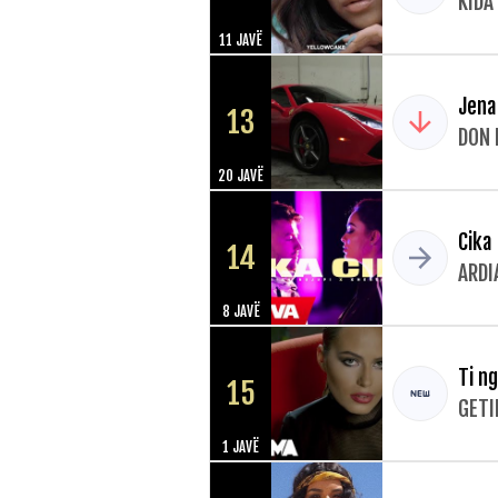
KIDA
11 JAVË
Jena
13
DON
20 JAVË
Cika
14
ARDI
8 JAVË
Ti n
15
GETI
1 JAVË