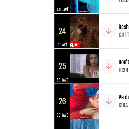
FERO
40 JAVË
Dash
24
GHET
9 JAVË
Don'
25
HCUE
58 JAVË
Pe d
26
KIDA
50 JAVË