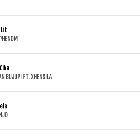
 Lit
 PHENOM
 Cika
AN BUJUPI FT. XHENSILA
gele
NJO