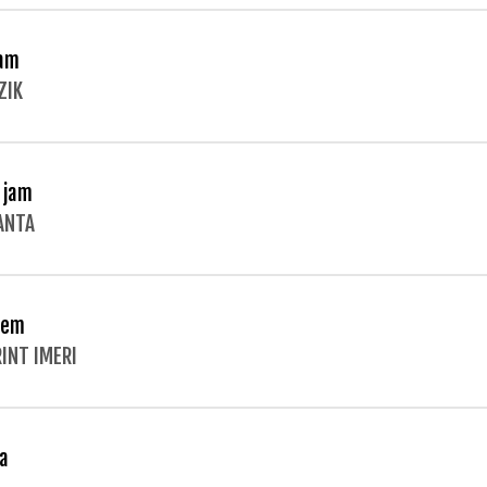
am
ZIK
 jam
ANTA
nem
INT IMERI
ta