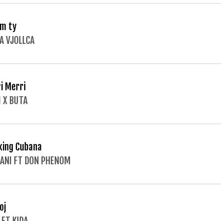
m ty
A VJOLLCA
i Merri
I X BUTA
ing Cubana
ANI FT DON PHENOM
oj