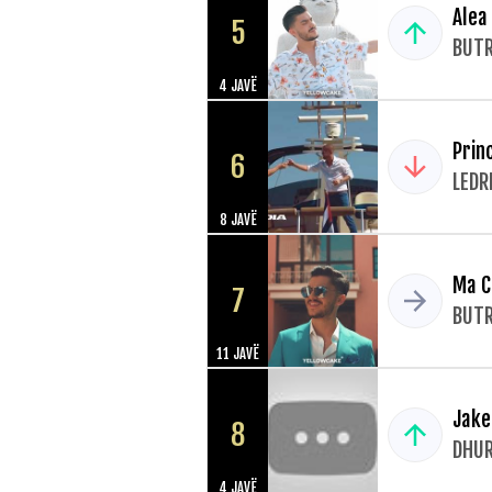
Alea
5
BUTR
4 JAVË
Prin
6
LEDR
8 JAVË
Ma C
7
BUTR
11 JAVË
Jake
8
DHUR
4 JAVË