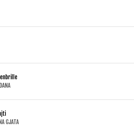
enbrille
DANA
jti
NA GJATA