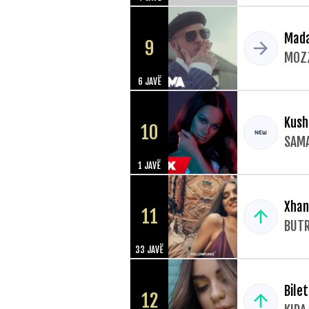
Mad
9
MOZ
6 JAVË
Kush
10
SAM
1 JAVË
Xha
11
BUTR
33 JAVË
Bile
12