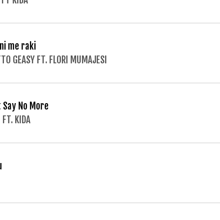
 FT KIDA
ni me raki
TO GEASY FT. FLORI MUMAJESI
t Say No More
 FT. KIDA
u