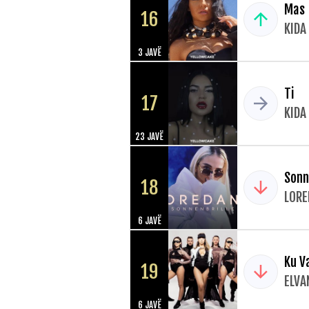
Mas
16
KIDA
3 JAVË
Ti
17
KIDA
23 JAVË
Sonn
18
LORE
6 JAVË
Ku Va
19
ELVA
6 JAVË