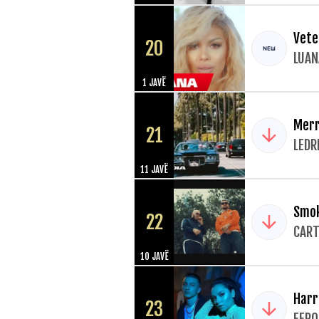
Vete
20
LUAN
1 JAVË
Merr
21
LEDR
11 JAVË
Smok
22
CART
10 JAVË
Harr
23