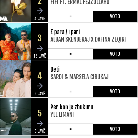
2
FIFI FT. ERMAL FEJZULLAHU
=
VOTO
4 JAVË
E para / i pari
3
ALBAN SKENDERAJ X DAFINA ZEQIRI
=
VOTO
15 JAVË
Deti
4
SARDI & MARSELA CIBUKAJ
=
VOTO
6 JAVË
Per kon je zbukuru
5
YLL LIMANI
=
VOTO
3 JAVË