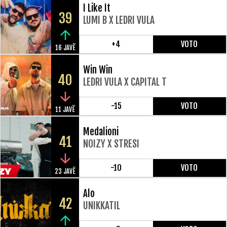
I Like It
39
LUMI B X LEDRI VULA
+4
VOTO
16 JAVË
Win Win
40
LEDRI VULA X CAPITAL T
-15
VOTO
11 JAVË
Medalioni
41
NOIZY X STRESI
-10
VOTO
23 JAVË
Alo
42
UNIKKATIL