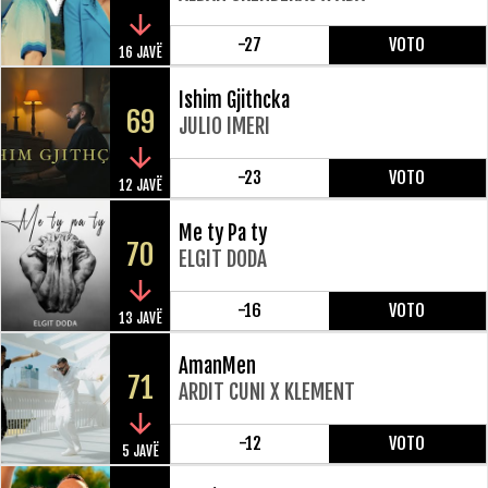
-27
VOTO
16 JAVË
Ishim Gjithcka
69
JULIO IMERI
-23
VOTO
12 JAVË
Me ty Pa ty
70
ELGIT DODA
-16
VOTO
13 JAVË
AmanMen
71
ARDIT CUNI X KLEMENT
-12
VOTO
5 JAVË