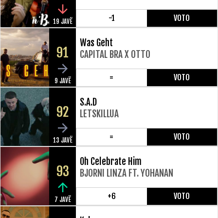
-1
VOTO
19 JAVË
Was Geht
91
CAPITAL BRA X OTTO
=
VOTO
9 JAVË
S.A.D
92
LETSKILLUA
=
VOTO
13 JAVË
Oh Celebrate Him
93
BJORNI LINZA FT. YOHANAN
+6
VOTO
7 JAVË