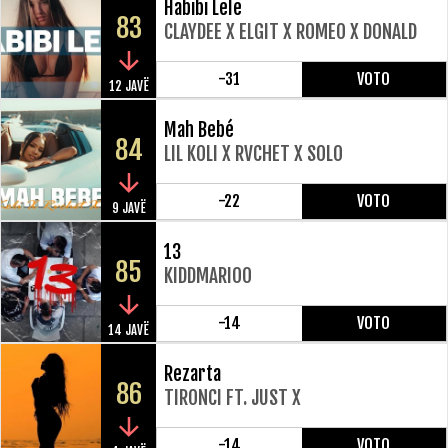
Habibi Lele
83
CLAYDEE X ELGIT X ROMEO X DONALD
-31
VOTO
12 JAVË
Mah Bebé
84
LIL KOLI X RVCHET X SOLO
-22
VOTO
9 JAVË
13
85
KIDDMARIOO
-14
VOTO
14 JAVË
Rezarta
86
TIRONCI FT. JUST X
-14
VOTO