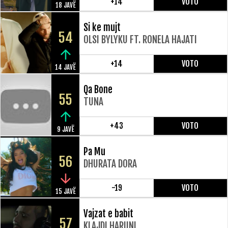
+14
VOTO
18 JAVË
Si ke mujt
54
OLSI BYLYKU FT. RONELA HAJATI
+14
VOTO
14 JAVË
Qa Bone
55
TUNA
+43
VOTO
9 JAVË
Pa Mu
56
DHURATA DORA
-19
VOTO
15 JAVË
Vajzat e babit
57
KLAJDI HARUNI