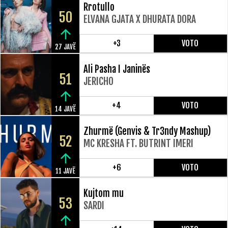
Rrotullo
50
ELVANA GJATA X DHURATA DORA
+3
VOTO
27 JAVË
Ali Pasha I Janinës
51
JERICHO
+4
VOTO
14 JAVË
Zhurmë (Genvis & Tr3ndy Mashup)
52
MC KRESHA FT. BUTRINT IMERI
+6
VOTO
11 JAVË
Kujtom mu
53
SARDI