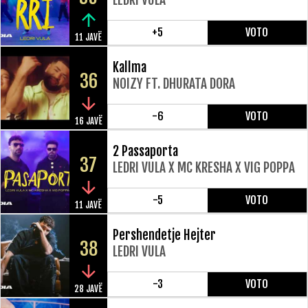
+5
VOTO
11 JAVË
Kallma
36
NOIZY FT. DHURATA DORA
-6
VOTO
16 JAVË
2 Passaporta
37
LEDRI VULA X MC KRESHA X VIG POPPA
-5
VOTO
11 JAVË
Pershendetje Hejter
38
LEDRI VULA
-3
VOTO
28 JAVË