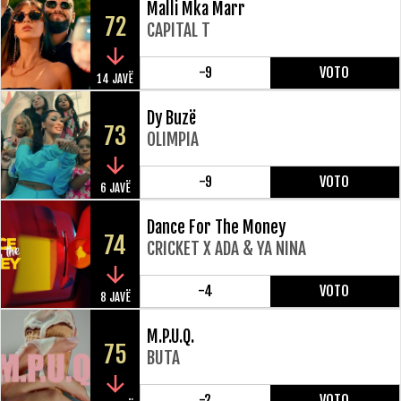
Malli Mka Marr
72
CAPITAL T
-9
VOTO
14 JAVË
Dy Buzë
73
OLIMPIA
-9
VOTO
6 JAVË
Dance For The Money
74
CRICKET X ADA & YA NINA
-4
VOTO
8 JAVË
M.P.U.Q.
75
BUTA
-2
VOTO