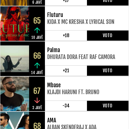
+17
VOTO
6 JAVË
Fluturu
65
KIDA X MC KRESHA X LYRICAL SON
+18
VOTO
10 JAVË
Palma
66
DHURATA DORA FEAT RAF CAMORA
+21
VOTO
14 JAVË
Mbase
67
KLAJDI HARUNI FT. BRUNO
-34
VOTO
3 JAVË
AMA
68
ALBAN SKENDERAJ X ADA