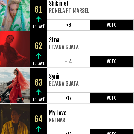
Shikimet
61
RONELA FT MARSEL
+8
VOTO
18 JAVË
Si na
62
ELVANA GJATA
+14
VOTO
15 JAVË
Synin
63
ELVANA GJATA
+17
VOTO
19 JAVË
My Love
64
KRENAR