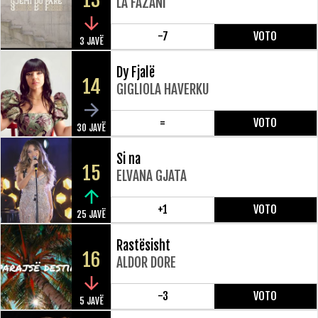
13
LA FAZANI
-7
VOTO
3 JAVË
Dy Fjalë
14
GIGLIOLA HAVERKU
=
VOTO
30 JAVË
Si na
15
ELVANA GJATA
+1
VOTO
25 JAVË
Rastësisht
16
ALDOR DORE
-3
VOTO
5 JAVË