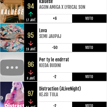
Kaluese
94
AGON AMIGA X LYRICAL SON
+6
VOTO
17 JAVË
Lova
95
SEMI JAUPAJ
-50
VOTO
19 JAVË
Per ty le endrrat
96
KIEDA BUDINI
-2
VOTO
8 JAVË
Distraction (ALiveNight)
97
KEJSI TOLA
-2
VOTO