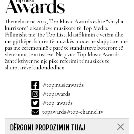
Themeluar në 2015, Top Music Awards është “shtylla
kurrizore” e kanaleve muzikore të Top Media.
Fillimisht me The Top List, klasifikimin e vetëm dhe
më gjithëpërfshirës të muzikës moderne shqiptare, më
pas me ceremoninë e parë të standarteve botërore të
vlerësimit të artistëve. Në 7 vite Top Music Awards
është kthyer në një pikë referimi të muzikës të
shqiptarëve kudondodhen.
@topmusicawards
@topawards
@top_awards
topawards@top-channel.tv
DËRGONI PROPOZIMIN TUAJ