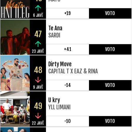
+19
VOTO
6 JAVË
Te Ana
47
SARDI
+41
VOTO
23 JAVË
Dirty Move
48
CAPITAL T X EAZ & RINA
-14
VOTO
9 JAVË
U kry
49
YLL LIMANI
-10
VOTO
22 JAVË