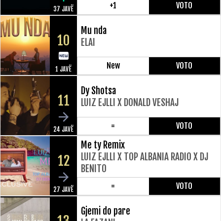
+1
VOTO
37 JAVË
Mu nda
10
ELAI
New
VOTO
1 JAVË
Dy Shotsa
11
LUIZ EJLLI X DONALD VESHAJ
=
VOTO
24 JAVË
Me ty Remix
LUIZ EJLLI X TOP ALBANIA RADIO X DJ
12
BENITO
=
VOTO
27 JAVË
Gjemi do pare