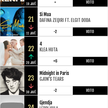
=
VOTO
19 JAVË
Si Mua
21
DAFINA ZEQIRI FT. ELGIT DODA
-2
VOTO
11 JAVË
4
22
KLEA HUTA
+6
VOTO
20 JAVË
Midnight in Paris
23
GJON’S TEARS
-2
VOTO
30 JAVË
Gjendja
24