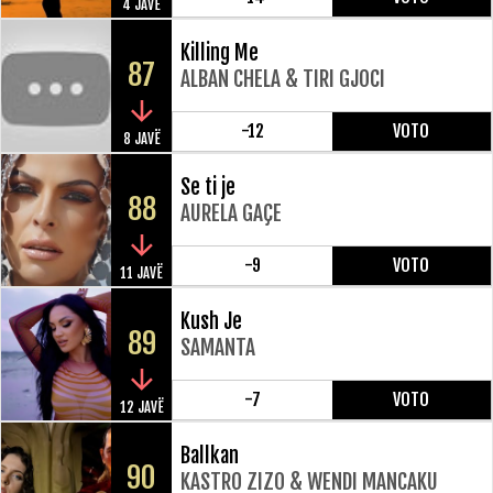
4 JAVË
Killing Me
87
ALBAN CHELA & TIRI GJOCI
-12
VOTO
8 JAVË
Se ti je
88
AURELA GAÇE
-9
VOTO
11 JAVË
Kush Je
89
SAMANTA
-7
VOTO
12 JAVË
Ballkan
90
KASTRO ZIZO & WENDI MANCAKU