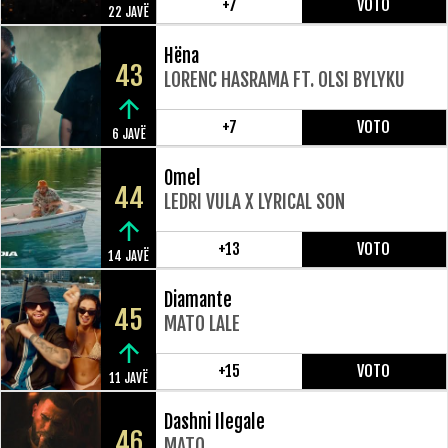
+7
VOTO
22 JAVË
Hëna
43
LORENC HASRAMA FT. OLSI BYLYKU
+7
VOTO
6 JAVË
Omel
44
LEDRI VULA X LYRICAL SON
+13
VOTO
14 JAVË
Diamante
45
MATO LALE
+15
VOTO
11 JAVË
Dashni Ilegale
46
MATO