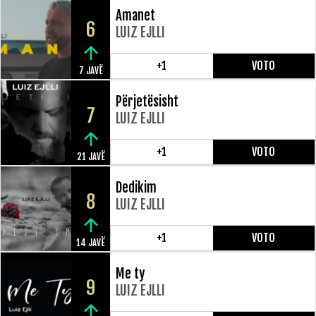
Amanet
6
LUIZ EJLLI
+1
VOTO
7 JAVË
Përjetësisht
7
LUIZ EJLLI
+1
VOTO
21 JAVË
Dedikim
8
LUIZ EJLLI
+1
VOTO
14 JAVË
Me ty
9
LUIZ EJLLI