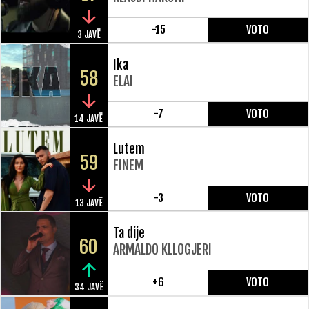
-15
VOTO
3 JAVË
Ika
58
ELAI
-7
VOTO
14 JAVË
Lutem
59
FINEM
-3
VOTO
13 JAVË
Ta dije
60
ARMALDO KLLOGJERI
+6
VOTO
34 JAVË