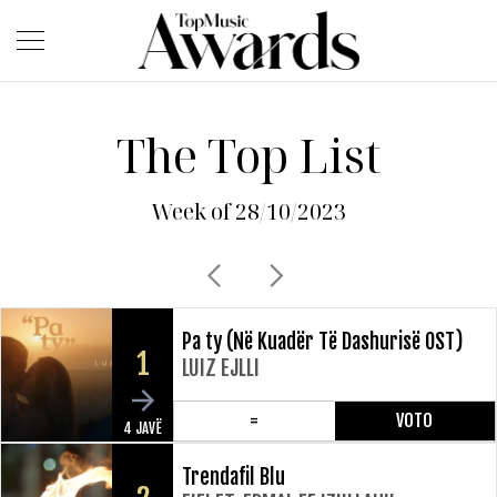
The Top List
Week of 28/10/2023
Pa ty (Në Kuadër Të Dashurisë OST)
1
LUIZ EJLLI
=
VOTO
4 JAVË
Trendafil Blu