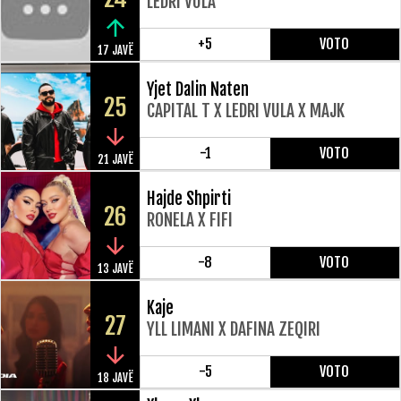
LEDRI VULA
+5
VOTO
17 JAVË
Yjet Dalin Naten
25
CAPITAL T X LEDRI VULA X MAJK
-1
VOTO
21 JAVË
Hajde Shpirti
26
RONELA X FIFI
-8
VOTO
13 JAVË
Kaje
27
YLL LIMANI X DAFINA ZEQIRI
-5
VOTO
18 JAVË