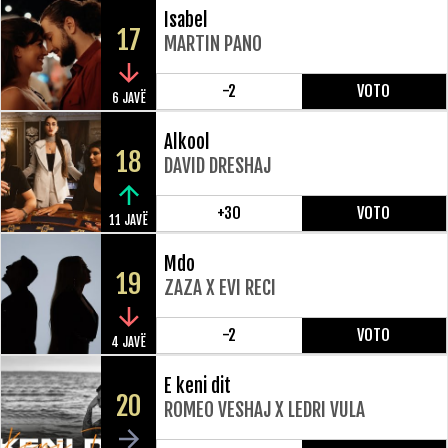
Isabel
17
MARTIN PANO
-2
VOTO
6 JAVË
Alkool
18
DAVID DRESHAJ
+30
VOTO
11 JAVË
Mdo
19
ZAZA X EVI RECI
-2
VOTO
4 JAVË
E keni dit
20
ROMEO VESHAJ X LEDRI VULA