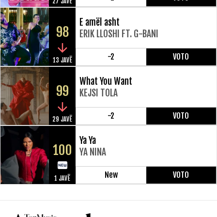
27 JAVË
E amël asht
98
ERIK LLOSHI FT. G-BANI
-2
VOTO
13 JAVË
What You Want
99
KEJSI TOLA
-2
VOTO
29 JAVË
Ya Ya
100
YA NINA
New
VOTO
1 JAVË