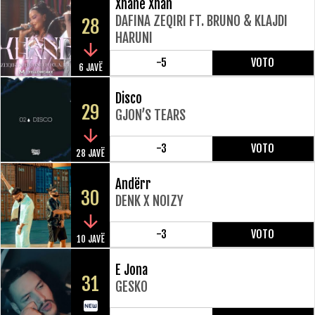
Xhane Xhan
DAFINA ZEQIRI FT. BRUNO & KLAJDI
28
HARUNI
-5
VOTO
6 JAVË
Disco
29
GJON’S TEARS
-3
VOTO
28 JAVË
Andërr
30
DENK X NOIZY
-3
VOTO
10 JAVË
E Jona
31
GESKO