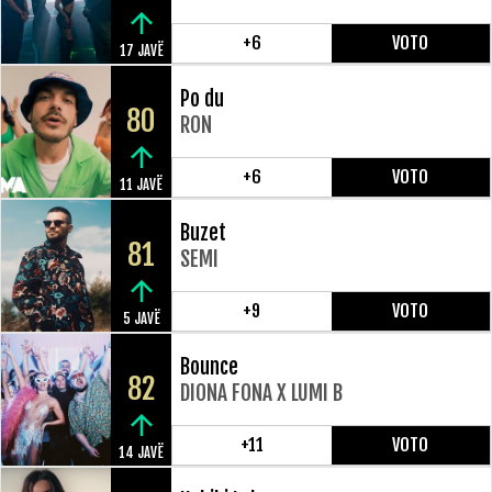
+6
VOTO
17 JAVË
Po du
80
RON
+6
VOTO
11 JAVË
Buzet
81
SEMI
+9
VOTO
5 JAVË
Bounce
82
DIONA FONA X LUMI B
+11
VOTO
14 JAVË