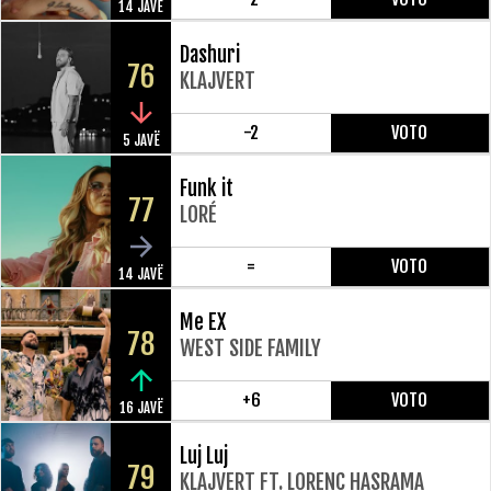
14 JAVË
Dashuri
76
KLAJVERT
-2
VOTO
5 JAVË
Funk it
77
LORÉ
=
VOTO
14 JAVË
Me EX
78
WEST SIDE FAMILY
+6
VOTO
16 JAVË
Luj Luj
79
KLAJVERT FT. LORENC HASRAMA