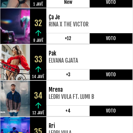
New
VOTO
1 JAVË
Ça Je
32
RINA X THE VICTOR
+12
VOTO
8 JAVË
Pak
33
ELVANA GJATA
+3
VOTO
14 JAVË
Mrena
34
LEDRI VULA FT. LUMI B
+4
VOTO
12 JAVË
Rri
35
LEDRI VULA