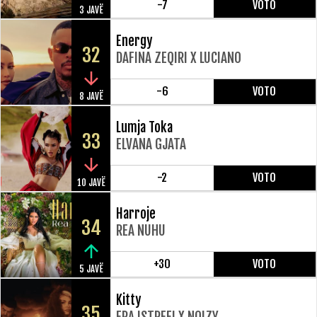
-7
VOTO
3 JAVË
Energy
32
DAFINA ZEQIRI X LUCIANO
-6
VOTO
8 JAVË
Lumja Toka
33
ELVANA GJATA
-2
VOTO
10 JAVË
Harroje
34
REA NUHU
+30
VOTO
5 JAVË
Kitty
35
ERA ISTREFI X NOIZY