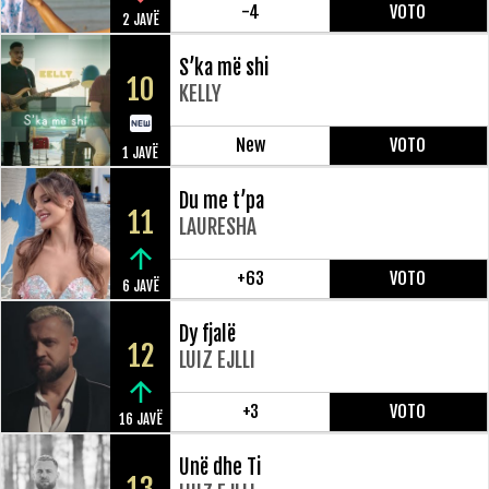
-4
VOTO
2 JAVË
S’ka më shi
10
KELLY
New
VOTO
1 JAVË
Du me t’pa
11
LAURESHA
+63
VOTO
6 JAVË
Dy fjalë
12
LUIZ EJLLI
+3
VOTO
16 JAVË
Unë dhe Ti