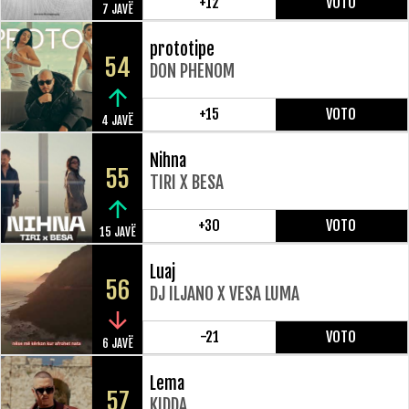
+12
VOTO
7 JAVË
prototipe
54
DON PHENOM
+15
VOTO
4 JAVË
Nihna
55
TIRI X BESA
+30
VOTO
15 JAVË
Luaj
56
DJ ILJANO X VESA LUMA
-21
VOTO
6 JAVË
Lema
57
KIDDA