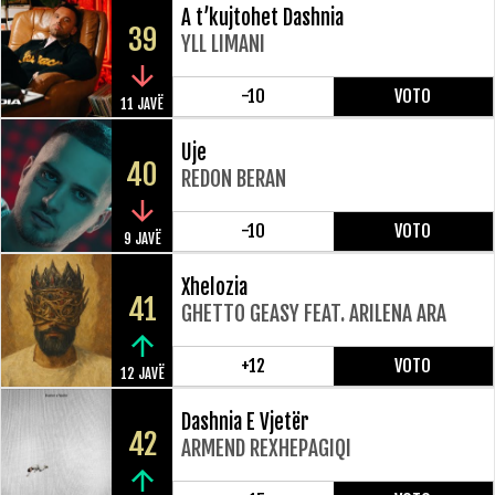
A t’kujtohet Dashnia
39
YLL LIMANI
-10
VOTO
11 JAVË
Uje
40
REDON BERAN
-10
VOTO
9 JAVË
Xhelozia
41
GHETTO GEASY FEAT. ARILENA ARA
+12
VOTO
12 JAVË
Dashnia E Vjetër
42
ARMEND REXHEPAGIQI