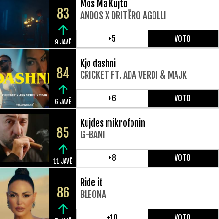
Mos Ma Kujto
83
ANDOS X DRITËRO AGOLLI
+5
VOTO
9 JAVË
Kjo dashni
84
CRICKET FT. ADA VERDI & MAJK
+6
VOTO
6 JAVË
Kujdes mikrofonin
85
G-BANI
+8
VOTO
11 JAVË
Ride it
86
BLEONA
+10
VOTO