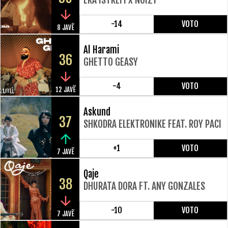
-14
VOTO
8 JAVË
Al Harami
36
GHETTO GEASY
-4
VOTO
12 JAVË
Askund
37
SHKODRA ELEKTRONIKE FEAT. ROY PACI
+1
VOTO
7 JAVË
Qaje
38
DHURATA DORA FT. ANY GONZALES
-10
VOTO
7 JAVË