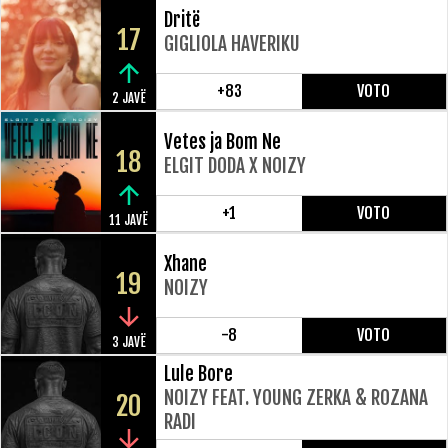
Dritë
17
GIGLIOLA HAVERIKU
+83
VOTO
2 JAVË
Vetes ja Bom Ne
18
ELGIT DODA X NOIZY
+1
VOTO
11 JAVË
Xhane
19
NOIZY
-8
VOTO
3 JAVË
Lule Bore
NOIZY FEAT. YOUNG ZERKA & ROZANA
20
RADI