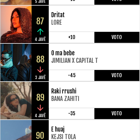
5 JAVË
Dritat
87
LORE
+10
VOTO
4 JAVË
O ma bebe
88
JIMILIAN X CAPITAL T
-45
VOTO
3 JAVË
Raki rrushi
89
BANA ZAHITI
-35
VOTO
4 JAVË
E huaj
90
KEJSI TOLA