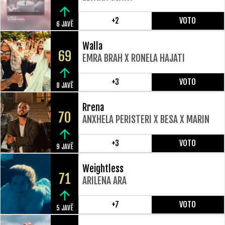
+2
VOTO
6 JAVË
Walla
69
EMRA BRAH X RONELA HAJATI
+3
VOTO
8 JAVË
Rrena
70
ANXHELA PERISTERI X BESA X MARIN
+3
VOTO
9 JAVË
Weightless
71
ARILENA ARA
+7
VOTO
5 JAVË