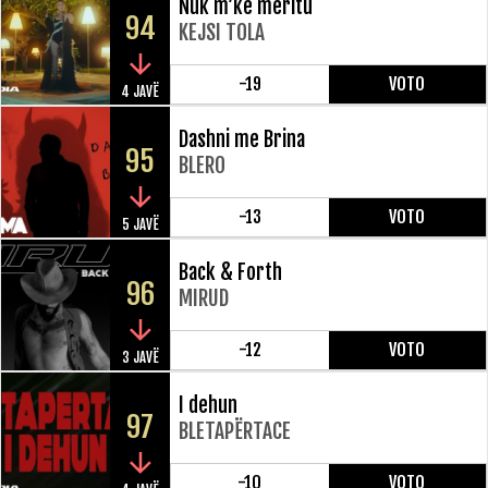
Nuk m’ke meritu
94
KEJSI TOLA
-19
VOTO
4 JAVË
Dashni me Brina
95
BLERO
-13
VOTO
5 JAVË
Back & Forth
96
MIRUD
-12
VOTO
3 JAVË
I dehun
97
BLETAPËRTACE
-10
VOTO