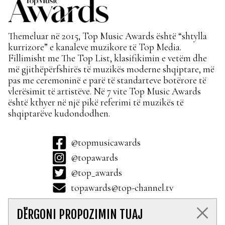
Themeluar në 2015, Top Music Awards është “shtylla
kurrizore” e kanaleve muzikore të Top Media.
Fillimisht me The Top List, klasifikimin e vetëm dhe
më gjithëpërfshirës të muzikës moderne shqiptare, më
pas me ceremoninë e parë të standarteve botërore të
vlerësimit të artistëve. Në 7 vite Top Music Awards
është kthyer në një pikë referimi të muzikës të
shqiptarëve kudondodhen.
@topmusicawards
@topawards
@top_awards
topawards@top-channel.tv
DËRGONI PROPOZIMIN TUAJ