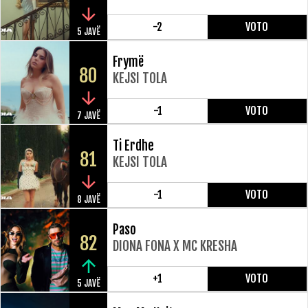
-2
VOTO
5 JAVË
Frymë
80
KEJSI TOLA
-1
VOTO
7 JAVË
Ti Erdhe
81
KEJSI TOLA
-1
VOTO
8 JAVË
Paso
82
DIONA FONA X MC KRESHA
+1
VOTO
5 JAVË