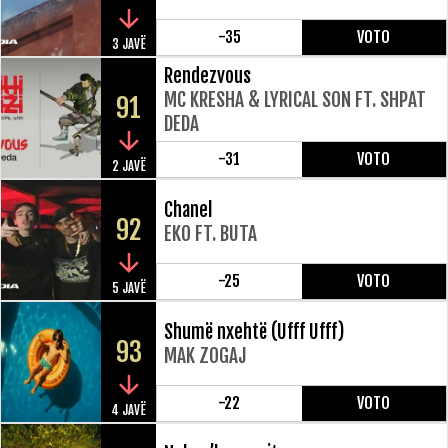
-35
VOTO
3 JAVË
Rendezvous
MC KRESHA & LYRICAL SON FT. SHPAT
91
DEDA
-31
VOTO
2 JAVË
Chanel
92
EKO FT. BUTA
-25
VOTO
5 JAVË
Shumë nxehtë (Ufff Ufff)
93
MAK ZOGAJ
-22
VOTO
4 JAVË