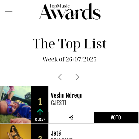
The Top List
Week of 26/07/2025
Veshu Ndrequ
1
GJESTI
+2
VOTO
8 JAVË
Jetë