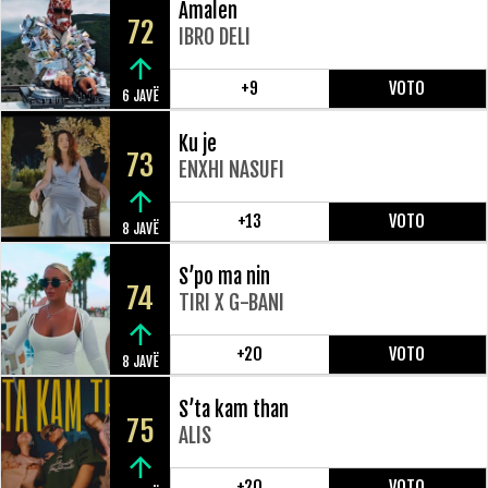
Amalen
72
IBRO DELI
+9
VOTO
6 JAVË
Ku je
73
ENXHI NASUFI
+13
VOTO
8 JAVË
S’po ma nin
74
TIRI X G-BANI
+20
VOTO
8 JAVË
S’ta kam than
75
ALIS
+20
VOTO