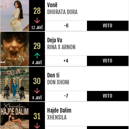
Vonë
28
DHURATA DORA
-6
VOTO
12 JAVË
Deja Vu
29
RINA X ARNON
+4
VOTO
4 JAVË
Don ti
30
DON XHONI
-7
VOTO
8 JAVË
Hajde Dalim
31
XHENSILA