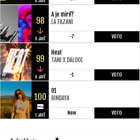
4 JAVË
A je mirë?
98
LA FAZANI
-7
VOTO
9 JAVË
Heat
99
TANI X DALOOL
-1
VOTO
6 JAVË
01
100
RINDAYA
New
VOTO
1 JAVË