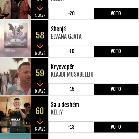
-20
VOTO
4 JAVË
Shenjë
58
ELVANA GJATA
-16
VOTO
6 JAVË
Kryevepër
59
KLAJDI MUSABELLIU
-15
VOTO
9 JAVË
Sa u deshëm
60
KELLY
-13
VOTO
6 JAVË