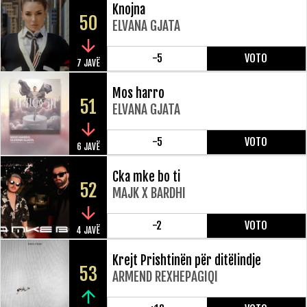
Knojna
50
ELVANA GJATA
-5
VOTO
7 JAVË
Mos harro
51
ELVANA GJATA
-5
VOTO
6 JAVË
Cka mke bo ti
52
MAJK X BARDHI
-2
VOTO
4 JAVË
Krejt Prishtinën për ditëlindje
53
ARMEND REXHEPAGIQI