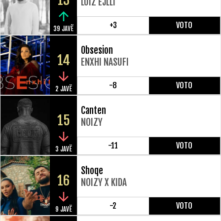
13
LUIZ EJLLI
+3
VOTO
39 JAVË
Obsesion
14
ENXHI NASUFI
-8
VOTO
2 JAVË
Canten
15
NOIZY
-11
VOTO
3 JAVË
Shoqe
16
NOIZY X KIDA
-2
VOTO
9 JAVË