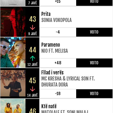
+15
VOTO
7 JAVË
Prita
43
SONIA VOKOPOLA
-4
VOTO
9 JAVË
Parameno
44
NIO FT. MELISA
+48
VOTO
12 JAVË
Fllad i verës
MC KRESHA & LYRICAL SON FT.
45
DHURATA DORA
-18
VOTO
14 JAVË
Ktë natë
46
MATOLALE FT. SONI MALAJ