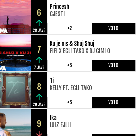
Princesh
6
GJESTI
+2
VOTO
28 JAVË
Ku je nis & Shuj Shuj
7
FIFI X EGLI TAKO X DJ GIMI O
+5
VOTO
7 JAVË
Ti
8
KELLY FT. EGLI TAKO
+5
VOTO
20 JAVË
Ika
9
LUIZ EJLLI