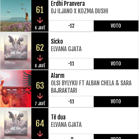
Erdhi Pranvera
61
DJ ILJANO X KOZMA DUSHI
-12
VOTO
6 JAVË
Sicko
62
ELVANA GJATA
-11
VOTO
6 JAVË
Alarm
OLSI BYLYKU FT ALBAN CHELA & SARA
63
BAJRAKTARI
-11
VOTO
7 JAVË
Të dua
64
ELVANA GJATA