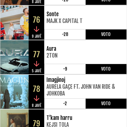
8 JAVË
Sonte
76
MAJK X CAPITAL T
-28
VOTO
9 JAVË
Aura
77
2TON
-9
VOTO
5 JAVË
Imagjinoj
AURELA GAÇE FT. JOHN VAN RIDE &
78
JOHKOBA
-2
VOTO
8 JAVË
T’kam harru
79
KEJSI TOLA