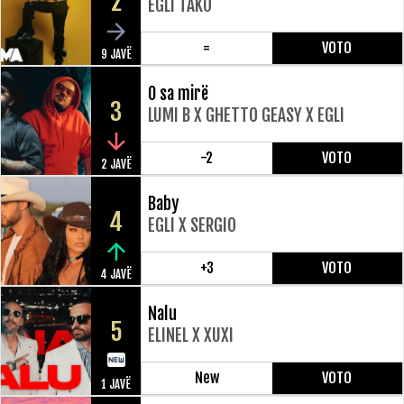
2
EGLI TAKO
=
VOTO
9 JAVË
O sa mirë
3
LUMI B X GHETTO GEASY X EGLI
-2
VOTO
2 JAVË
Baby
4
EGLI X SERGIO
+3
VOTO
4 JAVË
Nalu
5
ELINEL X XUXI
New
VOTO
1 JAVË