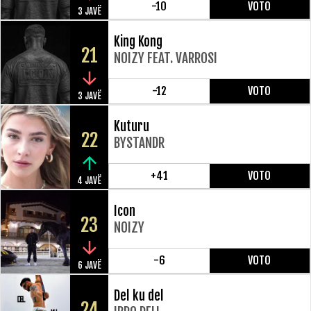
-10
VOTO
3 JAVË
King Kong
21
NOIZY FEAT. VARROSI
-12
VOTO
3 JAVË
Kuturu
22
BYSTANDR
+41
VOTO
4 JAVË
Icon
23
NOIZY
-6
VOTO
6 JAVË
Del ku del
24