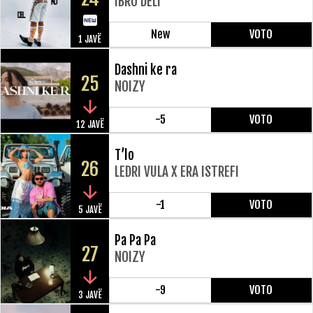
IBRO DELI
New
VOTO
1 JAVË
Dashni ke ra
25
NOIZY
-5
VOTO
12 JAVË
T’lo
26
LEDRI VULA X ERA ISTREFI
-1
VOTO
5 JAVË
Pa Pa Pa
27
NOIZY
-9
VOTO
3 JAVË