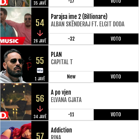
-17
VOTO
35 JAVË
Parajsa ime 2 (Billionare)
54
ALBAN SKËNDERAJ FT. ELGIT DODA
-32
VOTO
26 JAVË
PLAN
55
CAPITAL T
New
VOTO
1 JAVË
A po vjen
56
ELVANA GJATA
-11
VOTO
34 JAVË
Addiction
57
RINA