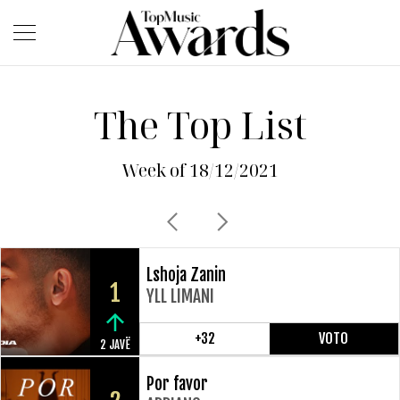
The Top List
Week of 18/12/2021
Lshoja Zanin
1
YLL LIMANI
+32
VOTO
2 JAVË
Por favor