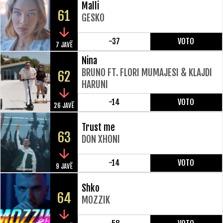
Malli
61
GESKO
-37
VOTO
7 JAVË
Nina
BRUNO FT. FLORI MUMAJESI & KLAJDI
62
HARUNI
-14
VOTO
26 JAVË
Trust me
63
DON XHONI
-14
VOTO
9 JAVË
Shko
64
MOZZIK