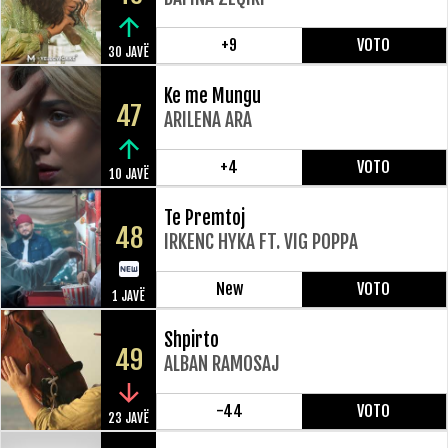
+9
VOTO
30 JAVË
Ke me Mungu
47
ARILENA ARA
+4
VOTO
10 JAVË
Te Premtoj
48
IRKENC HYKA FT. VIG POPPA
New
VOTO
1 JAVË
Shpirto
49
ALBAN RAMOSAJ
-44
VOTO
23 JAVË