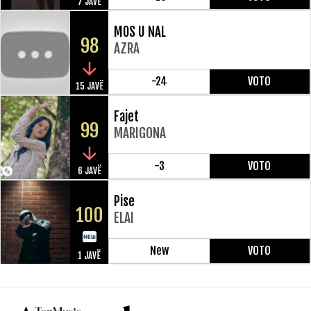
7 JAVË
MOS U NAL
98
AZRA
-24
VOTO
15 JAVË
Fajet
99
MARIGONA
-3
VOTO
6 JAVË
Pise
100
ELAI
New
VOTO
1 JAVË