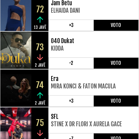
Jam Betu
72
ELHAIDA DANI
+3
VOTO
13 JAVË
040 Dukat
73
KIDDA
-2
VOTO
2 JAVË
Era
74
MIRA KONCI & FATON MACULA
+3
VOTO
2 JAVË
SFL
75
STINE X DR FLORI X AURELA GACE
-7
VOTO