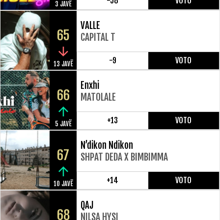
-58
VOTO
3 JAVË
VALLE
65
CAPITAL T
-9
VOTO
13 JAVË
Enxhi
66
MATOLALE
+13
VOTO
5 JAVË
N’dikon Ndikon
67
SHPAT DEDA X BIMBIMMA
+14
VOTO
10 JAVË
QAJ
68
NILSA HYSI