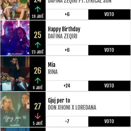
DAFINA ZEQIRI FT. LYRICAL SON
+6
VOTO
19 JAVË
Happy Birthday
25
DAFINA ZEQIRI
+6
VOTO
23 JAVË
Mia
26
RINA
+24
VOTO
6 JAVË
Gjuj per to
27
DON XHONI X LOREDANA
-7
VOTO
5 JAVË