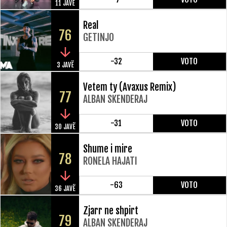
11 JAVË
Real
76
GETINJO
-32
VOTO
3 JAVË
Vetem ty (Avaxus Remix)
77
ALBAN SKENDERAJ
-31
VOTO
30 JAVË
Shume i mire
78
RONELA HAJATI
-63
VOTO
36 JAVË
Zjarr ne shpirt
79
ALBAN SKENDERAJ