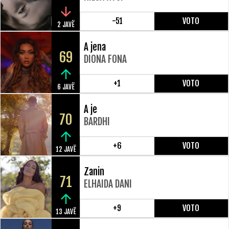
-51
VOTO
2 JAVË
A jena
69
DIONA FONA
+1
VOTO
6 JAVË
A je
70
BARDHI
+6
VOTO
12 JAVË
Zanin
71
ELHAIDA DANI
+9
VOTO
13 JAVË