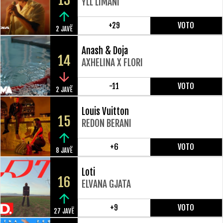
13
YLL LIMANI
+29
VOTO
2 JAVË
Anash & Doja
14
AXHELINA X FLORI
-11
VOTO
2 JAVË
Louis Vuitton
15
REDON BERANI
+6
VOTO
8 JAVË
Loti
16
ELVANA GJATA
+9
VOTO
27 JAVË