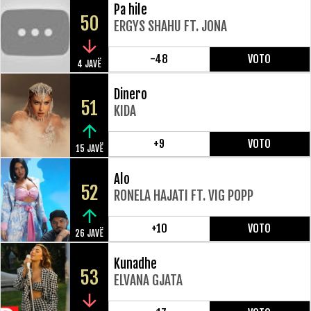
Pa hile
50
ERGYS SHAHU FT. JONA
-48
VOTO
4 JAVË
Dinero
51
KIDA
+9
VOTO
15 JAVË
Alo
52
RONELA HAJATI FT. VIG POPP
+10
VOTO
26 JAVË
Kunadhe
53
ELVANA GJATA