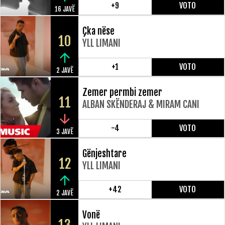
+9
VOTO
16 JAVË
Çka nëse
10
YLL LIMANI
+1
VOTO
2 JAVË
Zemer permbi zemer
11
ALBAN SKËNDERAJ & MIRAM CANI
-4
VOTO
3 JAVË
Gënjeshtare
12
YLL LIMANI
+42
VOTO
2 JAVË
Vonë