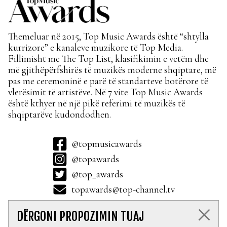
Themeluar në 2015, Top Music Awards është “shtylla
kurrizore” e kanaleve muzikore të Top Media.
Fillimisht me The Top List, klasifikimin e vetëm dhe
më gjithëpërfshirës të muzikës moderne shqiptare, më
pas me ceremoninë e parë të standarteve botërore të
vlerësimit të artistëve. Në 7 vite Top Music Awards
është kthyer në një pikë referimi të muzikës të
shqiptarëve kudondodhen.
@topmusicawards
@topawards
@top_awards
topawards@top-channel.tv
DËRGONI PROPOZIMIN TUAJ