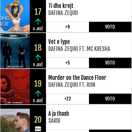
Ti dho krejt
17
DAFINA ZEQIRI
+9
VOTO
4 JAVË
Vet e lype
18
DAFINA ZEQIRI FT. MC KRESHA
+5
VOTO
9 JAVË
Murder on the Dance Floor
19
DAFINA ZEQIRI FT. RON
+22
VOTO
6 JAVË
A ja thash
20
SARDI