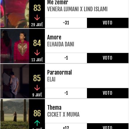
Me zemër
83
VENERA LUMANI X LIND ISLAMI
-31
VOTO
29 JAVË
Amore
84
ELHAIDA DANI
-1
VOTO
13 JAVË
Paranormal
85
ELAI
-1
VOTO
9 JAVË
Thema
86
CICKET X MUMA
+12
VOTO