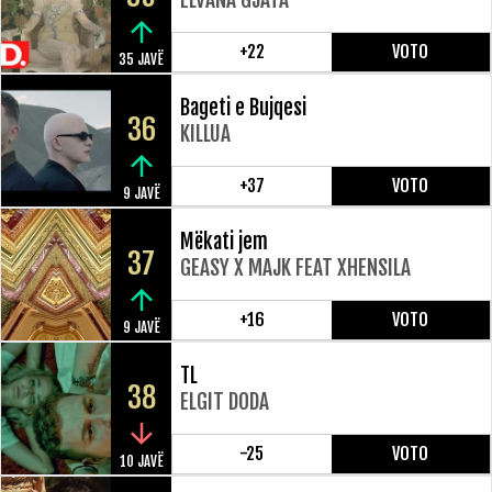
+22
VOTO
35 JAVË
Bageti e Bujqesi
36
KILLUA
+37
VOTO
9 JAVË
Mëkati jem
37
GEASY X MAJK FEAT XHENSILA
+16
VOTO
9 JAVË
TL
38
ELGIT DODA
-25
VOTO
10 JAVË