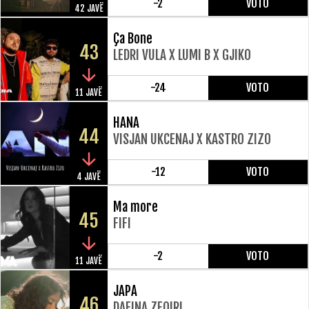
-2
VOTO
42 JAVË
Ça Bone
43
LEDRI VULA X LUMI B X GJIKO
-24
VOTO
11 JAVË
HANA
44
VISJAN UKCENAJ X KASTRO ZIZO
-12
VOTO
4 JAVË
Ma more
45
FIFI
-2
VOTO
11 JAVË
JAPA
46
DAFINA ZEQIRI