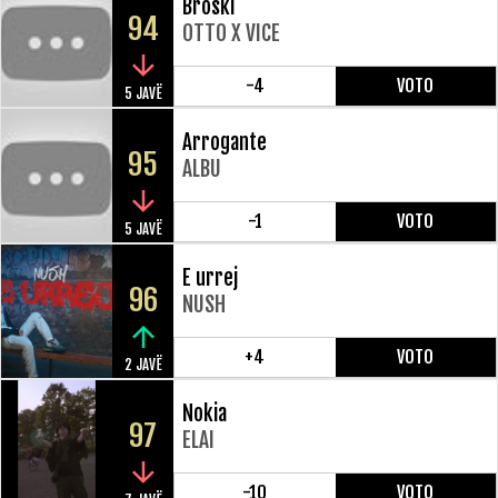
Broski
94
OTTO X VICE
-4
VOTO
5 JAVË
Arrogante
95
ALBU
-1
VOTO
5 JAVË
E urrej
96
NUSH
+4
VOTO
2 JAVË
Nokia
97
ELAI
-10
VOTO