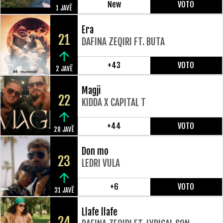
New
VOTO
1 JAVË
Era
21
DAFINA ZEQIRI FT. BUTA
+43
VOTO
2 JAVË
Magji
22
KIDDA X CAPITAL T
+44
VOTO
28 JAVË
Don mo
23
LEDRI VULA
+6
VOTO
31 JAVË
Llafe llafe
24