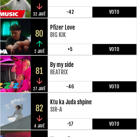
-42
VOTO
32 JAVË
Pfizer Love
80
BIG KIK
+5
VOTO
2 JAVË
By my side
81
BEATRIX
-46
VOTO
27 JAVË
Ktu ka Juda shpine
82
SIR-A
-17
VOTO
4 JAVË