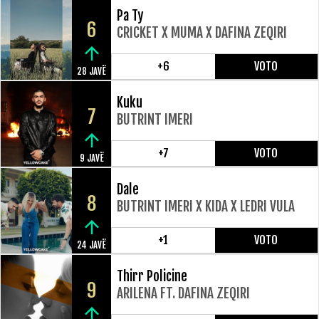
Pa Ty
6
CRICKET X MUMA X DAFINA ZEQIRI
+6
VOTO
28 JAVË
Kuku
7
BUTRINT IMERI
+7
VOTO
9 JAVË
Dale
8
BUTRINT IMERI X KIDA X LEDRI VULA
+1
VOTO
24 JAVË
Thirr Policine
9
ARILENA FT. DAFINA ZEQIRI