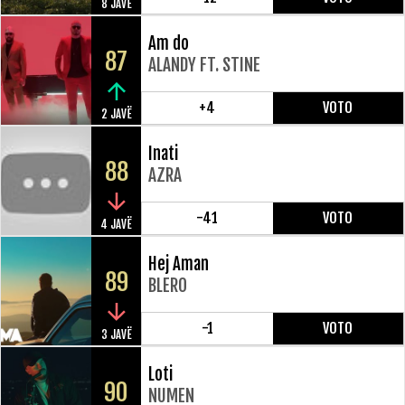
8 JAVË
Am do
87
ALANDY FT. STINE
+4
VOTO
2 JAVË
Inati
88
AZRA
-41
VOTO
4 JAVË
Hej Aman
89
BLERO
-1
VOTO
3 JAVË
Loti
90
NUMEN