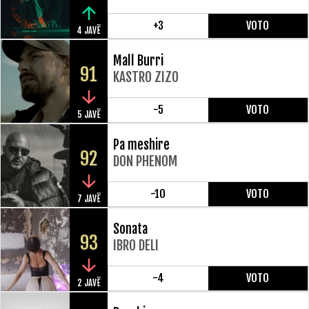
+3
VOTO
4 JAVË
Mall Burri
91
KASTRO ZIZO
-5
VOTO
5 JAVË
Pa meshire
92
DON PHENOM
-10
VOTO
7 JAVË
Sonata
93
IBRO DELI
-4
VOTO
2 JAVË