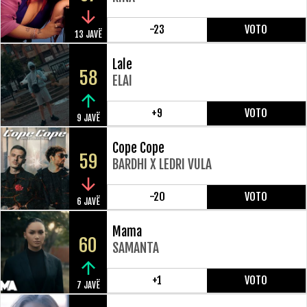
-23
VOTO
13 JAVË
Lale
58
ELAI
+9
VOTO
9 JAVË
Cope Cope
59
BARDHI X LEDRI VULA
-20
VOTO
6 JAVË
Mama
60
SAMANTA
+1
VOTO
7 JAVË