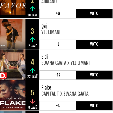
2
ADRIANO
+6
VOTO
10 JAVË
Qaj
3
YLL LIMANI
+1
VOTO
2 JAVË
E di
4
ELVANA GJATA X YLL LIMANI
+12
VOTO
22 JAVË
Flake
5
CAPITAL T X ELVANA GJATA
-4
VOTO
6 JAVË