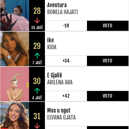
Aventura
28
RONELA HAJATI
-18
VOTO
30 JAVË
Ike
29
KIDA
+34
VOTO
7 JAVË
E Gjallë
30
ARILENA ARA
+42
VOTO
4 JAVË
Mos u ngut
31
ELVANA GJATA