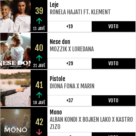
Leje
39
RONELA HAJATI FT. KLEMENT
+19
VOTO
11 JAVË
Nese don
40
MOZZIK X LOREDANA
+29
VOTO
21 JAVË
Pistole
41
DIONA FONA X MARIN
+37
VOTO
18 JAVË
Mono
ALBAN KONDI X BOJKEN LAKO X KASTRO
42
ZIZO