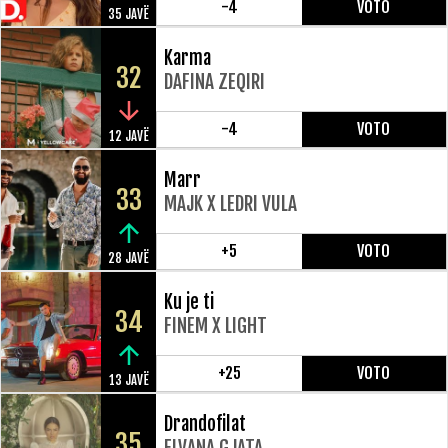
-4
VOTO
35 JAVË
Karma
32
DAFINA ZEQIRI
-4
VOTO
12 JAVË
Marr
33
MAJK X LEDRI VULA
+5
VOTO
28 JAVË
Ku je ti
34
FINEM X LIGHT
+25
VOTO
13 JAVË
Drandofilat
35
ELVANA GJATA