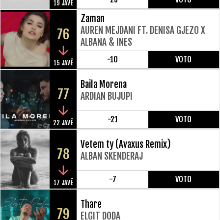
19 JAVË
Zaman
AUREN MEJDANI FT. DENISA GJEZO X
76
ALBANA & INES
-10
VOTO
15 JAVË
Baila Morena
77
ARDIAN BUJUPI
-21
VOTO
22 JAVË
Vetem ty (Avaxus Remix)
78
ALBAN SKENDERAJ
-7
VOTO
17 JAVË
Thare
79
ELGIT DODA