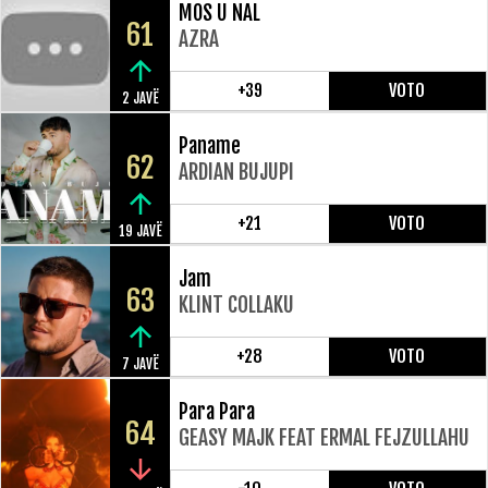
MOS U NAL
61
AZRA
+39
VOTO
2 JAVË
Paname
62
ARDIAN BUJUPI
+21
VOTO
19 JAVË
Jam
63
KLINT COLLAKU
+28
VOTO
7 JAVË
Para Para
64
GEASY MAJK FEAT ERMAL FEJZULLAHU