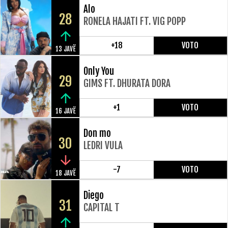
Alo
28
RONELA HAJATI FT. VIG POPP
+18
VOTO
13 JAVË
Only You
29
GIMS FT. DHURATA DORA
+1
VOTO
16 JAVË
Don mo
30
LEDRI VULA
-7
VOTO
18 JAVË
Diego
31
CAPITAL T