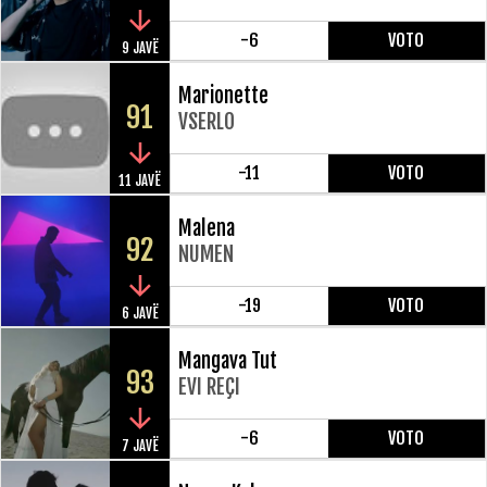
-6
VOTO
9 JAVË
Marionette
91
VSERLO
-11
VOTO
11 JAVË
Malena
92
NUMEN
-19
VOTO
6 JAVË
Mangava Tut
93
EVI REÇI
-6
VOTO
7 JAVË