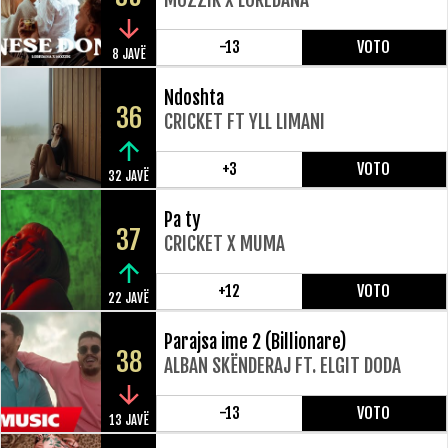
-13
VOTO
8 JAVË
Ndoshta
36
CRICKET FT YLL LIMANI
+3
VOTO
32 JAVË
Pa ty
37
CRICKET X MUMA
+12
VOTO
22 JAVË
Parajsa ime 2 (Billionare)
38
ALBAN SKËNDERAJ FT. ELGIT DODA
-13
VOTO
13 JAVË