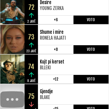
Desire
72
YOUNG ZERKA
+6
VOTO
2 JAVË
Shume i mire
73
RONELA HAJATI
+8
VOTO
23 JAVË
Kujt pi kerset
74
BLLEKI
+12
VOTO
8 JAVË
Gjendje
75
BLAKE
-25
VOTO