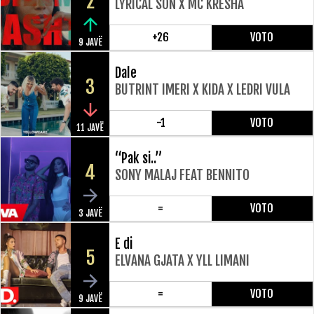
2
LYRICAL SON X MC KRESHA
+26
VOTO
9 JAVË
Dale
3
BUTRINT IMERI X KIDA X LEDRI VULA
-1
VOTO
11 JAVË
“Pak si..”
4
SONY MALAJ FEAT BENNITO
=
VOTO
3 JAVË
E di
5
ELVANA GJATA X YLL LIMANI
=
VOTO
9 JAVË