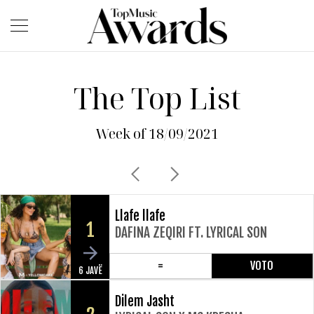
The Top List
Week of 18/09/2021
Llafe llafe
1
DAFINA ZEQIRI FT. LYRICAL SON
=
VOTO
6 JAVË
Dilem Jasht