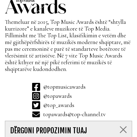
Themeluar në 2015, Top Music Awards është “shtylla
kurrizore” e kanaleve muzikore të Top Media.
Fillimisht me The Top List, klasifikimin e vetëm dhe
më gjithëpërfshirës të muzikës moderne shqiptare, më
pas me ceremoninë e parë të standarteve botërore të
vlerësimit të artistëve. Në 7 vite Top Music Awards
është kthyer në një pikë referimi të muzikës të
shqiptarëve kudondodhen.
@topmusicawards
@topawards
@top_awards
topawards@top-channel.tv
DËRGONI PROPOZIMIN TUAJ