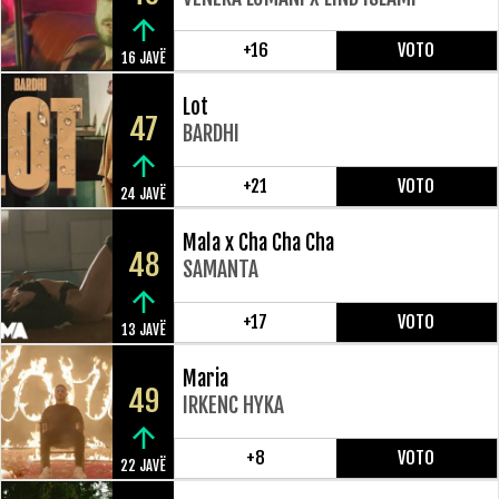
+16
VOTO
16 JAVË
Lot
47
BARDHI
+21
VOTO
24 JAVË
Mala x Cha Cha Cha
48
SAMANTA
+17
VOTO
13 JAVË
Maria
49
IRKENC HYKA
+8
VOTO
22 JAVË