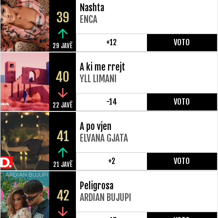
Nashta
39
ENCA
+12
VOTO
29 JAVË
A ki me rrejt
40
YLL LIMANI
-14
VOTO
22 JAVË
A po vjen
41
ELVANA GJATA
+2
VOTO
21 JAVË
Peligrosa
42
ARDIAN BUJUPI