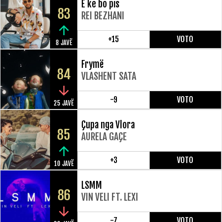
E ke bo pis
83
REI BEZHANI
+15
VOTO
8 JAVË
Frymë
84
VLASHENT SATA
-9
VOTO
25 JAVË
Çupa nga Vlora
85
AURELA GAÇE
+3
VOTO
10 JAVË
LSMM
86
VIN VELI FT. LEXI
-7
VOTO