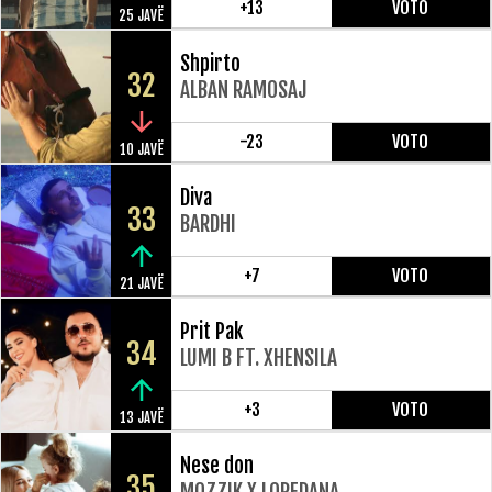
+13
VOTO
25 JAVË
Shpirto
32
ALBAN RAMOSAJ
-23
VOTO
10 JAVË
Diva
33
BARDHI
+7
VOTO
21 JAVË
Prit Pak
34
LUMI B FT. XHENSILA
+3
VOTO
13 JAVË
Nese don
35
MOZZIK X LOREDANA