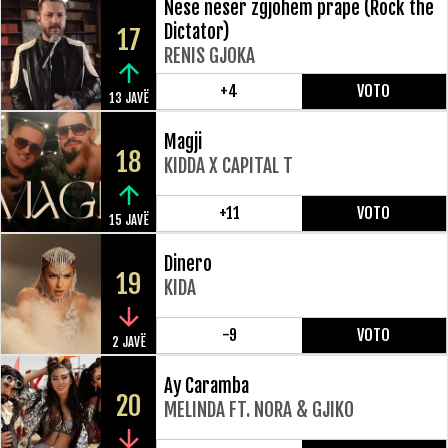
Nese neser zgjohem prape (Rock the
Dictator)
17
RENIS GJOKA
+4
VOTO
13 JAVË
Magji
18
KIDDA X CAPITAL T
+11
VOTO
15 JAVË
Dinero
19
KIDA
-9
VOTO
2 JAVË
Ay Caramba
20
MELINDA FT. NORA & GJIKO