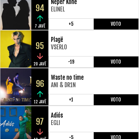
Neper Kohe
94
ELINEL
+5
VOTO
7 JAVË
Plagë
95
VSERLO
-19
VOTO
20 JAVË
Waste no time
96
ANI & DR1N
+1
VOTO
12 JAVË
Adiós
97
EGLI
-5
VOTO