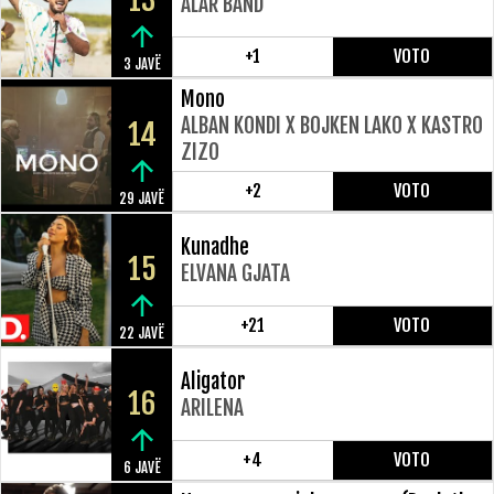
13
ALAR BAND
+1
VOTO
3 JAVË
Mono
ALBAN KONDI X BOJKEN LAKO X KASTRO
14
ZIZO
+2
VOTO
29 JAVË
Kunadhe
15
ELVANA GJATA
+21
VOTO
22 JAVË
Aligator
16
ARILENA
+4
VOTO
6 JAVË