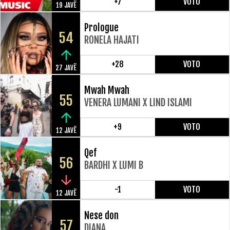
+7
VOTO
19 JAVË
Prologue
54
RONELA HAJATI
+28
VOTO
27 JAVË
Mwah Mwah
55
VENERA LUMANI X LIND ISLAMI
+9
VOTO
12 JAVË
Qef
56
BARDHI X LUMI B
-1
VOTO
12 JAVË
Nese don
57
DIANA