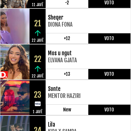
-2
VOTO
11 JAVË
Sheqer
21
DIONA FONA
+12
VOTO
22 JAVË
Mos u ngut
22
ELVANA GJATA
+13
VOTO
22 JAVË
Sonte
23
MENTOR HAZIRI
New
VOTO
1 JAVË
Lila
24