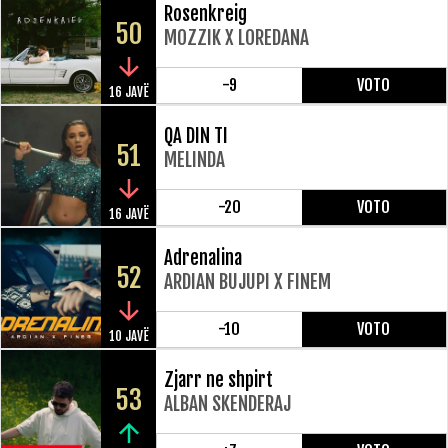
Rosenkreig
50
MOZZIK X LOREDANA
-9
VOTO
16 JAVË
QA DIN TI
51
MELINDA
-20
VOTO
16 JAVË
Adrenalina
52
ARDIAN BUJUPI X FINEM
-10
VOTO
10 JAVË
Zjarr ne shpirt
53
ALBAN SKENDERAJ