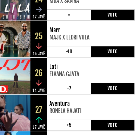
KIDA X SAMRA
=
VOTO
17 JAVË
Marr
25
MAJK X LEDRI VULA
-10
VOTO
15 JAVË
Loti
26
ELVANA GJATA
-7
VOTO
14 JAVË
Aventura
27
RONELA HAJATI
+5
VOTO
17 JAVË