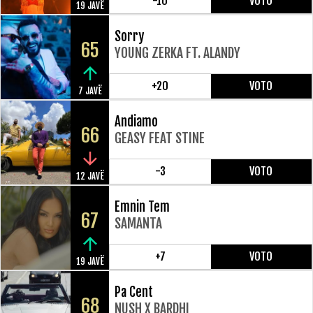
-10
VOTO
19 JAVË
Sorry
65
YOUNG ZERKA FT. ALANDY
+20
VOTO
7 JAVË
Andiamo
66
GEASY FEAT STINE
-3
VOTO
12 JAVË
Emnin Tem
67
SAMANTA
+7
VOTO
19 JAVË
Pa Cent
68
NUSH X BARDHI