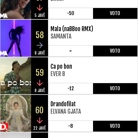
-50
VOTO
5 JAVË
Mala (naBBoo RMX)
58
SAMANTA
=
VOTO
8 JAVË
Ca po bon
59
EVER B
-12
VOTO
8 JAVË
Drandofilat
60
ELVANA GJATA
-8
VOTO
22 JAVË