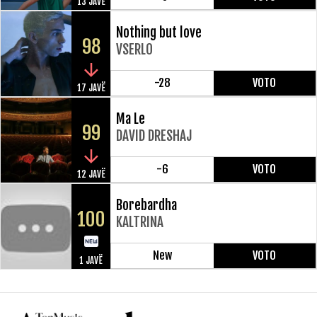
13 JAVË
Nothing but love
98
VSERLO
-28
VOTO
17 JAVË
Ma Le
99
DAVID DRESHAJ
-6
VOTO
12 JAVË
Borebardha
100
KALTRINA
New
VOTO
1 JAVË