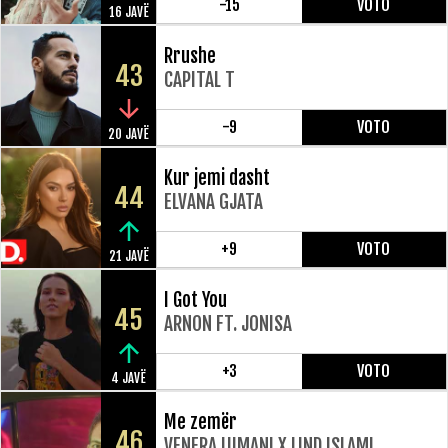
-15
VOTO
16 JAVË
Rrushe
43
CAPITAL T
-9
VOTO
20 JAVË
Kur jemi dasht
44
ELVANA GJATA
+9
VOTO
21 JAVË
I Got You
45
ARNON FT. JONISA
+3
VOTO
4 JAVË
Me zemër
46
VENERA LUMANI X LIND ISLAMI