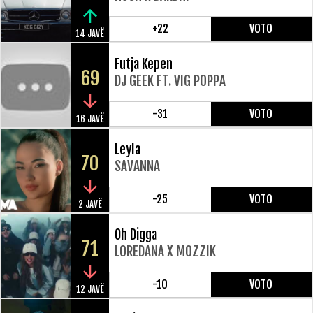
+22
VOTO
14 JAVË
Futja Kepen
69
DJ GEEK FT. VIG POPPA
-31
VOTO
16 JAVË
Leyla
70
SAVANNA
-25
VOTO
2 JAVË
Oh Digga
71
LOREDANA X MOZZIK
-10
VOTO
12 JAVË