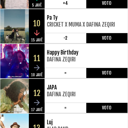
+4
VOTO
5 JAVË
Pa Ty
10
CRICKET X MUMA X DAFINA ZEQIRI
-2
VOTO
15 JAVË
Happy Birthday
11
DAFINA ZEQIRI
=
VOTO
10 JAVË
JAPA
12
DAFINA ZEQIRI
=
VOTO
17 JAVË
Luj