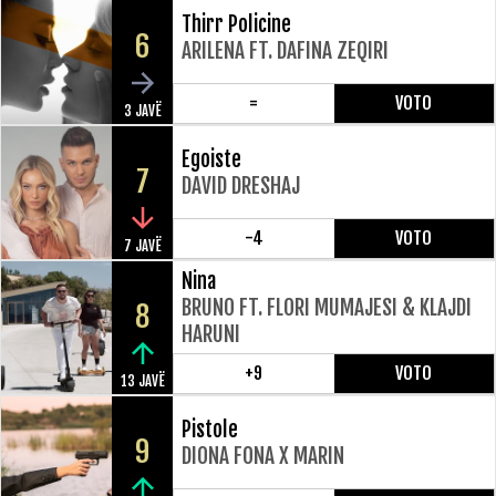
Thirr Policine
6
ARILENA FT. DAFINA ZEQIRI
=
VOTO
3 JAVË
Egoiste
7
DAVID DRESHAJ
-4
VOTO
7 JAVË
Nina
BRUNO FT. FLORI MUMAJESI & KLAJDI
8
HARUNI
+9
VOTO
13 JAVË
Pistole
9
DIONA FONA X MARIN