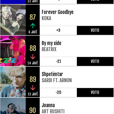
22 JAVË
Forever Goodbye
87
KOKA
+9
VOTO
6 JAVË
By my side
88
BEATRIX
-21
VOTO
14 JAVË
Shpetimtar
89
SARDI FT. ARNON
-20
VOTO
13 JAVË
Joanna
90
ART RUSHITI