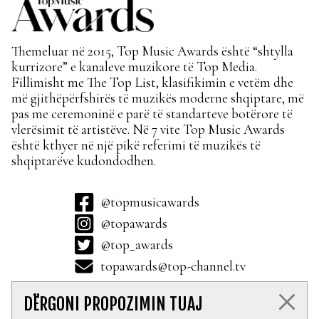
Themeluar në 2015, Top Music Awards është “shtylla
kurrizore” e kanaleve muzikore të Top Media.
Fillimisht me The Top List, klasifikimin e vetëm dhe
më gjithëpërfshirës të muzikës moderne shqiptare, më
pas me ceremoninë e parë të standarteve botërore të
vlerësimit të artistëve. Në 7 vite Top Music Awards
është kthyer në një pikë referimi të muzikës të
shqiptarëve kudondodhen.
@topmusicawards
@topawards
@top_awards
topawards@top-channel.tv
DËRGONI PROPOZIMIN TUAJ