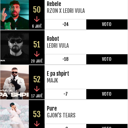
Rebele
50
RZON X LEDRI VULA
-24
VOTO
6 JAVË
Robot
51
LEDRI VULA
-18
VOTO
20 JAVË
E pa shpirt
52
MAJK
-7
VOTO
17 JAVË
Pure
53
GJON’S TEARS