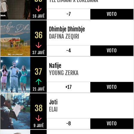
-7
VOTO
16 JAVË
Dhimbje Dhimbje
36
DAFINA ZEQIRI
-4
VOTO
37 JAVË
Nafije
37
YOUNG ZERKA
+17
VOTO
21 JAVË
Joti
38
ELAI
-8
VOTO
9 JAVË