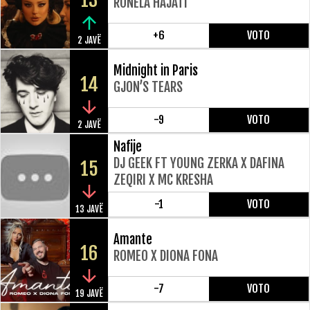
13
RONELA HAJATI
+6
VOTO
2 JAVË
Midnight in Paris
14
GJON’S TEARS
-9
VOTO
2 JAVË
Nafije
DJ GEEK FT YOUNG ZERKA X DAFINA
15
ZEQIRI X MC KRESHA
-1
VOTO
13 JAVË
Amante
16
ROMEO X DIONA FONA
-7
VOTO
19 JAVË