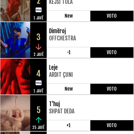
2
KEJSI TOLA
New
VOTO
1 JAVË
Dimëroj
3
OFFCHESTRA
-1
VOTO
2 JAVË
Leje
4
ARDIT ÇUNI
New
VOTO
1 JAVË
T’huj
5
SHPAT DEDA
+1
VOTO
25 JAVË