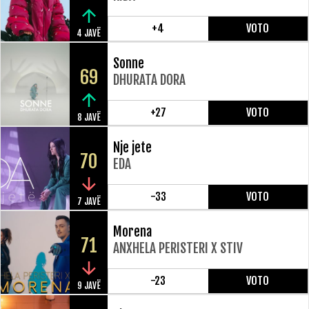
+4
VOTO
4 JAVË
Sonne
69
DHURATA DORA
+27
VOTO
8 JAVË
Nje jete
70
EDA
-33
VOTO
7 JAVË
Morena
71
ANXHELA PERISTERI X STIV
-23
VOTO
9 JAVË