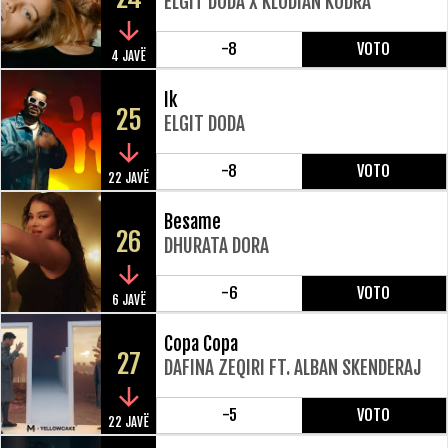
ELGIT DODA X KLODIAN KODRA
-8
VOTO
4 JAVË
Ik
25
ELGIT DODA
-8
VOTO
22 JAVË
Besame
26
DHURATA DORA
-6
VOTO
6 JAVË
Copa Copa
27
DAFINA ZEQIRI FT. ALBAN SKENDERAJ
-5
VOTO
22 JAVË