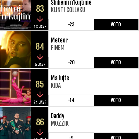
Shihemi n’kujtime
83
KLINTI COLLAKU
-23
VOTO
13 JAVË
Meteor
84
FINEM
-20
VOTO
5 JAVË
Ma lujte
85
KIDA
-14
VOTO
24 JAVË
Daddy
86
MOZZIK
-9
VOTO