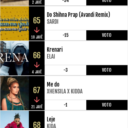
-54
VOTO
2 JAVË
Do Shihna Prap (Avandi Remix)
65
SARDI
-15
VOTO
10 JAVË
Krenari
66
ELAI
-3
VOTO
4 JAVË
Me do
67
XHENSILA X KIDDA
-1
VOTO
21 JAVË
Leje
68
KIDA