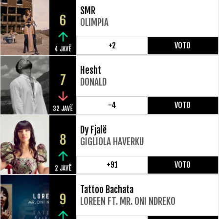
SMR
6
OLIMPIA
+2
VOTO
4 JAVË
Hesht
7
DONALD
-4
VOTO
32 JAVË
Dy Fjalë
8
GIGLIOLA HAVERKU
+91
VOTO
2 JAVË
Tattoo Bachata
9
LOREEN FT. MR. ONI NDREKO