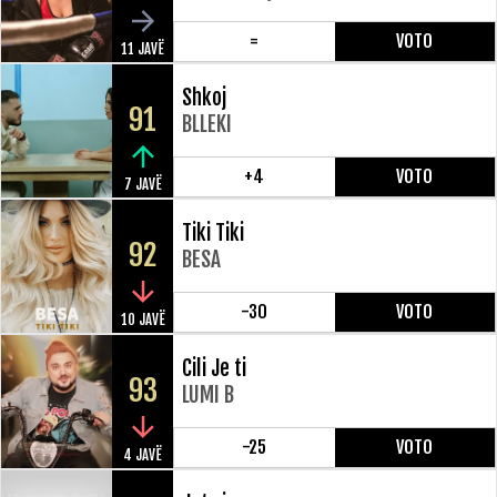
=
VOTO
11 JAVË
Shkoj
91
BLLEKI
+4
VOTO
7 JAVË
Tiki Tiki
92
BESA
-30
VOTO
10 JAVË
Cili Je ti
93
LUMI B
-25
VOTO
4 JAVË