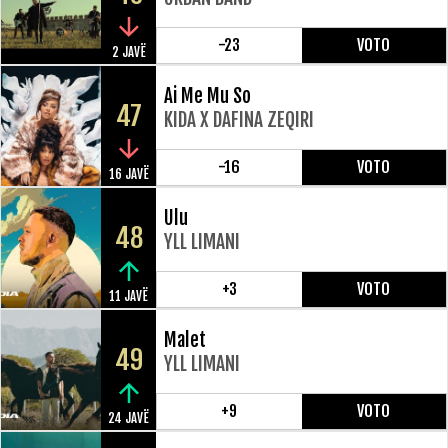
-23
VOTO
2 JAVË
Ai Me Mu So
47
KIDA X DAFINA ZEQIRI
-16
VOTO
16 JAVË
Ulu
48
YLL LIMANI
+3
VOTO
11 JAVË
Malet
49
YLL LIMANI
+9
VOTO
24 JAVË