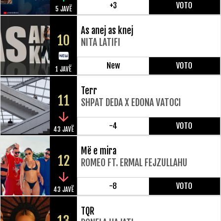
+3
VOTO
5 JAVË
As anej as knej
10
NITA LATIFI
New
VOTO
1 JAVË
Terr
11
SHPAT DEDA X EDONA VATOCI
-4
VOTO
43 JAVË
Më e mira
12
ROMEO FT. ERMAL FEJZULLAHU
-8
VOTO
43 JAVË
TQR