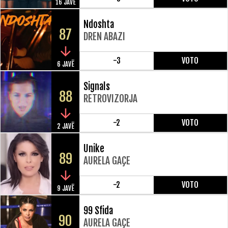
16 JAVË
Ndoshta
87
DREN ABAZI
-3
VOTO
6 JAVË
Signals
88
RETROVIZORJA
-2
VOTO
2 JAVË
Unike
89
AURELA GAÇE
-2
VOTO
9 JAVË
99 Sfida
90
AURELA GAÇE