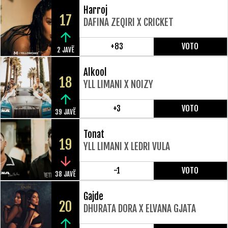
Harroj
17
DAFINA ZEQIRI X CRICKET
+83
VOTO
2 JAVË
Alkool
18
YLL LIMANI X NOIZY
+3
VOTO
39 JAVË
Tonat
19
YLL LIMANI X LEDRI VULA
-1
VOTO
38 JAVË
Gajde
20
DHURATA DORA X ELVANA GJATA