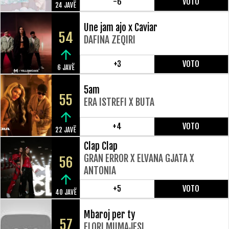
-6
VOTO
24 JAVË
Une jam ajo x Caviar
54
DAFINA ZEQIRI
+3
VOTO
6 JAVË
5am
55
ERA ISTREFI X BUTA
+4
VOTO
22 JAVË
Clap Clap
GRAN ERROR X ELVANA GJATA X
56
ANTONIA
+5
VOTO
40 JAVË
Mbaroj per ty
57
FLORI MUMAJESI