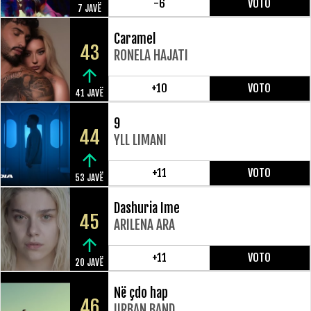
-6
VOTO
7 JAVË
Caramel
43
RONELA HAJATI
+10
VOTO
41 JAVË
9
44
YLL LIMANI
+11
VOTO
53 JAVË
Dashuria Ime
45
ARILENA ARA
+11
VOTO
20 JAVË
Në çdo hap
46
URBAN BAND