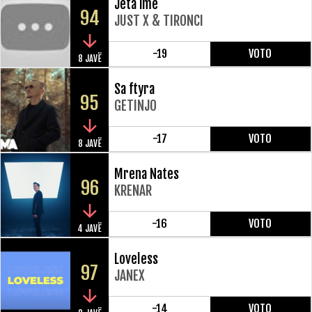
Jeta ime
94
JUST X & TIRONCI
-19
VOTO
8 JAVË
Sa ftyra
95
GETINJO
-17
VOTO
8 JAVË
Mrena Nates
96
KRENAR
-16
VOTO
4 JAVË
Loveless
97
JANEX
-14
VOTO