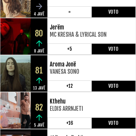
=
VOTO
4 JAVË
Jerëm
80
MC KRESHA & LYRICAL SON
+5
VOTO
8 JAVË
Aroma Jonë
81
VANESA SONO
+12
VOTO
13 JAVË
Kthehu
82
ELDIS ARRNJETI
+16
VOTO
5 JAVË