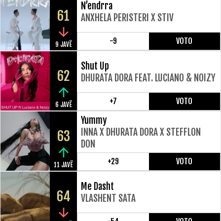
N’endrra
61
ANXHELA PERISTERI X STIV
-9
VOTO
9 JAVË
Shut Up
62
DHURATA DORA FEAT. LUCIANO & NOIZY
+7
VOTO
6 JAVË
Yummy
INNA X DHURATA DORA X STEFFLON
63
DON
+29
VOTO
11 JAVË
Me Dasht
64
VLASHENT SATA