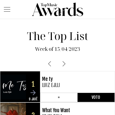
The Top List
Week of 15/04/2023
Me ty
1
LUIZ EJLLI
=
VOTO
9 JAVË
What You Want