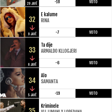
-18
VOTO
29 JAVË
E kalume
32
RINA
-7
VOTO
9 JAVË
Ta dije
33
ARMALDO KLLOGJERI
-6
VOTO
6 JAVË
Alo
34
SAMANTA
-19
VOTO
5 JAVË
Kriminele
35
YLL LIMANI X LOREDANA