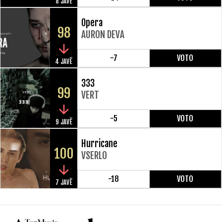
8 JAVË
Opera
98
AURON DEVA
-7
VOTO
4 JAVË
333
99
VERT
-5
VOTO
9 JAVË
Hurricane
100
VSERLO
-18
VOTO
7 JAVË