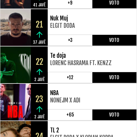
+9
VOTO
41 JAVË
Nuk Muj
21
ELGIT DODA
+3
VOTO
37 JAVË
Te doja
22
LORENC HASRAMA FT. KENZZ
+12
VOTO
2 JAVË
NBA
23
NONEJM X ADI
+65
VOTO
2 JAVË
TL 2
24