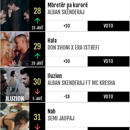
Mbretër pa kurorë
28
ALBAN SKËNDERAJ
+10
VOTO
19 JAVË
Hala
29
DON XHONI X ERA ISTREFI
+10
VOTO
28 JAVË
Iluzion
30
ALBAN SKENDERAJ FT MC KRESHA
-19
VOTO
5 JAVË
Nah
31
SEMI JAUPAJ