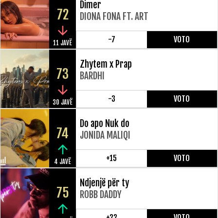
Dimer
72
DIONA FONA FT. ART
-7
VOTO
11 JAVË
Zhytem x Prap
73
BARDHI
-3
VOTO
30 JAVË
Do apo Nuk do
74
JONIDA MALIQI
+15
VOTO
4 JAVË
Ndjenjë për ty
75
ROBB DADDY
+22
VOTO