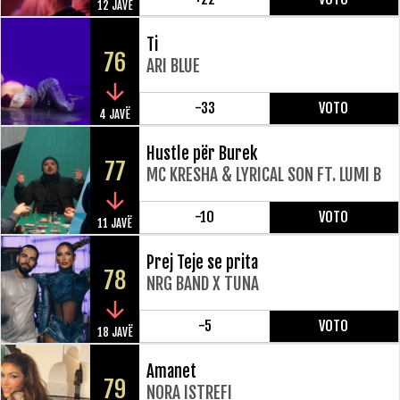
12 JAVË
Ti
76
ARI BLUE
-33
VOTO
4 JAVË
Hustle për Burek
77
MC KRESHA & LYRICAL SON FT. LUMI B
-10
VOTO
11 JAVË
Prej Teje se prita
78
NRG BAND X TUNA
-5
VOTO
18 JAVË
Amanet
79
NORA ISTREFI