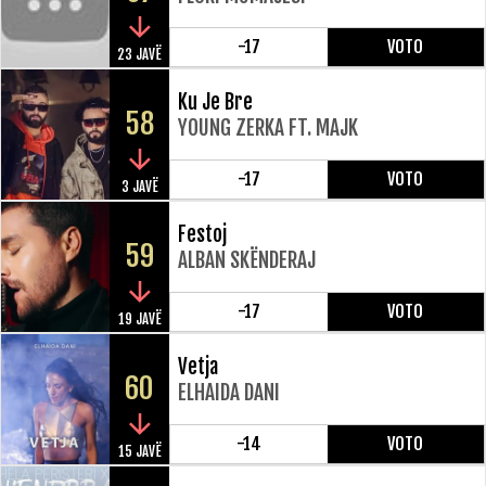
-17
VOTO
23 JAVË
Ku Je Bre
58
YOUNG ZERKA FT. MAJK
-17
VOTO
3 JAVË
Festoj
59
ALBAN SKËNDERAJ
-17
VOTO
19 JAVË
Vetja
60
ELHAIDA DANI
-14
VOTO
15 JAVË