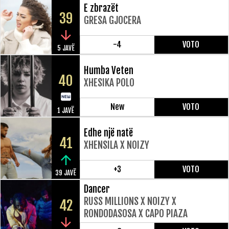
E zbrazët
39
GRESA GJOCERA
-4
VOTO
5 JAVË
Humba Veten
40
XHESIKA POLO
New
VOTO
1 JAVË
Edhe një natë
41
XHENSILA X NOIZY
+3
VOTO
39 JAVË
Dancer
RUSS MILLIONS X NOIZY X
42
RONDODASOSA X CAPO PIAZA