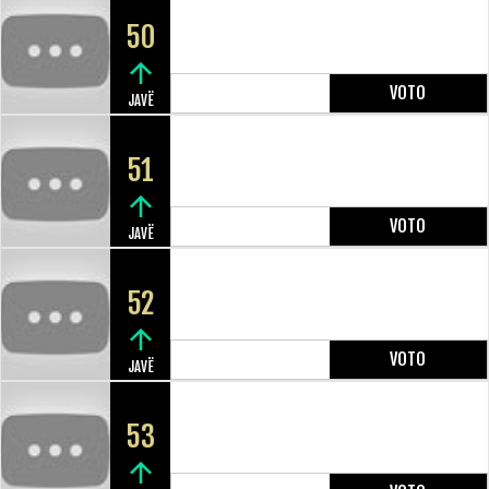
50
VOTO
JAVË
51
VOTO
JAVË
52
VOTO
JAVË
53