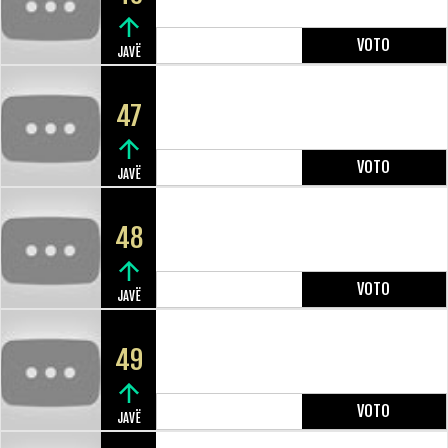
VOTO
JAVË
47
VOTO
JAVË
48
VOTO
JAVË
49
VOTO
JAVË