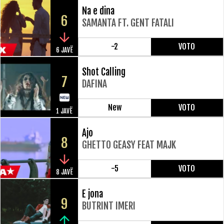
Na e dina
6
SAMANTA FT. GENT FATALI
-2
VOTO
6 JAVË
Shot Calling
7
DAFINA
New
VOTO
1 JAVË
Ajo
8
GHETTO GEASY FEAT MAJK
-5
VOTO
8 JAVË
E jona
9
BUTRINT IMERI