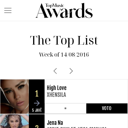
The Top List
Week of 14/08/2016
High Love
1
XHENSILA
=
VOTO
5 JAVË
Jena Na