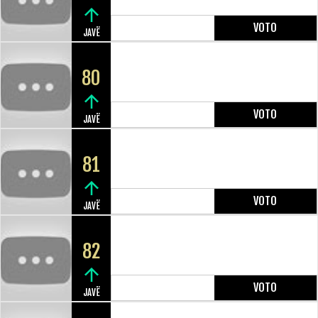
VOTO
JAVË
80
VOTO
JAVË
81
VOTO
JAVË
82
VOTO
JAVË