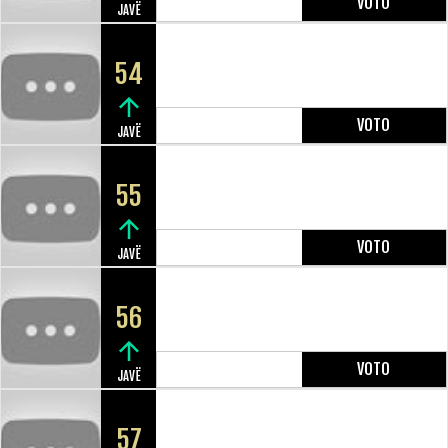
VOTO
JAVË
54
VOTO
JAVË
55
VOTO
JAVË
56
VOTO
JAVË
57