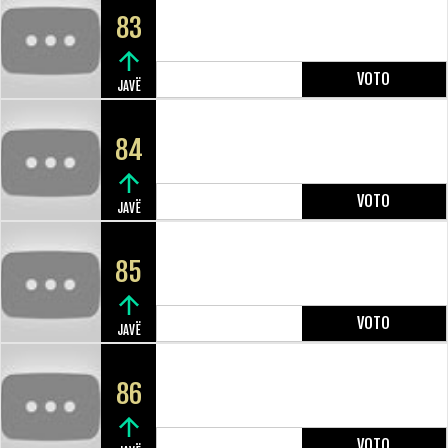
83
VOTO
JAVË
84
VOTO
JAVË
85
VOTO
JAVË
86
VOTO