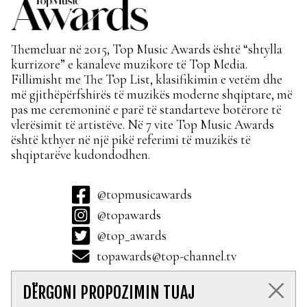
Themeluar në 2015, Top Music Awards është “shtylla
kurrizore” e kanaleve muzikore të Top Media.
Fillimisht me The Top List, klasifikimin e vetëm dhe
më gjithëpërfshirës të muzikës moderne shqiptare, më
pas me ceremoninë e parë të standarteve botërore të
vlerësimit të artistëve. Në 7 vite Top Music Awards
është kthyer në një pikë referimi të muzikës të
shqiptarëve kudondodhen.
@topmusicawards
@topawards
@top_awards
topawards@top-channel.tv
DËRGONI PROPOZIMIN TUAJ