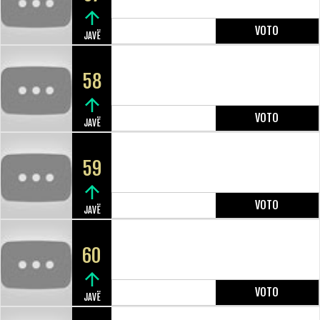
VOTO
JAVË
58
VOTO
JAVË
59
VOTO
JAVË
60
VOTO
JAVË