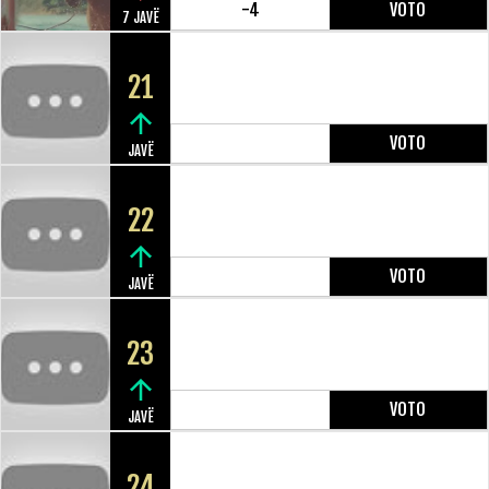
-4
VOTO
7 JAVË
21
VOTO
JAVË
22
VOTO
JAVË
23
VOTO
JAVË
24