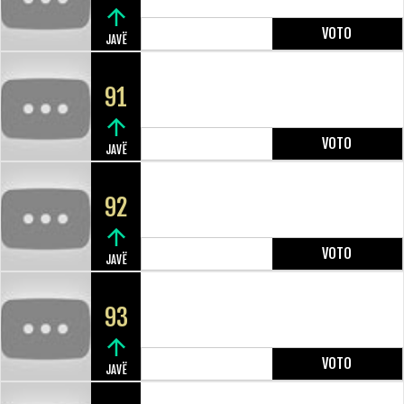
VOTO
JAVË
91
VOTO
JAVË
92
VOTO
JAVË
93
VOTO
JAVË