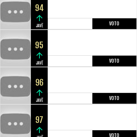
94
VOTO
JAVË
95
VOTO
JAVË
96
VOTO
JAVË
97
VOTO