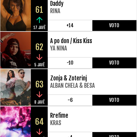
Daddy
61
RINA
+14
VOTO
17 JAVË
A po don / Kiss Kiss
62
YA NINA
-10
VOTO
5 JAVË
Zonja & Zoterinj
63
ALBAN CHELA & BESA
-6
VOTO
8 JAVË
Rrefime
64
KRAS