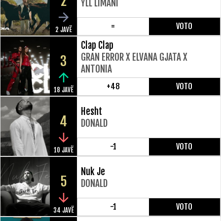
2
YLL LIMANI
=
VOTO
2 JAVË
Clap Clap
GRAN ERROR X ELVANA GJATA X
3
ANTONIA
+48
VOTO
18 JAVË
Hesht
4
DONALD
-1
VOTO
10 JAVË
Nuk Je
5
DONALD
-1
VOTO
34 JAVË