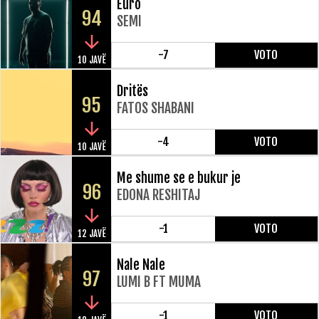
Euro
94
SEMI
-7
VOTO
10 JAVË
Dritës
95
FATOS SHABANI
-4
VOTO
10 JAVË
Me shume se e bukur je
96
EDONA RESHITAJ
-1
VOTO
12 JAVË
Nale Nale
97
LUMI B FT MUMA
-1
VOTO