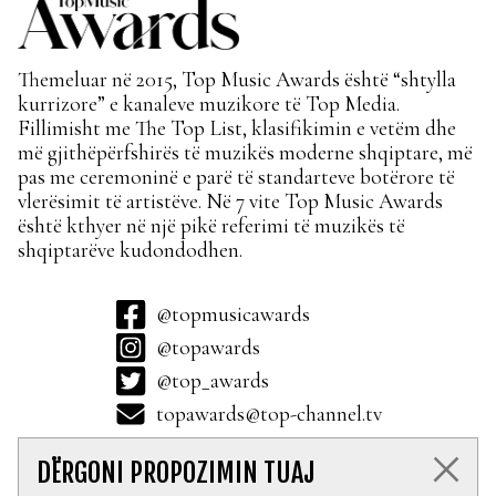
Themeluar në 2015, Top Music Awards është “shtylla
kurrizore” e kanaleve muzikore të Top Media.
Fillimisht me The Top List, klasifikimin e vetëm dhe
më gjithëpërfshirës të muzikës moderne shqiptare, më
pas me ceremoninë e parë të standarteve botërore të
vlerësimit të artistëve. Në 7 vite Top Music Awards
është kthyer në një pikë referimi të muzikës të
shqiptarëve kudondodhen.
@topmusicawards
@topawards
@top_awards
topawards@top-channel.tv
DËRGONI PROPOZIMIN TUAJ