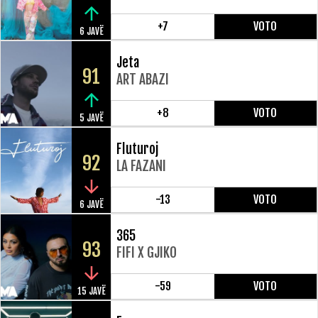
+7
VOTO
6 JAVË
Jeta
91
ART ABAZI
+8
VOTO
5 JAVË
Fluturoj
92
LA FAZANI
-13
VOTO
6 JAVË
365
93
FIFI X GJIKO
-59
VOTO
15 JAVË