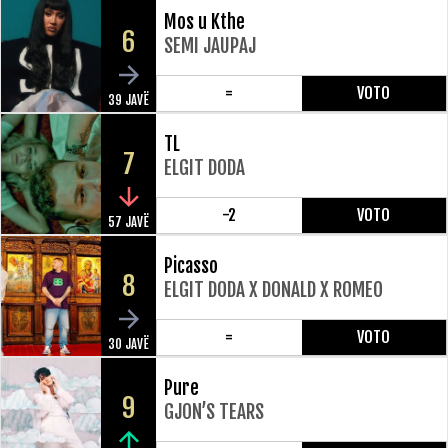
Mos u Kthe
6
SEMI JAUPAJ
=
VOTO
39 JAVË
TL
7
ELGIT DODA
-2
VOTO
57 JAVË
Picasso
8
ELGIT DODA X DONALD X ROMEO
=
VOTO
30 JAVË
Pure
9
GJON’S TEARS