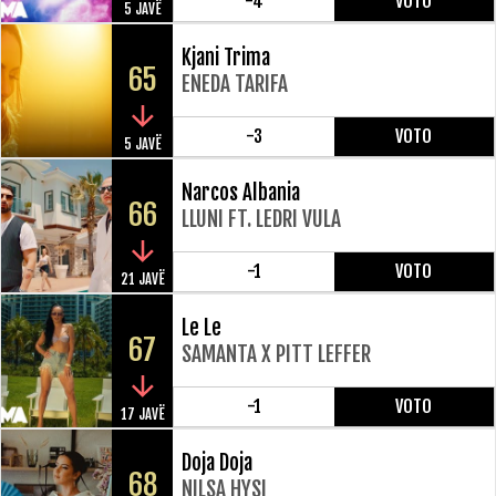
-4
VOTO
5 JAVË
Kjani Trima
65
ENEDA TARIFA
-3
VOTO
5 JAVË
Narcos Albania
66
LLUNI FT. LEDRI VULA
-1
VOTO
21 JAVË
Le Le
67
SAMANTA X PITT LEFFER
-1
VOTO
17 JAVË
Doja Doja
68
NILSA HYSI