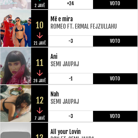
+24
VOTO
2 JAVË
Më e mira
10
ROMEO FT. ERMAL FEJZULLAHU
-3
VOTO
21 JAVË
Ani
11
SEMI JAUPAJ
-1
VOTO
26 JAVË
Nah
12
SEMI JAUPAJ
-3
VOTO
7 JAVË
All your Lovin