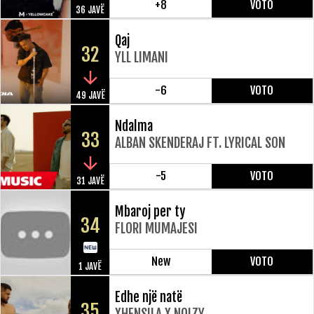
+8
VOTO
36 JAVË
Qaj
32
YLL LIMANI
-6
VOTO
49 JAVË
Ndalma
33
ALBAN SKENDERAJ FT. LYRICAL SON
-5
VOTO
31 JAVË
Mbaroj per ty
34
FLORI MUMAJESI
New
VOTO
1 JAVË
Edhe një natë
35
XHENSILA X NOIZY